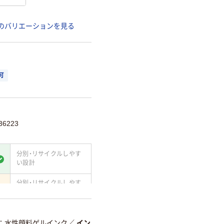
のバリエーションを見る
可
6223
分別・リサイクルしやす
い設計
分別・リサイクルしやす
い設計
て
温室効果ガスなどの
削減
水性顔料ゲルインク
／
イン