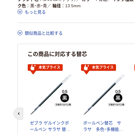
ク色
黒・赤・青
／
軸径
13.5mm
この商品の環境配慮ポイントです。詳しくはページ下部の商品
もっと見る
ア詳細／加点項目
」で確認できます。
類似商品と比較する
この商品に対応する替芯
イス
本気プライス
本気プライス
前のスライドへ
替芯 サ
ゼブラ ゲルインクボ
ボールペン替芯 サ
・多機能ペ
ールペン サラサ 替芯
ラサ 多色・多機能ペ