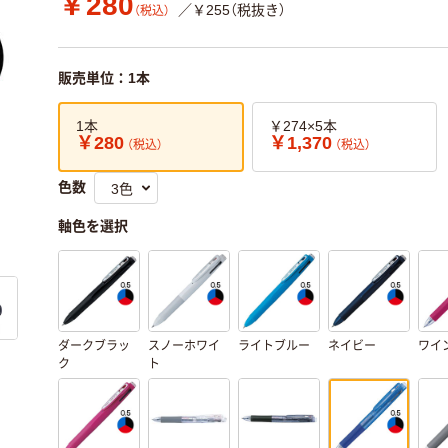
￥280
／￥255（税抜き）
（税込）
販売単位：1本
1本
￥274×5本
￥280
￥1,370
（税込）
（税込）
色数
軸色を選択
ダークブラッ
スノーホワイ
ライトブルー
ネイビー
ワイ
ク
ト