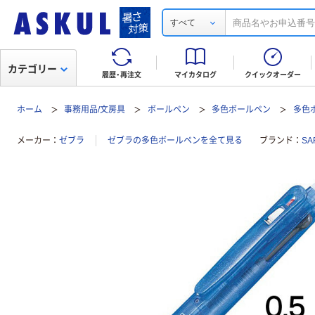
すべて
カテゴリー
履歴・再注文
マイカタログ
クイックオーダー
ホーム
事務用品/文房具
ボールペン
多色ボールペン
多色ボ
メーカー
ゼブラ
ゼブラの多色ボールペンを全て見る
ブランド
SA