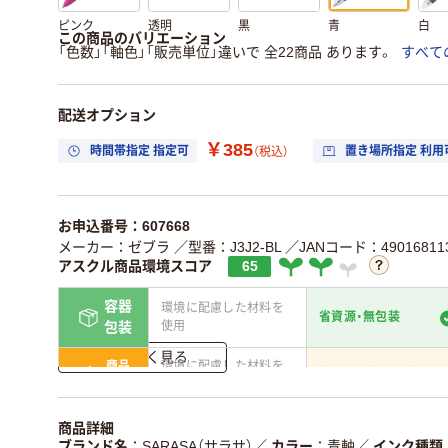
ピンク
透明
黒
青
白
この商品のバリエーション
「色数」「軸色」「販売単位」違いで 全22商品 あります。
すべて
配送オプション
￥385
時間帯指定 指定可
置き場所指定 利用
（税込）
お申込番号：607668
メーカー：ゼブラ
／型番：J3J2-BL
／JANコード：490168113
アスクル商品環境スコア
65
容器
環境に配慮した材料を
省資源・無包装
使用
包装
詳しく見る
商品
環境に配慮した材料を
省資源・省エネ・節水
本体
使用
独自の回収スキームが
アスクルで資源循環し
商品詳細
仕組
ある
いる
ブランド名
SARASA（サラサ）
／
カラー
青軸
／
インク種類