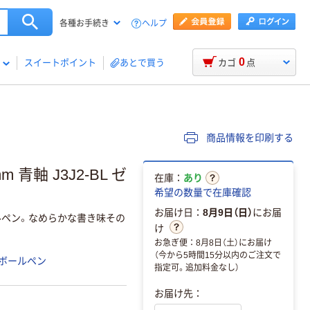
ヘルプ
各種お手続き
0
スイートポイント
あとで買う
カゴ
点
商品情報を印刷する
青軸 J3J2-BL ゼ
在庫：
あり
希望の数量で在庫確認
お届け日：
8月9日（日）
にお届
ペン。なめらかな書き味その
け
お急ぎ便：8月8日（土）にお届け
（今から5時間15分以内のご注文で
ボールペン
指定可。追加料金なし）
お届け先：