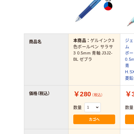
本商品：
ゲルインク3
ジェ
商品名
色ボールペン サラサ
ム 
3 0.5mm 青軸 J3J2-
ボ
BL ゼブラ
0.
青
H.S
菱鉛
￥280
￥3
価格（税込）
（税込）
数量
数量
カゴへ