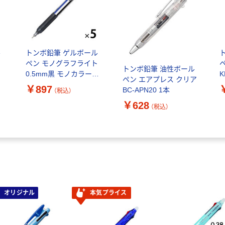
ル
トンボ鉛筆 ゲルボール
ト
ペン モノグラフライト
ペ
トンボ鉛筆 油性ボール
0.5mm黒 モノカラー
K
ペン エアプレス クリア
本
FCG-124A 1セット(1本
￥897
BC-APN20 1本
（税込）
×5)
￥628
（税込）
オリジナル
本気プライス