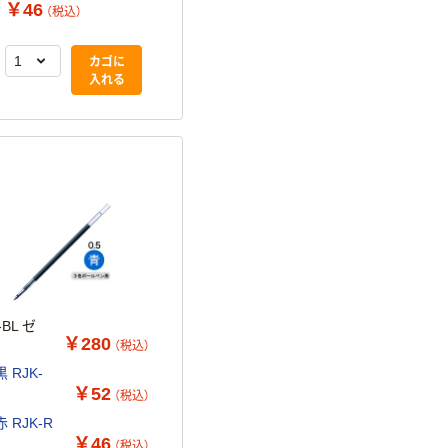
JK-0.5芯 赤 RJK-R 1
ン用 JK-0.5mm芯
JK-0.5芯 青 R
￥46
￥438
￥46
（税込）
（税込）
（税込）
本
赤 10本 RJK-R
本
ゼブラ
カゴに
カゴに
入れる
入れる
BL ゼ
￥280
（税込）
 RJK-
￥52
（税込）
 RJK-R
￥46
（税込）