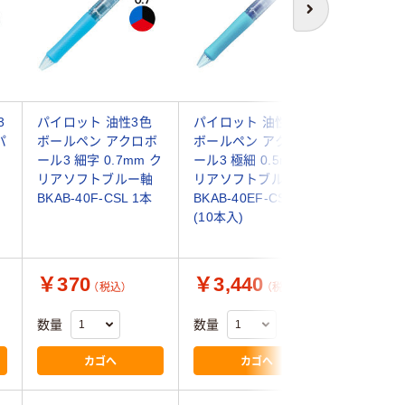
次へ
3
パイロット 油性3色
パイロット 油性3色
ユニボール
パ
ボールペン アクロボ
ボールペン アクロボ
ルイー 0
ール3 細字 0.7mm ク
ール3 極細 0.5mm ク
ー軸 紺 
リアソフトブルー軸
リアソフトブルー軸
ールペン
BKAB-40F-CSL 1本
BKAB-40EF-CSL 1箱
UME350
(10本入)
鉛筆uni 
￥370
￥3,440
￥492
（税込）
（税込）
数量
数量
数量
カゴへ
カゴへ