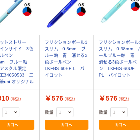
ットストリー
フリクションボール3
フリクションボール
インサイド 3色
スリム 0.5mm ブ
スリム 0.38mm 
ールペン
ルー軸 青 消せる3
ールブルー軸 青
5mm ブルー軸
色ボールペン
消せる3色ボールペ
 アスクル限定
LKFBS-60EF-L パ
ン LKFBS-60UF-
XE34050533 三
イロット
PL パイロット
筆uni オリジナル
10
￥576
￥576
（税込）
（税込）
（税込）
数量
数量
カゴへ
カゴへ
カゴへ