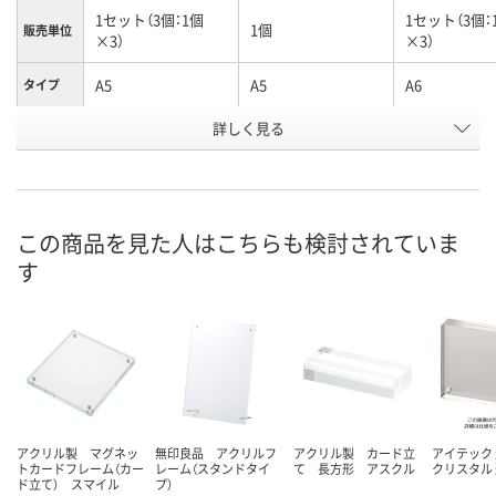
1セット（3個：1個
1セット（3個：
1個
販売単位
×3）
×3）
A5
A5
A6
タイプ
お申込番
詳しく見る
1692126
1619485
1633662
号
あり
あり
あり
在庫
8月13日（木）
8月13日（木）
8月13日（木）
お届け日
この商品を見た人はこちらも検討されていま
す
数量
数量
数量
カゴへ
カゴへ
カ
アクリル製 マグネッ
無印良品 アクリルフ
アクリル製 カード立
アイテック 
トカードフレーム（カー
レーム（スタンドタイ
て 長方形 アスクル
クリスタル 
ド立て） スマイル
プ）