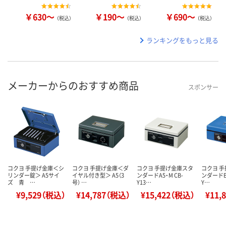
￥630～
￥190～
￥690～
（税込）
（税込）
（税込）
ランキングをもっと見る
メーカーからのおすすめ商品
スポンサー
コクヨ 手提げ金庫＜シ
コクヨ 手提げ金庫＜ダ
コクヨ 手提げ金庫スタ
コクヨ 
リンダー錠＞ A5サイ
イヤル付き型＞ A5（3
ンダードA5・M CB-
ンダードB6
ズ 青 …
号） …
Y13…
Y…
¥9,529（税込）
¥14,787（税込）
¥15,422（税込）
¥11,