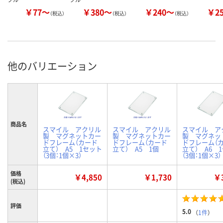
￥77～
￥380～
￥240～
￥2
（税込）
（税込）
（税込）
他のバリエーション
商品名
スマイル アクリル
スマイル アクリル
スマイル ア
製 マグネットカー
製 マグネットカー
製 マグネッ
ドフレーム（カード
ドフレーム（カード
ドフレーム（
立て） A5 1セット
立て） A5 1個
立て） A6 
（3個：1個×3）
（3個：1個×3）
価格
￥4,850
￥1,730
￥3
(税込)
評価
5.0
（
1件
）