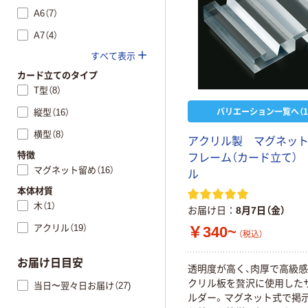
A6（7）
A7（4）
すべて表示
カード立てのタイプ
T型（8）
バリエーション一覧へ（1
縦型（16）
横型（8）
アクリル製 マグネッ
特徴
フレーム（カード立て）
マグネット留め（16）
ル
本体材質
木（1）
お届け日
8月7日（金）
アクリル（19）
￥340~
（税込）
お届け日目安
透明度が高く、肉厚で高級
クリル板を贅沢に使用した
当日〜翌々日お届け（27)
ルダー。マグネット式で掲