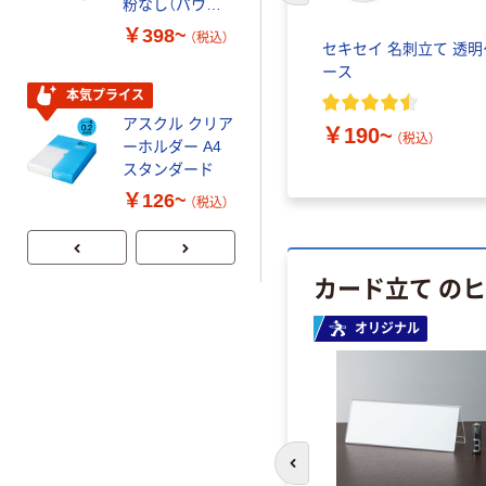
粉なし（パウダ
再生紙 200枚
ーフリー）
FSC認証紙 アス
￥398~
￥143~
（税込）
（税込）
セキセイ 名刺立て 透明
クルオリジナル
ース
本気プライス
本気プライス
アスクル クリア
アスクル トイ
￥190~
（税込）
ーホルダー A4
レのおそうじシ
スタンダード
ート 大王製紙
共同企画 トイ
￥126~
￥330~
（税込）
（税込）
レクリーナー
トイレシート
オリジナル
カード立て の
オリジナル
前のスライドへ