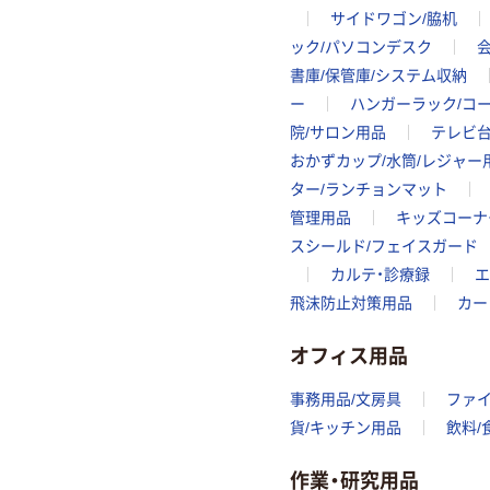
サイドワゴン/脇机
ック/パソコンデスク
書庫/保管庫/システム収納
ー
ハンガーラック/コ
院/サロン用品
テレビ台
おかずカップ/水筒/レジャー
ター/ランチョンマット
管理用品
キッズコーナ
スシールド/フェイスガード
カルテ・診療録
エ
飛沫防止対策用品
カー
オフィス用品
事務用品/文房具
ファ
貨/キッチン用品
飲料/
作業・研究用品