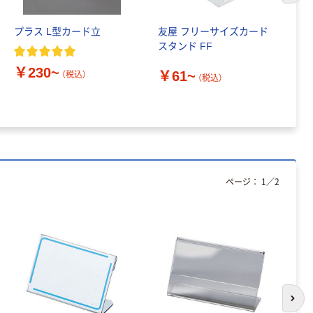
粉なし（パウダ
ーフリー）
￥398~
（税込）
プラス L型カード立
友屋 フリーサイズカード
V
スタンド FF
可
本気プライス
￥230~
￥61~
￥
（税込）
（税込）
アスクル クリア
ーホルダー A4
スタンダード
￥126~
（税込）
ページ：
1
／
2
次の