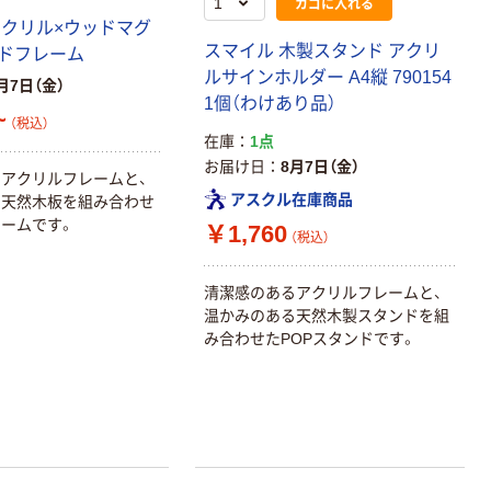
カゴに入れる
アクリル×ウッドマグ
スマイル 木製スタンド アクリ
ドフレーム
ルサインホルダー A4縦 790154
月7日（金）
1個（わけあり品）
~
（税込）
在庫
1点
お届け日
8月7日（金）
アクリルフレームと、
アスクル在庫商品
る天然木板を組み合わせ
ームです。
￥1,760
（税込）
清潔感のあるアクリルフレームと、
温かみのある天然木製スタンドを組
み合わせたPOPスタンドです。
オリジナル
オリジナル
乾電池 単3
コピー用紙 ア
形 アルカリ乾
スクル マルチ
電池 北欧パッ
ペーパー スーパ