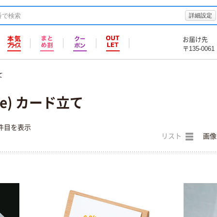
詳細設定
お届け先
〒135-0061
て
le) カード立て
件目を表示
リスト
画像