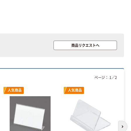
ケージ アスク
ーホワイト+
￥140~
￥149~
（税込）
（税込）
ルオリジナル
本気プライス
本気プライス
【ガムテープ】ア
ペーパータオル
スクル 現場のチ
中判 再生紙
カラ 厚さ
100％ 200枚
商品リクエストへ
0.22mm 布テー
FSC認証 シング
￥145~
￥149~
（税込）
（税込）
プ
ル 大王製紙共同
企画 オリジナル
本気プライス
ティッシュペー
ページ：
1
／
2
パー ボックス
150組 5箱入 ア
人気商品
人気商品
スクル スマート
￥307~
（税込）
コンパクト ビ
ビッド PEFC認
証
オリジナル
アスクル プラス
チックグローブ
次の