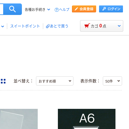
ヘルプ
各種お手続き
0
スイートポイント
あとで買う
カゴ
点
並べ替え：
表示件数：