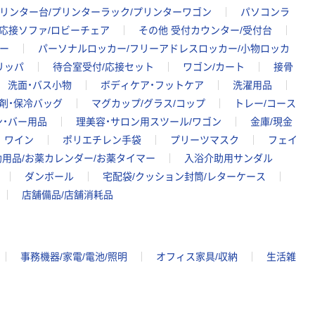
リンター台/プリンターラック/プリンターワゴン
パソコンラ
応接ソファ/ロビーチェア
その他 受付カウンター/受付台
ー
パーソナルロッカー/フリーアドレスロッカー/小物ロッカ
リッパ
待合室受付/応接セット
ワゴン/カート
接骨
洗面・バス小物
ボディケア・フットケア
洗濯用品
剤・保冷バッグ
マグカップ/グラス/コップ
トレー/コース
ン・バー用品
理美容・サロン用スツール/ワゴン
金庫/現金
ワイン
ポリエチレン手袋
プリーツマスク
フェイ
用品/お薬カレンダー/お薬タイマー
入浴介助用サンダル
ダンボール
宅配袋/クッション封筒/レターケース
店舗備品/店舗消耗品
事務機器/家電/電池/照明
オフィス家具/収納
生活雑