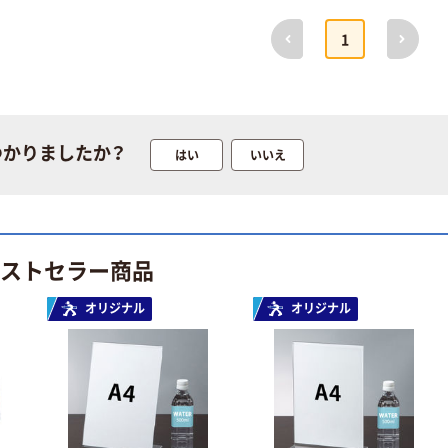
100% 6ロール
￥455~
￥140~
（税込）
（税込）
前へ
次へ
1
リサイクル100
芯あり FSC認
証
本気プライス
本気プライス
嬬恋銘水 ナチュ
ティッシュペー
ラルミネラルウ
パー ボックス
ォーター 500ml
モカ 200組 5個
つかりましたか？
はい
いいえ
キャップシール
アスクル オリジ
￥1,037~
￥428~
（税込）
付き／2Lラベル
ナルティッシュ
（税込）
レス 10本
PEFC認証
オリジナル
本気プライス
【アスクル限定】
ベストセラー商品
ペーパータオル
ファーストレイ
中判 バージンパ
ト ニトリルグ
オリジナル
オリジナル
ルプ100％ 200
ローブ ブル
￥698~
（税込）
枚入 PEFC認証
ー 粉なし（パ
￥156~
（税込）
シングル アスク
ウダーフリー）
ルオリジナル
人気商品
オリジナル
サントリー 天然
【アスクル限定】
水 ミネラルウォ
ファーストレイ