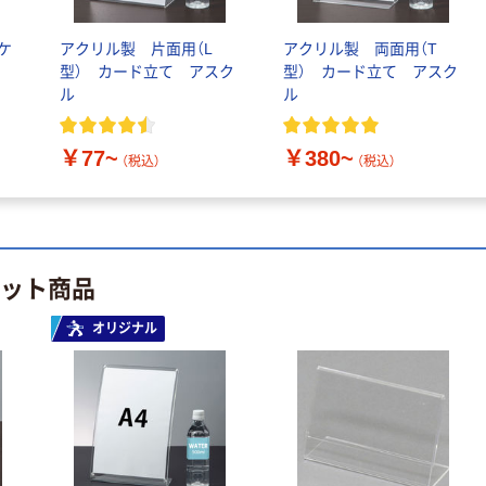
ーター ペットボ
ト ニトリルグ
トル
￥686~
（税込）
ローブ ホワイ
ケ
アクリル製 片面用（L
アクリル製 両面用（T
￥698~
（税込）
ト 粉なし（パ
型） カード立て アスク
型） カード立て アスク
ウダーフリー）
ル
ル
期間限定価格
本気プライス
アスクル プラ
ファーストレイ
スチックグロー
￥77~
￥380~
（税込）
（税込）
ト ホワイト紙コ
ブ 薄手 粉な
ップ
し（パウダーフ
￥298~
（税込）
リー）
￥374~
（税込）
ヒット商品
オリジナル