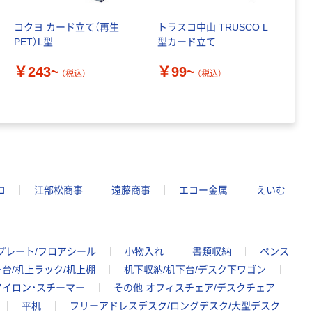
コクヨ カード立て（再生
トラスコ中山 TRUSCO L
T
PET）L型
型カード立て
ま
片
￥243~
￥99~
5
（税込）
（税込）
￥
5
コ
江部松商事
遠藤商事
エコー金属
えいむ
プレート/フロアシール
小物入れ
書類収納
ペンス
ー台/机上ラック/机上棚
机下収納/机下台/デスク下ワゴン
アイロン・スチーマー
その他 オフィスチェア/デスクチェア
平机
フリーアドレスデスク/ロングデスク/大型デスク