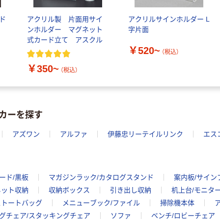
ド
アクリル製 片面用サイ
アクリルサインホルダー L
ンホルダー マグネット
字片面
式カード立て アスクル
￥520~
（税込）
￥350~
（税込）
カーを探す
アズワン
アルファ
伊藤忠リーテイルリンク
エス
ード/黒板
マガジンラック/カタログスタンド
案内板/サイン
ネット収納
収納ボックス
引き出し収納
机上台/モニタ
ストートバッグ
メニューブック/ファイル
掃除機本体
グチェア/スタッキングチェア
ソファ
ベンチ/ロビーチェア