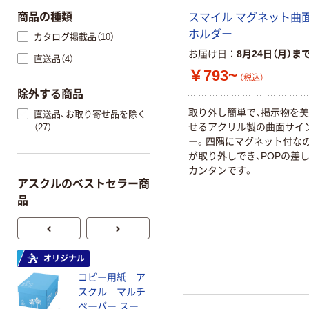
商品の種類
スマイル マグネット曲
ホルダー
カタログ掲載品（10）
お届け日
8月24日（月）ま
直送品（4）
￥793~
（税込）
除外する商品
取り外し簡単で、掲示物を
直送品、お取り寄せ品を除く
せるアクリル製の曲面サイ
（27）
ー。四隅にマグネット付な
が取り外しでき、POPの差
カンタンです。
アスクルのベストセラー商
品
オリジナル
本気プライス
コピー用紙 ア
トイレットペー
スクル マルチ
パー ダブル60
ペーパー スーパ
ｍ 再生紙