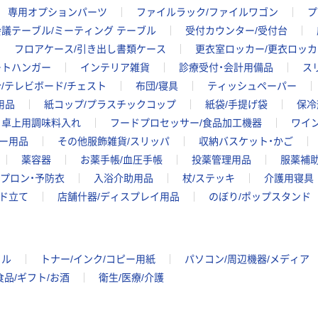
専用オプションパーツ
ファイルラック/ファイルワゴン
プ
会議テーブル/ミーティング テーブル
受付カウンター/受付台
フロアケース/引き出し書類ケース
更衣室ロッカー/更衣ロッカ
ートハンガー
インテリア雑貨
診療受付・会計用備品
ス
/テレビボード/チェスト
布団/寝具
ティッシュペーパー
用品
紙コップ/プラスチックコップ
紙袋/手提げ袋
保冷
卓上用調味料入れ
フードプロセッサー/食品加工機器
ワイ
ー用品
その他服飾雑貨/スリッパ
収納バスケット・かご
薬容器
お薬手帳/血圧手帳
投薬管理用品
服薬補助
プロン・予防衣
入浴介助用品
杖/ステッキ
介護用寝具
ド立て
店舗什器/ディスプレイ用品
のぼり/ポップスタンド
イル
トナー/インク/コピー用紙
パソコン/周辺機器/メディア
食品/ギフト/お酒
衛生/医療/介護