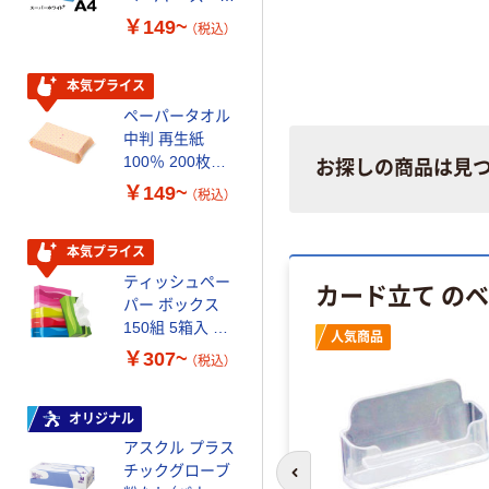
ーホワイト+
100% 6ロール
￥149~
￥446~
（税込）
（税込）
リサイクル100
芯あり FSC認
証
本気プライス
オリジナル
ペーパータオル
コピー用紙 マ
中判 再生紙
ルチペーパー
100％ 200枚
スーパーエコノ
お探しの商品は見
FSC認証 シング
ミー+
￥149~
￥149~
（税込）
（税込）
ル 大王製紙共同
企画 オリジナル
本気プライス
本気プライス
ティッシュペー
アスクル 耳にや
カード立て の
パー ボックス
さしい やわらか
150組 5箱入 ア
いマスク
人気商品
スクル スマート
￥307~
￥458~
（税込）
（税込）
コンパクト ビ
ビッド PEFC認
証
オリジナル
本気プライス
アスクル プラス
ペーパータオル
チックグローブ
小判・シングル
前のスライドへ