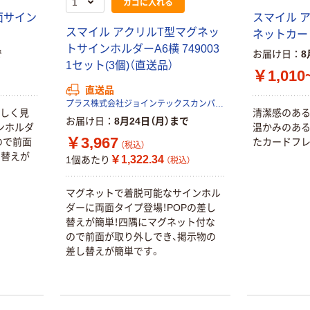
カゴに入れる
面サイン
スマイル 
スマイル アクリルT型マグネッ
ネットカー
トサインホルダーA6横 749003
で
お届け日
8
1セット(3個)（直送品）
￥1,010
直送品
プラス株式会社ジョインテックスカンパニー
美しく見
清潔感のある
お届け日
8月24日（月）まで
ンホルダ
温かみのあ
￥3,967
ので前面
たカードフレ
（税込）
し替えが
￥1,322.34
1個あたり
（税込）
マグネットで着脱可能なサインホル
ダーに両面タイプ登場！POPの差し
替えが簡単！四隅にマグネット付な
ので前面が取り外しでき、掲示物の
差し替えが簡単です。
本気プライス
オリジナル
トイレットペー
スズラン 酒精綿
パー シングル
G バルクタイプ
120ｍ 再生紙
指定医薬部外品