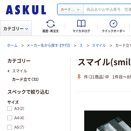
...
カード
カテゴリー
履歴・再注文
マイカタログ
クイックオーダー
ホーム
メーカー名から探す-【サ行】
ス
スマイル
カード立
スマイル(smi
カテゴリー
スマイル
8
件（31商品）中
1件目〜8
カード立て（31）
スペックで絞り込む
サイズ
A3（2）
A4（4）
A5（7）