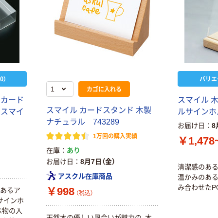
0）
バリエ
カゴに入れる
トカード
スマイル 
スマイル カードスタンド 木製
 スマイ
ルサインホ
ナチュラル 743289
お届け日
8
1万回の購入実績
￥1,478
在庫
あり
お届け日
8月7日（金）
清潔感のある
アスクル在庫商品
温かみのあ
み合わせたP
￥998
感あるア
（税込）
サインホ
示物の入
天然木の優しい風合いが魅力の、木