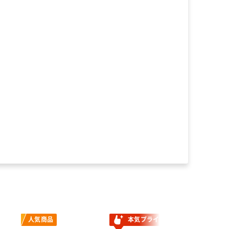
人気商品
本気プライス
本気