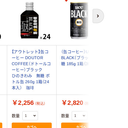
次へ
【アウトレット】缶コ
（缶コーヒー）UCC
【缶コー
ーヒー DOUTOR
BLACK（ブラック）無
飲料 WO
COFFEE（ドトールコ
糖 185g 1箱（30缶入）
ダ） ブラ
ーヒー）ブラック
マ 185g
ひのきわみ 無糖 ボ
トル缶 260g 1箱（24
本入） 珈琲
￥2,256
￥2,820
￥2,6
（税込）
（税込）
数量
数量
数量
カゴへ
カゴへ