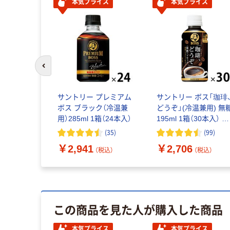
本気プライス
本気プライス
前のスライドへ
サントリー プレミアム
サントリー ボス「珈琲
ボス ブラック（冷温兼
どうぞ」(冷温兼用) 無
用）285ml 1箱（24本入）
195ml 1箱（30本入） オ
リジナル
(
35
)
(
99
)
￥2,941
￥2,706
（税込）
（税込）
この商品を見た人が購入した商品
本気プライス
本気プライス