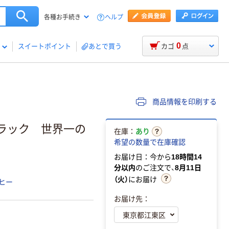
ヘルプ
各種お手続き
0
スイートポイント
あとで買う
カゴ
点
商品情報を印刷する
ラック 世界一の
在庫：
あり
希望の数量で在庫確認
お届け日：今から
18時間14
分以内
のご注文で、
8月11日
（火）
にお届け
ヒー
お届け先：