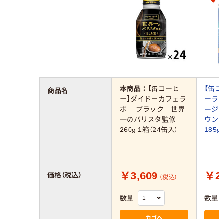
本商品：
【缶コーヒ
【缶
商品名
ー】ダイドーカフェラ
ーラ
ボ ブラック 世界
ージ
一のバリスタ監修
ウン
260g 1箱（24缶入）
185
￥3,609
￥2
価格（税込）
（税込）
数量
数量
カゴへ