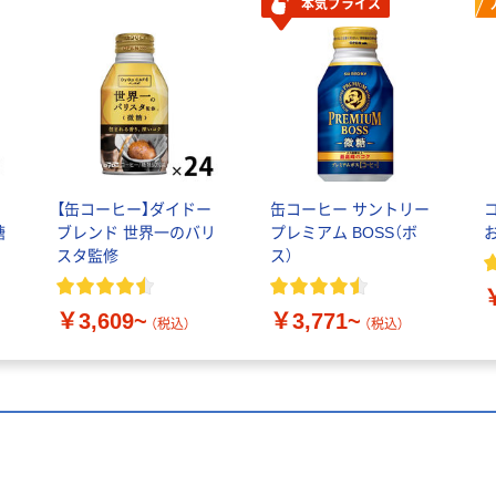
本気プライス
、
【缶コーヒー】ダイドー
缶コーヒー サントリー
糖
ブレンド 世界一のバリ
プレミアム BOSS（ボ
スタ監修
ス）
￥3,609~
￥3,771~
（税込）
（税込）