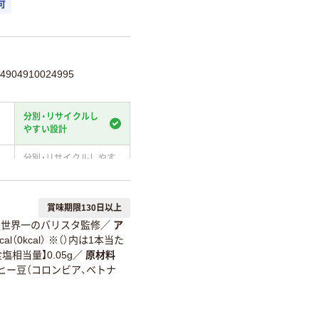
可
04910024995
分別・リサイクルし
やすい設計
分別・リサイクルしやす
い設計
温室効果ガスなどの
賞味期限130日以上
削減
世界一のバリスタ監修
／
ア
詳細「
アスクル商品環境スコ
al（0kcal） ※（）内は1本当た
塩相当量】0.05g
／
原材料
ヒー豆（コロンビア、ベトナ