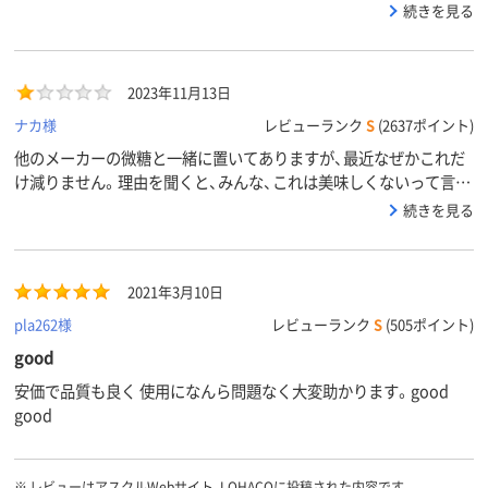
さはよくある微糖と同じなので、ちょっとだけお砂糖を入れて自分
続きを見る
で作る飲み物とは違い、十分な甘さがあります。
2023年11月13日
ナカ様
レビューランク
S
(2637ポイント)
他のメーカーの微糖と一緒に置いてありますが、最近なぜかこれだ
け減りません。理由を聞くと、みんな、これは美味しくないって言っ
て飲まないと。
続きを見る
2021年3月10日
pla262様
レビューランク
S
(505ポイント)
good
安価で品質も良く 使用になんら問題なく大変助かります。good
good
※
レビューはアスクルWebサイト、LOHACOに投稿された内容です。