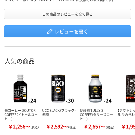
この商品のレビューを全て見る
レビューを書く
人気の商品
缶コーヒー DOUTOR
UCC BLACK（ブラック）
伊藤園 TULLY'S
【アウトレ
COFFEE（ドトールコー
無糖
COFFEE（タリーズコー
ル ひのき
ヒー） …
ヒー）
￥2,256～
￥2,592～
￥2,657～
￥1,9
（税込）
（税込）
（税込）