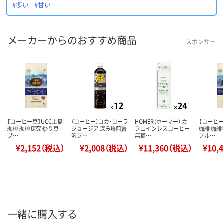
#多い
#甘い
メーカーからのおすすめ商品
スポンサー
【コーヒー豆】UCC上島
（コーヒー）コカ・コーラ
HOMER（ホーマー） カ
【コーヒー
珈琲 珈琲探究 炒り豆
ジョージア 深み焙煎贅
フェインレスコーヒー
珈琲 珈琲
ブ…
沢ブ…
無糖…
ブル…
¥2,152（税込）
¥2,008（税込）
¥11,360（税込）
¥10,
一緒に購入する