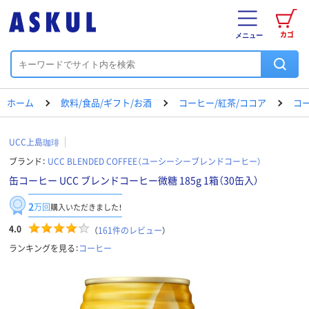
カゴ
メニュー
ホーム
飲料/食品/ギフト/お酒
コーヒー/紅茶/ココア
コ
UCC上島珈琲
ブランド：
UCC BLENDED COFFEE（ユーシーシーブレンドコーヒー）
缶コーヒー UCC ブレンドコーヒー微糖 185g 1箱（30缶入）
2
万回
購入いただきました！
4.0
（
161
件のレビュー
）
ランキングを見る：
コーヒー