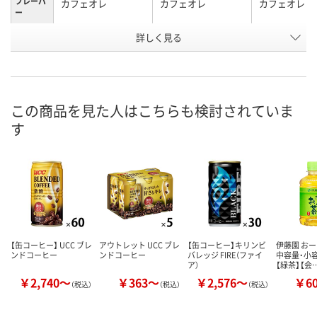
フレーバ
カフェオレ
カフェオレ
カフェオレ
ー
容量タイ
詳しく見る
プ
お申込番
E498918
E498915
E498913
号
この商品を見た人はこちらも検討されていま
4点
8点
あり
在庫
す
8月9日（日）
8月9日（日）
8月9日（日）
お届け日
数量
数量
数量
カゴへ
カゴへ
カ
【缶コーヒー】 UCC ブレ
アウトレット UCC ブレ
【缶コーヒー】キリンビ
伊藤園 おー
ンドコーヒー
ンドコーヒー
バレッジ FIRE（ファイ
中容量・小容
ア）
【緑茶】【会
￥2,740～
￥363～
￥2,576～
￥6
（税込）
（税込）
（税込）