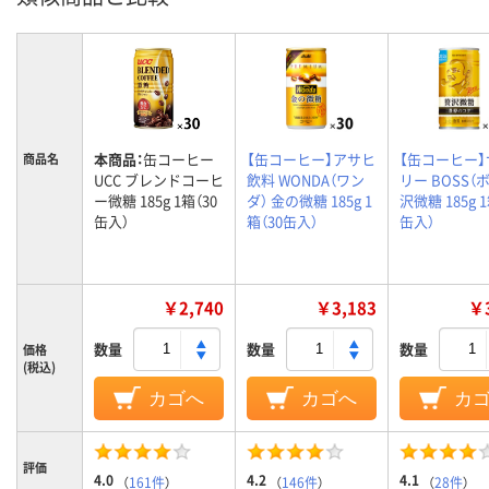
本商品：
缶コーヒー
【缶コーヒー】アサヒ
【缶コーヒー
商品名
UCC ブレンドコーヒ
飲料 WONDA（ワン
リー BOSS（ボ
ー微糖 185g 1箱（30
ダ） 金の微糖 185g 1
沢微糖 185g 1
缶入）
箱（30缶入）
缶入）
￥2,740
￥3,183
￥3
数量
数量
数量
価格
(税込)
カゴへ
カゴへ
カ
評価
4.0
4.2
4.1
（
161件
）
（
146件
）
（
28件
）