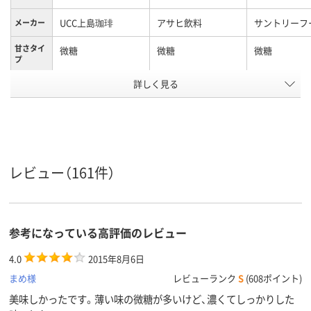
UCC上島珈琲
アサヒ飲料
サントリーフ
メーカー
甘さタイ
微糖
微糖
微糖
プ
アスクル
詳しく見る
商品環境
20
50
70
スコア
レビュー（161件）
参考になっている高評価のレビュー
4.0
2015年8月6日
まめ様
レビューランク
S
(608ポイント)
美味しかったです。薄い味の微糖が多いけど、濃くてしっかりした