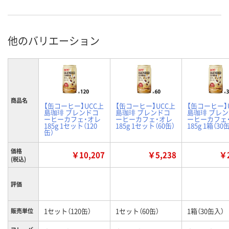
他のバリエーション
商品名
【缶コーヒー】UCC上
【缶コーヒー】UCC上
【缶コーヒー】
島珈琲 ブレンドコ
島珈琲 ブレンドコ
島珈琲 ブレ
ーヒーカフェ・オレ
ーヒーカフェ・オレ
ーヒーカフェ
185g 1セット（120
185g 1セット（60缶）
185g 1箱（30
缶）
価格
￥10,207
￥5,238
￥2
(税込)
評価
1セット（120缶）
1セット（60缶）
1箱（30缶入）
販売単位