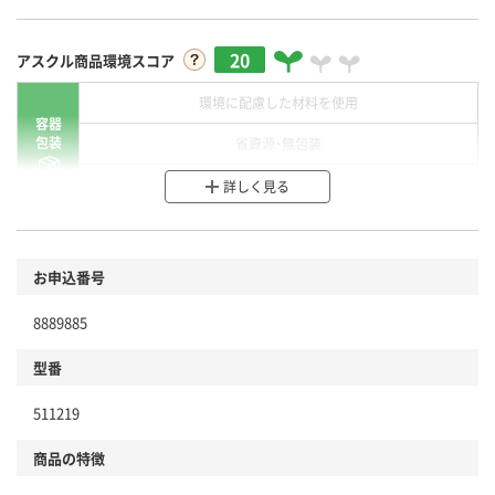
20
アスクル商品環境スコア
環境に配慮した材料を使用
容器
包装
省資源・無包装
分別・リサイクルしやすい設計
詳しく見る
環境に配慮した材料を使用
商品
お申込番号
本体
省資源・省エネ・節水
8889885
分別・リサイクルしやすい設計
型番
独自の回収スキームがある
仕組
511219
アスクルで資源循環している
商品の特徴
温室効果ガスなどの削減