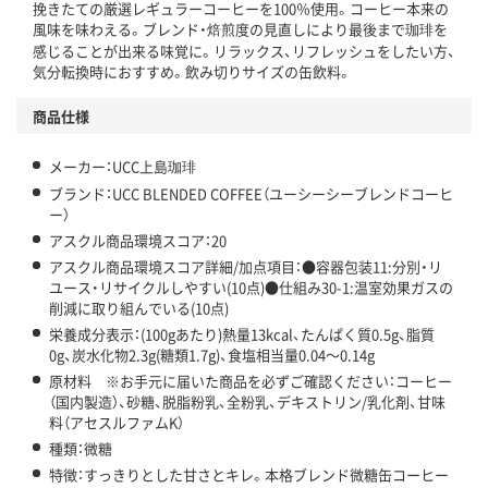
挽きたての厳選レギュラーコーヒーを100％使用。コーヒー本来の
この商品の環境配慮ポイントです。下記商品詳細「
風味を味わえる。ブレンド・焙煎度の見直しにより最後まで珈琲を
アスクル商品環境スコア詳細／加点項目
」で確認できます。
感じることが出来る味覚に。リラックス、リフレッシュをしたい方、
気分転換時におすすめ。飲み切りサイズの缶飲料。
商品仕様
メーカー：UCC上島珈琲
ブランド：UCC BLENDED COFFEE（ユーシーシーブレンドコーヒ
ー）
アスクル商品環境スコア：20
アスクル商品環境スコア詳細/加点項目：●容器包装11:分別・リ
ユース・リサイクルしやすい(10点)●仕組み30-1:温室効果ガスの
削減に取り組んでいる(10点)
栄養成分表示：(100gあたり)熱量13kcal、たんぱく質0.5g、脂質
0g、炭水化物2.3g(糖類1.7g)、食塩相当量0.04～0.14g
原材料 ※お手元に届いた商品を必ずご確認ください：コーヒー
（国内製造）、砂糖、脱脂粉乳、全粉乳、デキストリン/乳化剤、甘味
料（アセスルファムK）
種類：微糖
特徴：すっきりとした甘さとキレ。本格ブレンド微糖缶コーヒー