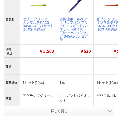
ゼブラ クリップー
多機能ボールペン
ゼブラ クリ
商品名
オンマルチF ACG
クリップオン マル
オンマルチF P
B4SA1-ACG 1セット
チF エレガントバイ
B4SA1-POR
(10本)（直送品）
オレット軸 4色
(10本)（直送品
0.7mmペン+シャー
プ B4SA1-EVI ゼブ
ラ
価格
￥5,500
￥520
￥5
(税込)
評価
1セット(10本)
1本
1セット(10本)
販売単位
アクティブグリーン
エレガントバイオレ
パワフルオレ
軸色
ット
お申込番
詳しく見る
KK64926
HH87875
KK64925
号