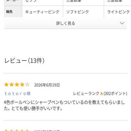
キューティーピンク
ソフトピンク
ライトピンク
軸色
詳しく見る
0.7mm
0.38mm
0.5mm
ボール径
油性インク
ジェットスト
インク種
インク
類
黒・赤・青・緑
黒
黒・赤・青・緑
レビュー（13件）
インク色
14mm
13.7mm
軸径
2026年6月19日
カラーグ
ピンク系
ピンク系
ピンク系
ループ
ｔｏｔｏｒｏ様
レビューランク
A
(302ポイント)
アスクル
4色ボールペンにシャープペンもついているのを教えてもらいまし
商品環境
90
た。とても使い勝手がいいです。
スコア