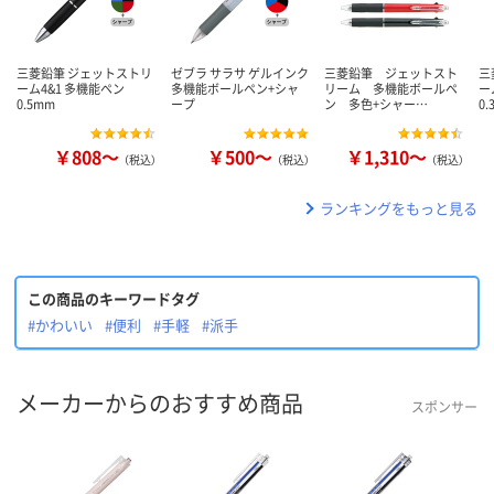
三菱鉛筆 ジェットストリ
ゼブラ サラサ ゲルインク
三菱鉛筆 ジェットスト
三
ーム4&1 多機能ペン
多機能ボールペン+シャ
リーム 多機能ボールペ
ー
0.5mm
ープ
ン 多色+シャー…
0.
￥808～
￥500～
￥1,310～
（税込）
（税込）
（税込）
ランキングをもっと見る
この商品のキーワードタグ
#かわいい
#便利
#手軽
#派手
メーカーからのおすすめ商品
スポンサー