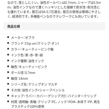
なので、落としにくい。油性ボールペンは0.7ｍｍ、シャープは0.5ｍ
ｍ。油性インクなので濃くハッキリとした描線で耐水性・耐光性に
も優れています。替芯はSK-0.7芯適合。替芯の使用は環境にやさし
く、経済的です。多機能ペンなのでテレワークにも向いています。
商品仕様
メーカー：ゼブラ
ブランド：Clip-on（クリップ-オン）
カラー：キューティーピンク軸
インク色：黒・赤・青・緑
インク種類：油性インク
軸色：キューティーピンク
ボール径：0.7mm
軸径：14mm
シリーズ名：クリップオン マルチ
その他：油性インク+シャープペンシル
キャップ・ラバー・カバー・グリップ（付）：バインダークリップ
材質：透明軸・青軸：クリップ：PC、ノック：POM、本体下：PP、再生
プラスチック100%使用