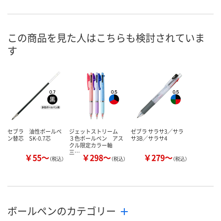
1点
在庫
8月8日（土）
お届け日
この商品を見た人はこちらも検討されていま
す
数量
在庫切れです
在庫切れです
（次回入荷日未定）
（次回入荷日未
カゴへ
セブラ 油性ボールペ
ジェットストリーム
ゼブラ サラサ3／サラ
ン替芯 SK-0.7芯
３色ボールペン アス
サ3B／サラサ4
クル限定カラー軸
三…
￥55～
￥298～
￥279～
（税込）
（税込）
（税込）
ボールペンのカテゴリー