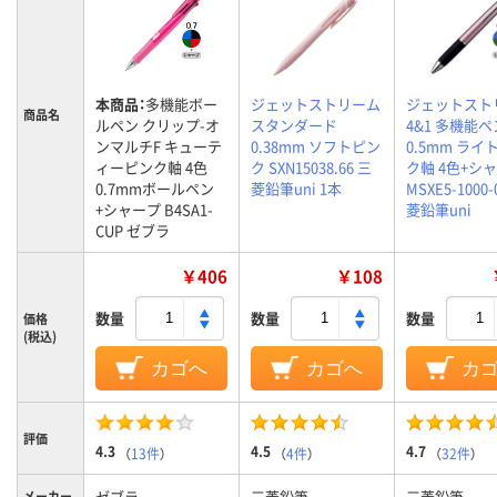
本商品：
多機能ボー
ジェットストリーム
ジェットスト
商品名
ルペン クリップ-オ
スタンダード
4&1 多機能ペ
ンマルチF キューテ
0.38mm ソフトピン
0.5mm ライ
ィーピンク軸 4色
ク SXN15038.66 三
ク軸 4色+シ
0.7mmボールペン
菱鉛筆uni 1本
MSXE5-1000-
+シャープ B4SA1-
菱鉛筆uni
CUP ゼブラ
￥406
￥108
数量
数量
数量
価格
(税込)
カゴへ
カゴへ
カ
評価
4.3
4.5
4.7
（
13件
）
（
4件
）
（
32件
）
ゼブラ
三菱鉛筆
三菱鉛筆
メーカー