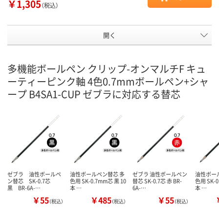
￥1,305
（税込）
開く
多機能ボールペン クリップ-オンマルチF キュ
ーティーピンク軸 4色0.7mmボールペン+シャ
ープ B4SA1-CUP ゼブラに対応する替芯
ゼブラ 油性ボールペ
油性ボールペン替芯 多
ゼブラ 油性ボールペン
油性ボー
ン替芯 SK-0.7芯
色用 SK-0.7mm芯 黒 10
替芯 SK-0.7芯 赤 BR-
色用 SK-0
黒 BR-6A-…
本 …
6A-…
本 …
￥55
￥485
￥55
（税込）
（税込）
（税込）