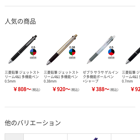
人気の商品
三菱鉛筆 ジェットスト
三菱鉛筆 ジェットスト
ゼブラ サラサ ゲルイン
三菱鉛筆 
リーム4&1 多機能ペン
リーム4&1 多機能ペン
ク多機能ボールペン
リーム4&1
0.5mm
0.38mm
+シャープ
0.7mm
￥808～
￥920～
￥388～
￥9
（税込）
（税込）
（税込）
他のバリエーション