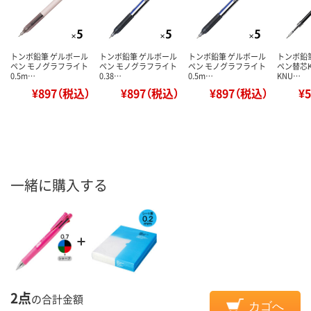
トンボ鉛筆 ゲルボール
トンボ鉛筆 ゲルボール
トンボ鉛筆 ゲルボール
トンボ鉛
ペン モノグラフライト
ペン モノグラフライト
ペン モノグラフライト
ペン替芯K
0.5m…
0.38…
0.5m…
KNU…
¥897（税込）
¥897（税込）
¥897（税込）
¥
一緒に購入する
2点
の合計金額
カゴへ