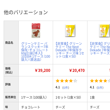
他のバリエーション
商品名
グリーンケミー バ
【非常食】 グリーン
【非常食】 グ
ランスクッキー7年
ケミー The Next
ケミー The Ne
保存・チョコレート
Dekade 7年保存ク
Dekade 7年
60g【1袋2本入】
ッキー チーズ味 1セ
ッキー チーズ
101004 1ケース（100
ット（1食×50）
袋入）（直送品）
価格
￥39,200
￥20,470
(税込)
評価
4.1
4.1
（
6件
）
（
6件
）
1ケース（100袋入）
1セット（1食×50）
1食
販売単位
チョコレート
チーズ
チーズ
味