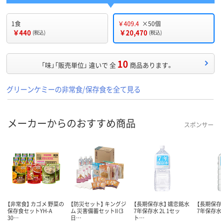
1食
￥409.4
×50個
￥440
￥20,470
(税込)
(税込)
10
「味」「販売単位」 違いで 全
商品あります。
グリーンケミーの非常食/保存食を全て見る
メーカーからのおすすめ商品
スポンサー
【非常食】 カゴメ 野菜の
【防災セット】 キングジ
【長期保存水】 嬬恋銘水
【長期保存
保存食セットYH-A
ム 災害備蓄セットII（3
7年保存水 2L 1セッ
7年保存水 
30…
日…
ト…