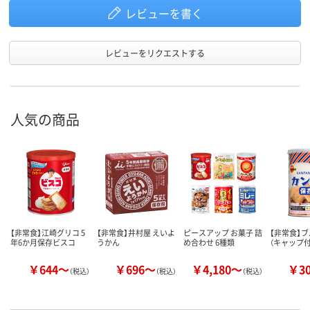
レビューを書く
レビューをリクエストする
人気の商品
【非常食】江崎グリコ 5
【非常食】井村屋 えいよ
ピースアップ お菓子 詰
【非常食】ブ
年6か月保存ビスコ
うかん
め合わせ 6種類
（キャップ付
￥644～
￥696～
￥4,180～
￥3
（税込）
（税込）
（税込）