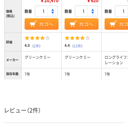
￥20,470
￥620
数量
数量
数量
価格
(税込)
カゴへ
カゴへ
カ
評価
4.0
4.4
（
2件
）
（
15件
）
グリーンケミー
グリーンケミー
ロングライフ
メーカー
レーション
7年
7年
7年
保存年数
レビュー（2件）