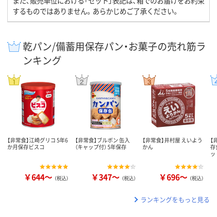
また、販売単位における「セット」表記は、箱でのお届けをお約束
するものではありません。あらかじめご了承ください。
乾パン/備蓄用保存パン・お菓子の売れ筋ラ
ンキング
【非常食】江崎グリコ 5年6
【非常食】ブルボン 缶入
【非常食】井村屋 えいよう
【
か月保存ビスコ
（キャップ付） 5年保存
かん
存
ッ
￥644～
￥347～
￥696～
（税込）
（税込）
（税込）
ランキングをもっと見る