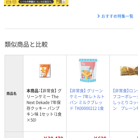
おすすめ特集一覧
類似商品と比較
本商品：
【非常食】 グ
【非常食】 グリーン
【非常食】ロ
商品名
リーンケミー The
ケミー 7年レトルト
フコーポレー
Next Dekade 7年保
パン ミルクブレッ
しっとりコッ
存クッキー パンプ
ド TK00000212 1食
ン プレーン味
キン味 1セット（1食
×50）