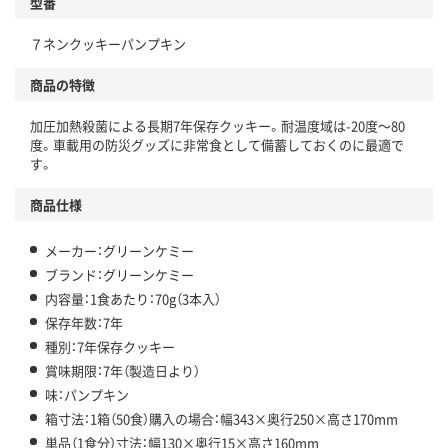
型番
７ネンクッキーパンプキン
商品の特徴
加圧加熱殺菌による長期7年保存クッキー。耐温度域は-20度～80
度。車載用の防災グッズに非常食として備蓄しておくのに最適で
す。
商品仕様
メーカー：グリーンケミー
ブランド：グリーンケミー
内容量：1食あたり：70g（3本入）
保存年数：7年
種別：7年保存クッキー
賞味期限：7年（製造日より）
味：パンプキン
箱寸法：1箱（50食）購入の場合：幅343×奥行250×高さ170mm
単品（1食分）寸法：幅130×奥行15×高さ160mm