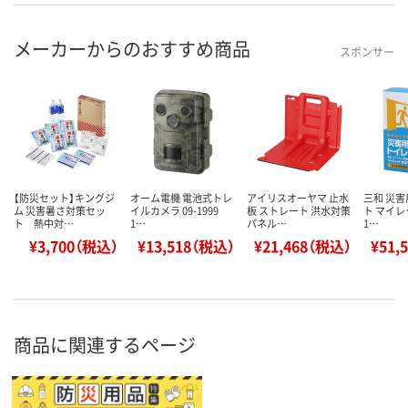
メーカーからのおすすめ商品
スポンサー
【防災セット】キングジ
オーム電機 電池式トレ
アイリスオーヤマ 止水
三和 災
ム 災害暑さ対策セッ
イルカメラ 09-1999
板 ストレート 洪水対策
ト マイレ
ト 熱中対…
1…
パネル…
1…
¥3,700（税込）
¥13,518（税込）
¥21,468（税込）
¥51,
商品に関連するページ