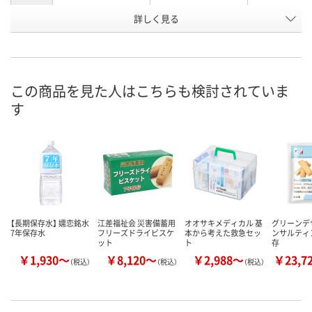
お申込番
詳しく見る
P091047
5334554
5309005
号
直送品
3点
あり
在庫
8月11日（火）
8月11日（火）
お届け日
この商品を見た人はこちらも検討されていま
す
数量
数量
お取り扱い終了しま
した
カゴへ
カ
【長期保存水】 嬬恋銘水
江差福祉会 災害備蓄用
オオサキメディカル 基
グリーンデ
7年保存水
フリーズドライビスケ
本から考えた救急セッ
ンサルティ
ット
ト
存
￥1,930～
￥8,120～
￥2,988～
￥23,7
（税込）
（税込）
（税込）