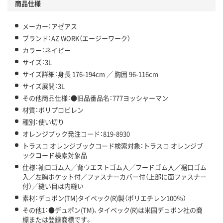
商品仕様
メーカー：アゼアス
ブランド：AZ WORK（エージーワーク）
カラー：ネイビー
サイズ：3L
サイズ詳細：身長 176-194cm ／ 胸囲 96-116cm
サイズ展開：3L
その他商品仕様：●旧品番品名：777ヨッシャーマン
材質：ポリプロピレン
種別：使い切り
オレンジブック発注コード：819-8930
トラスコ オレンジブックコード検索対象：トラスコ オレンジブ
ックコード検索対象品
仕様：袖口ゴム入／背ウエストゴム入／フードゴム入／裾口ゴム
入／左胸ポケット付／ファスナーカバー付（上部に面ファスナー
付）／縫い目は内縫い
素材：デュポン(TM)タイベック(R)製（ポリエチレン100％）
その他1：●デュポン(TM)、タイベック(R)は米国デュポン社の商
標または登録商標です。