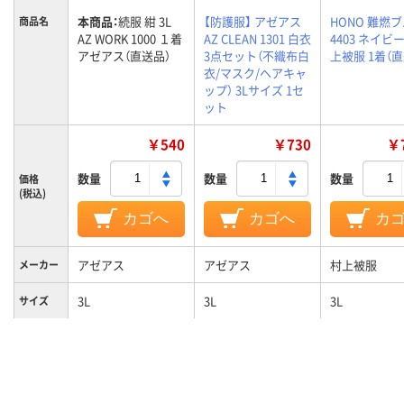
本商品：
続服 紺 3L
【防護服】 アゼアス
HONO 難燃
商品名
AZ WORK 1000 １着
AZ CLEAN 1301 白衣
4403 ネイビー
アゼアス（直送品）
3点セット（不織布白
上被服 1着（
衣/マスク/ヘアキャ
ップ） 3Lサイズ 1セ
ット
￥540
￥730
￥7
数量
数量
数量
価格
(税込)
カゴへ
カゴへ
カ
アゼアス
アゼアス
村上被服
メーカー
3L
3L
3L
サイズ