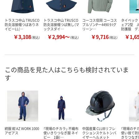
トラスコ中山 TRUSCO
トラスコ中山 TRUSCO
コーコス信岡 コーコス
タイベック
防炎溶接帽つばありネ
防炎溶接帽つば無し（マ
ブルゾンPー4490 9 Iグ
ェア2型 J
イビーLL(…
ックスダイ…
リーン…
防護服 デ
￥3,108
￥2,994～
￥9,716
￥1,6
（税込）
（税込）
（税込）
この商品を見た人はこちらも検討されていま
す
続服 紺 AZ WORK 1000
「現場のチカラ」 不織布
中国産業 CLUBリフレ
「現場のチカ
アゼアス
使いきりつなぎ服 ネイ
クションスケルトンバ
使い捨て防
ビー 1袋(…
イザーヘルメット
きりつなぎ