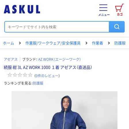
カゴ
メニュー
ホーム
作業服/ワークウェア/安全保護具
作業着
防護服
アゼアス
ブランド：
AZ WORK（エージーワーク）
続服 紺 3L AZ WORK 1000 １着 アゼアス（直送品）
（
0
件のレビュー
）
ランキングを見る：
防護服