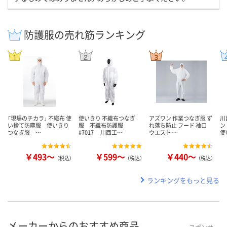
防護服の売れ筋ランキング
「現場のチカラ」 不織布 使
使いきり 不織布つなぎ
アズワン 作業つなぎ服 ず
川
い捨て防塵服 使いきり
服 不織布防護服
れ落ち防止 フード 袖口
ン
つなぎ服 …
#7017 川西工…
ウエスト…
使
￥493～
￥599～
￥440～
（税込）
（税込）
（税込）
ランキングをもっと見る
メーカーからのおすすめ商品