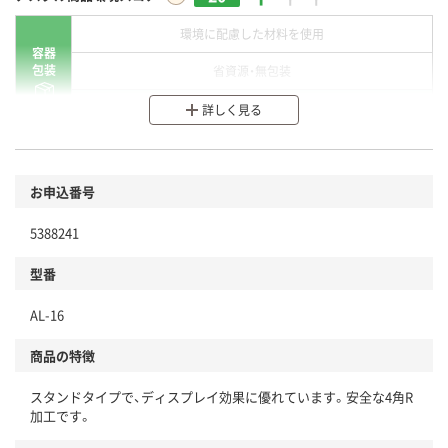
環境に配慮した材料を使用
容器
包装
省資源・無包装
分別・リサイクルしやすい設計
詳しく見る
環境に配慮した材料を使用
商品
お申込番号
本体
省資源・省エネ・節水
5388241
分別・リサイクルしやすい設計
型番
独自の回収スキームがある
仕組
AL-16
アスクルで資源循環している
商品の特徴
温室効果ガスなどの削減
スタンドタイプで、ディスプレイ効果に優れています。安全な4角R
この商品の環境配慮ポイントです。下記商品詳細「
加工です。
アスクル商品環境スコア詳細／加点項目
」で確認できます。