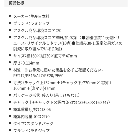
商品仕様
メーカー：生産日本社
ブランド：ラミジップ
アスクル商品環境スコア：20
アスクル商品環境スコア詳細/加点項目：●容器包装11:分別・リ
ユース・リサイクルしやすい(10点)●仕組み30-1:温室効果ガスの
削減に取り組んでいる(10点)
サイズ：横160×縦230×底マチ47mm
厚さ：0.114mm
材質 ※お手元に届いた商品を必ずご確認ください：
PET12/PE15/AL7/PE20/PE60
寸法：（チャック上）32mm＋（チャック下）230mm×（袋巾）
160mm＋(底マチ)47mm
パッケージ形状：袋入り（吊しひもなし）
チャック上+チャック下×袋巾（GZ巾）：32+230×160 （47）
概算重量（g/枚）：13.06
概算内容量 （CC）：970
タイプ：スタンドパック
ブランド：ラミジップ