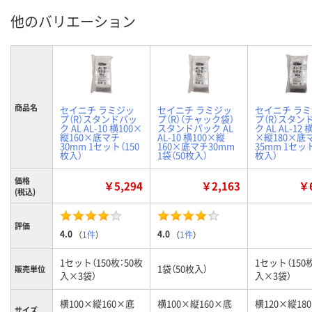
他のバリエーション
商品名
セイニチ ラミジッ
セイニチ ラミジッ
セイニチ ラ
プ（R）スタンドパッ
プ（R）（チャック袋）
プ（R）スタン
ク AL AL-10 横100×
スタンドパック AL
ク AL AL-12 
縦160×底マチ
AL-10 横100×縦
×縦180×底
30mm 1セット（150
160×底マチ30mm
35mm 1セット
枚入）
1袋（50枚入）
枚入）
価格
￥5,294
￥2,163
￥6
(税込)
評価
4.0
4.0
（
1件
）
（
1件
）
1セット（150枚：50枚
1セット（150
1袋（50枚入）
販売単位
入×3袋）
入×3袋）
横100×縦160×底
横100×縦160×底
横120×縦18
サイズ