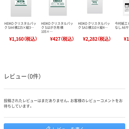
HEIKO クリスタルパッ
HEIKO クリスタルパッ
HEIKO クリスタルパッ
今村紙工 
ク SA4 横225×縦3…
ク Sはがき用 横
ク SA3 横310×縦4…
なし A6サ
105×…
¥1,160（税込）
¥427（税込）
¥2,282（税込）
¥
レビュー（0件）
投稿されたレビューはまだありません。お客様のレビューコメントをお
待ちしています。
レビューを書く