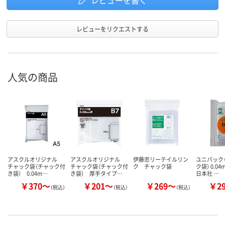
レビューをリクエストする
人気の商品
アスクルオリジナル
アスクルオリジナル
伊藤忠リーテイルリン
ユニパック（
チャック袋（チャック付
チャック袋（チャック付
ク チャック袋
ク袋） 0.0
き袋） 0.04m…
き袋） 厚手タイプ…
日本社 …
￥370～
￥201～
￥269～
￥2
（税込）
（税込）
（税込）