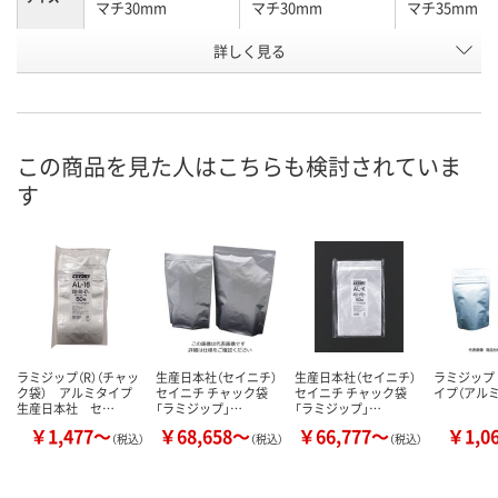
マチ30mm
マチ30mm
マチ35mm
お申込番
詳しく見る
5408694
8492468
5408738
号
9点
あり
6点
在庫
8月13日（木）
8月13日（木）
8月13日（木）
お届け日
この商品を見た人はこちらも検討されていま
す
数量
数量
数量
カゴへ
カゴへ
カ
ラミジップ（R）（チャッ
生産日本社（セイニチ）
生産日本社（セイニチ）
ラミジップ
ク袋） アルミタイプ
セイニチ チャック袋
セイニチ チャック袋
イプ（アルミ
生産日本社 セ…
「ラミジップ」…
「ラミジップ」…
￥1,477～
￥68,658～
￥66,777～
￥1,0
（税込）
（税込）
（税込）