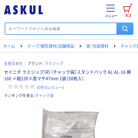
カゴ
メニュー
ホーム
テープ/梱包資材/店舗用品
袋・包装資材
チャック
生産日本社
ブランド：
ラミジップ
セイニチ ラミジップ（R）（チャック袋）スタンドパック AL AL-16 横
160 ×縦230×底マチ47mm 1袋（50枚入）
（
0
件のレビュー
）
ランキングを見る：
チャック袋