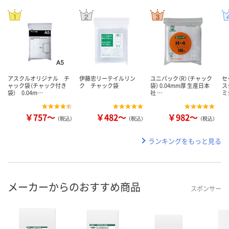
アスクルオリジナル チ
伊藤忠リーテイルリン
ユニパック（R）（チャック
セ
ャック袋（チャック付き
ク チャック袋
袋） 0.04mm厚 生産日本
ス
袋） 0.04m…
社 …
ミ
￥757～
￥482～
￥982～
（税込）
（税込）
（税込）
ランキングをもっと見る
メーカーからのおすすめ商品
スポンサー