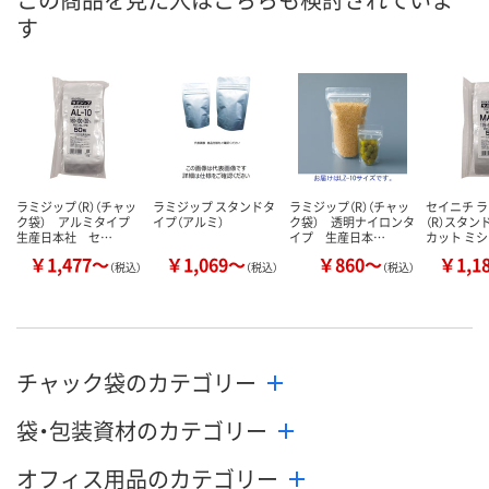
す
数量
数量
数量
カゴへ
カゴへ
カ
ラミジップ（R）（チャッ
ラミジップ スタンドタ
ラミジップ（R）（チャッ
セイニチ 
ク袋） アルミタイプ
イプ（アルミ）
ク袋） 透明ナイロンタ
（R）スタン
生産日本社 セ…
イプ 生産日本…
カット ミ
￥1,477～
￥1,069～
￥860～
￥1,1
（税込）
（税込）
（税込）
チャック袋のカテゴリー
袋・包装資材のカテゴリー
オフィス用品のカテゴリー