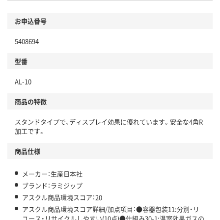
環境に配慮した材料を使用
商品
お申込番号
本体
省資源・省エネ・節水
5408694
分別・リサイクルしやすい設計
型番
独自の回収スキームがある
仕組
AL-10
アスクルで資源循環している
商品の特徴
温室効果ガスなどの削減
スタンドタイプで、ディスプレイ効果に優れています。安全な4角R
この商品の環境配慮ポイントです。下記商品詳細「
加工です。
アスクル商品環境スコア詳細／加点項目
」で確認できます。
商品仕様
メーカー：生産日本社
ブランド：ラミジップ
アスクル商品環境スコア：20
アスクル商品環境スコア詳細/加点項目：●容器包装11:分別・リ
ユース・リサイクルしやすい(10点)●仕組み30-1:温室効果ガスの