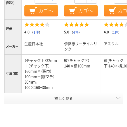
(税込)
カゴへ
カゴへ
カ
評価
4.0
5.0
4.0
（
1件
）
（
4件
）
（
1件
）
生産日本社
伊藤忠リーテイルリ
アスクル
メーカー
ンク
（チャック上）32mm
縦（チャック下）
縦(チャック
＋（チャック下）
140×横100mm
下)140×横10
160mm×（袋巾）
寸法（横）
100mm＋(底マチ）
30ｍｍ、
100×160+30mm
詳しく見る
袋入り（吊しひもな
袋入り（吊しひもな
チャック付ポ
袋の種類
し）
し）
アスクル
商品環境
20
25
スコア