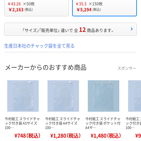
￥43.26
×50枚
￥35.3
×150枚
￥2,163
￥5,294
(税込)
(税込)
12
「サイズ」「販売単位」 違いで 全
商品あります。
生産日本社のチャック袋を全て見る
メーカーからのおすすめ商品
スポンサー
今村紙工 スライドチャ
今村紙工 スライドチャ
今村紙工 スライドチャ
今村紙工
ック付き袋 A5サイズ
ック付き袋 A4サイズ
ック付き袋 ポケット付
ック付き袋
100…
100…
A4サ…
100…
¥748（税込）
¥1,280（税込）
¥1,480（税込）
¥