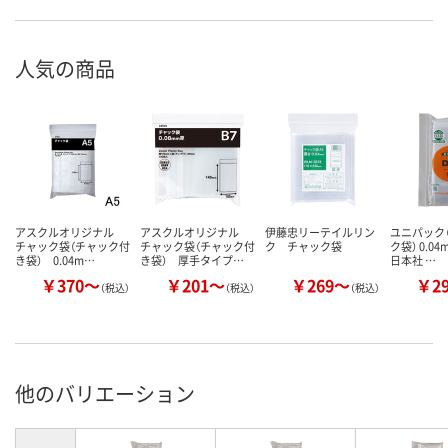
人気の商品
アスクルオリジナル
アスクルオリジナル
伊藤忠リーテイルリン
ユニパック（
チャック袋（チャック付
チャック袋（チャック付
ク チャック袋
ク袋） 0.0
き袋） 0.04m…
き袋） 厚手タイプ…
日本社 …
￥370～
￥201～
￥269～
￥2
（税込）
（税込）
（税込）
他のバリエーション