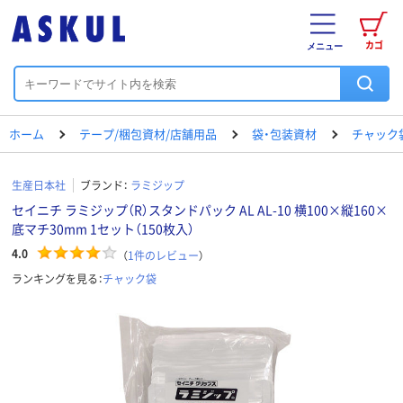
カゴ
メニュー
ホーム
テープ/梱包資材/店舗用品
袋・包装資材
チャック
生産日本社
ブランド：
ラミジップ
セイニチ ラミジップ（R）スタンドパック AL AL-10 横100×縦160×
底マチ30mm 1セット（150枚入）
4.0
（
1
件のレビュー
）
ランキングを見る：
チャック袋