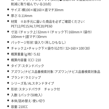
削減に取り組んでいる(10点)
サイズ：横100×縦160×底マチ30mm
厚さ：0.114mm
材質 ※お手元に届いた商品を必ずご確認ください：
PET12/PE15/AL7/PE20/PE60
寸法：（チャック上）32mm＋（チャック下）160mm×（袋巾）
100mm＋(底マチ）30ｍｍ
パッケージ形状：袋入り（吊しひもなし）
チャック上+チャック下×袋巾（GZ巾）：32+160×100（30）
概算重量（g/枚）：5.82
概算内容量 （CC）：210
タイプ：スタンドパック
アズワン/ナビス品番検索対象：アズワン/ナビス品番検索対象品
ブランド：ラミジップ
シリーズ名：ALスタンドタイプ
形状：スタンドパウチ チャック付
入数：1パック（50枚入）
本体/詰め替え：使い切り
容量：210CC