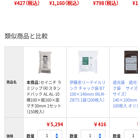
¥427（税込）
¥1,160（税込）
¥798（税込）
¥
類似商品と比較
本商品：
セイニチ ラ
伊藤忠リーテイルリ
遮光袋 遮光
商品名
ミジップ（R）スタン
ンク チャック袋 B7
ク袋 サイズB
ドパック AL AL-10
100×140mm IRLM-
サイズ）
横100×縦160×底
ZBT5 1袋（200枚入）
140×100m
マチ30mm 1セット
100枚入 オ
（150枚入）
￥5,294
￥416
数量
数量
数量
価格