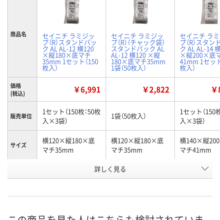
商品名
セイニチ ラミジッ
セイニチ ラミジッ
セイニチ ラ
プ（R）スタンドパッ
プ（R）（チャック袋）
プ（R）スタン
ク AL AL-12 横120
スタンドパック AL
ク AL AL-14 
×縦180×底マチ
AL-12 横120 ×縦
×縦200×底
35mm 1セット（150
180×底マチ35mm
41mm 1セット
枚入）
1袋（50枚入）
枚入）
価格
￥6,991
￥2,822
￥8
(税込)
1セット（150枚：50枚
1セット（150
1袋（50枚入）
販売単位
入×3袋）
入×3袋）
横120×縦180×底
横120×縦180×底
横140×縦20
サイズ
マチ35mm
マチ35mm
マチ41mm
お申込番
詳しく見る
5408738
8492477
5408747
号
6点
あり
2点
在庫
8月8日（土）
8月8日（土）
8月8日（土）
お届け日
この商品を見た人はこちらも検討されていま