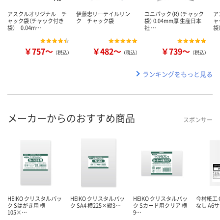
アスクルオリジナル チ
伊藤忠リーテイルリン
ユニパック（R）（チャック
ア
ャック袋（チャック付き
ク チャック袋
袋） 0.04mm厚 生産日本
ャ
袋） 0.04m…
社 …
袋
￥757～
￥482～
￥739～
（税込）
（税込）
（税込）
ランキングをもっと見る
メーカーからのおすすめ商品
スポンサー
HEIKO クリスタルパッ
HEIKO クリスタルパッ
HEIKO クリスタルパッ
今村紙工 
ク Sはがき用 横
ク SA4 横225×縦3…
ク Sカード用クリア 横
なし A6サ
105×…
9…