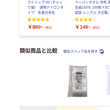
ラミジップ（R）（チャッ
ペーパータオル 中判 
ク袋） 透明ナイロンタ
生紙100％ 200枚 FSC
イプ 生産日本社 セ
認証 シングル 大王製
イニチ
共同企画 オリジナル
￥860~
￥149~
（税込）
（税込）
類似商品と比較
類似スペック品を探す