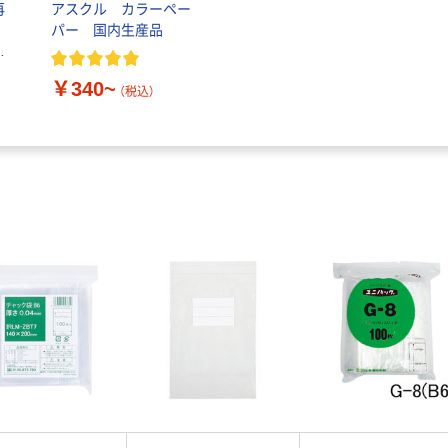
再
アスクル カラーペー
パー 国内生産品
紙
￥340~
（税込）