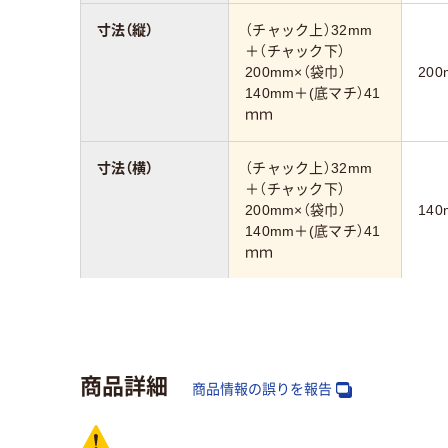
寸法（縦）
（チャック上）32mm
＋（チャック下）
200mm×（袋巾）
200
140mm＋(底マチ）41
ｍｍ
寸法（横）
（チャック上）32mm
＋（チャック下）
200mm×（袋巾）
140
140mm＋(底マチ）41
ｍｍ
袋の種類
袋入り（吊しひもな
袋入
し）
し）
商品詳細
アスクル商品環境
商品情報の誤りを報告
20
スコア