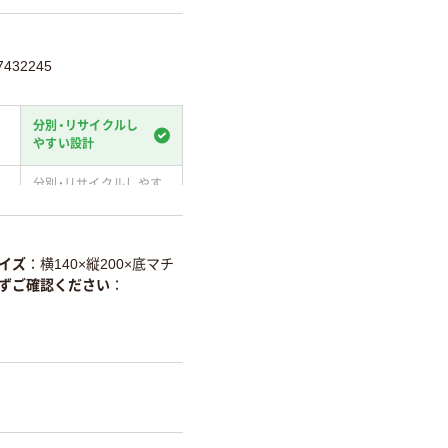
432245
分別・リサイクルし
やすい設計
分別・リサイクルしやす
い設計
温室効果ガスなどの
削減
イズ
横140×縦200×底マチ
ずご確認ください
詳細「
アスクル商品環境スコ