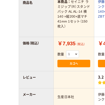
本商品：
セイニチ ラ
伊藤
商品名
ミジップ（R）スタンド
ンク
パック AL AL-14 横
140
140 ×縦200×底マチ
ZBT
41mm 1セット（150
枚入）
￥7,935
￥4
価格（税込）
（税込）
数量
数量
カゴへ
3.2
レビュー
メーカー
伊藤
生産日本社
ンク