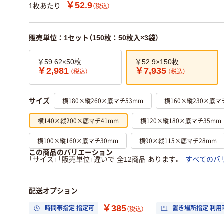
￥52.9
1枚あたり
（税込）
販売単位：1セット（150枚：50枚入×3袋）
￥59.62×50枚
￥52.9×150枚
￥2,981
￥7,935
（税込）
（税込）
横180×縦260×底マチ53mm
横160×縦230×底マ
サイズ
横140×縦200×底マチ41mm
横120×縦180×底マチ35mm
横100×縦160×底マチ30mm
横90×縦115×底マチ28mm
この商品のバリエーション
「サイズ」「販売単位」違いで 全12商品 あります。
すべてのバ
配送オプション
￥385
時間帯指定 指定可
置き場所指定 利用
（税込）