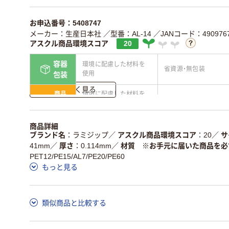
お申込番号：5408747
メーカー：生産日本社
／型番：AL-14
／JANコード：4909767
アスクル商品環境スコア
20
容器
環境に配慮した材料を
省資源・無包装
使用
包装
詳しく見る
商品
環境に配慮した材料を
省資源・省エネ・節水
本体
使用
独自の回収スキームが
アスクルで資源循環し
商品詳細
仕組
ある
ている
ブランド名
ラミジップ
／
アスクル商品環境スコア
20
／
サ
41mm
／
厚さ
0.114mm
／
材質 ※お手元に届いた商品を必
この商品の環境配慮ポイントです。詳しくはページ下部の商品
PET12/PE15/AL7/PE20/PE60
ア詳細／加点項目
」で確認できます。
もっと見る
類似商品と比較する