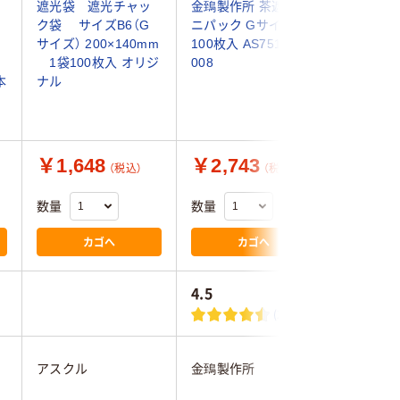
ャ
遮光袋 遮光チャッ
金鵄製作所 茶遮光ユ
生産日本
ク袋 サイズB6（G
ニパック Gサイズ
「ユニパッ
サイズ） 200×140mm
100枚入 AS75116-
ヨコ長 20
1袋100枚入 オリジ
008
GP I-4 
本
ナル
袋(100枚)
￥1,648
￥2,743
￥1,3
（税込）
（税込）
数量
数量
数量
カゴへ
カゴへ
4.5
(2)
アスクル
金鵄製作所
生産日本