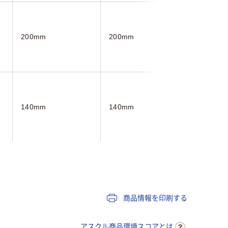
200mm
200mm
200mm
140mm
140mm
280mm
袋入り（吊しひもな
チャック付ポリ袋
し）
商品情報を印刷する
25
アスクル商品環境スコアとは