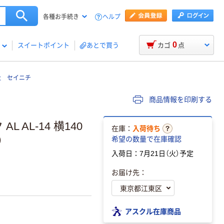
ヘルプ
各種お手続き
0
スイートポイント
あとで買う
カゴ
点
社 セイニチ
商品情報を印刷する
 AL-14 横140
在庫：
入荷待ち
）
希望の数量で在庫確認
入荷日：7月21日（火）予定
お届け先：
アスクル在庫商品