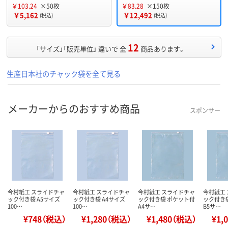
￥103.24
×50枚
￥83.28
×150枚
￥5,162
￥12,492
(税込)
(税込)
12
「サイズ」「販売単位」 違いで 全
商品あります。
生産日本社のチャック袋を全て見る
メーカーからのおすすめ商品
スポンサー
今村紙工 スライドチャ
今村紙工 スライドチャ
今村紙工 スライドチャ
今村紙工
ック付き袋 A5サイズ
ック付き袋 A4サイズ
ック付き袋 ポケット付
ック付き
100…
100…
A4サ…
B5サ…
¥748（税込）
¥1,280（税込）
¥1,480（税込）
¥1,