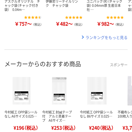
アスクルオリジナル チ
伊藤忠リーテイルリン
ユニパック（R）（チャック
ア
ャック袋（チャック付き
ク チャック袋
袋） 0.04mm厚 生産日本
ャ
袋） 0.04m…
社 …
袋
￥757～
￥482～
￥982～
（税込）
（税込）
（税込）
ランキングをもっと見る
メーカーからのおすすめ商品
スポンサー
今村紙工 OPP袋シール
今村紙工 封緘テープ
今村紙工 OPP袋シール
不織布レジ
なし A6サイズ 0.025…
付 アルミ蒸着テー
なし B6サイズ 0.025…
100枚入り
プ A6サイズ…
¥196（税込）
¥253（税込）
¥240（税込）
¥3,