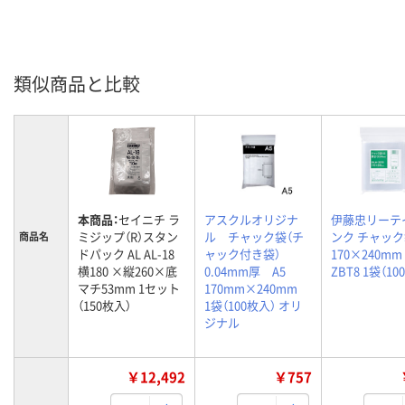
類似商品と比較
本商品：
セイニチ ラ
アスクルオリジナ
伊藤忠リーテ
ミジップ（R）スタン
ル チャック袋（チ
ンク チャック袋
商品名
ドパック AL AL-18
ャック付き袋）
170×240mm 
横180 ×縦260×底
0.04mm厚 A5
ZBT8 1袋（10
マチ53mm 1セット
170mm×240mm
（150枚入）
1袋（100枚入） オリ
ジナル
￥12,492
￥757