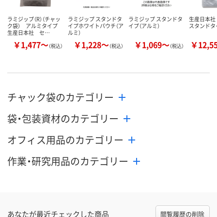
ラミジップ（R）（チャッ
ラミジップ スタンドタ
ラミジップ スタンドタ
生産日本社
ク袋） アルミタイプ
イプホワイトパウチ（ア
イプ（アルミ）
スタンドタ
生産日本社 セ…
ルミ）
￥1,477～
￥1,228～
￥1,069～
￥12,5
（税込）
（税込）
（税込）
チャック袋のカテゴリー
袋・包装資材のカテゴリー
オフィス用品のカテゴリー
作業・研究用品のカテゴリー
あなたが最近チェックした商品
閲覧履歴の削除