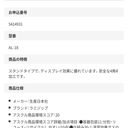
環境に配慮した材料を使用
商品
お申込番号
本体
省資源・省エネ・節水
5414931
分別・リサイクルしやすい設計
型番
独自の回収スキームがある
仕組
AL-18
アスクルで資源循環している
商品の特徴
温室効果ガスなどの削減
スタンドタイプで、ディスプレイ効果に優れています。安全な4角R
この商品の環境配慮ポイントです。下記商品詳細「
加工です。
アスクル商品環境スコア詳細／加点項目
」で確認できます。
商品仕様
メーカー：生産日本社
ブランド：ラミジップ
アスクル商品環境スコア：20
アスクル商品環境スコア詳細/加点項目：●容器包装11:分別・リ
ユース・リサイクルしやすい(10点)●仕組み30-1:温室効果ガスの