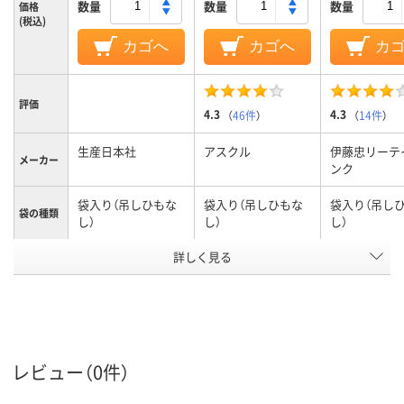
数量
数量
数量
価格
(税込)
カゴへ
カゴへ
カ
評価
4.3
4.3
（
46件
）
（
14件
）
生産日本社
アスクル
伊藤忠リーテ
メーカー
ンク
袋入り（吊しひもな
袋入り（吊しひもな
袋入り（吊し
袋の種類
し）
し）
し）
アスクル
詳しく見る
商品環境
20
25
10
スコア
レビュー（0件）