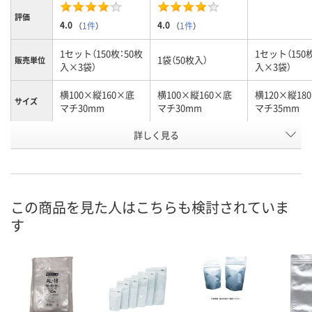
評価
4.0
4.0
（
1件
）
（
1件
）
1セット（150枚：50枚
1セット（150
1袋（50枚入）
販売単位
入×3袋）
入×3袋）
横100×縦160×底
横100×縦160×底
横120×縦18
サイズ
マチ30mm
マチ30mm
マチ35mm
お申込番
詳しく見る
5408694
8492468
5408738
号
9点
あり
6点
在庫
8月11日（火）
8月11日（火）
8月11日（火）
お届け日
この商品を見た人はこちらも検討されていま
す
数量
数量
数量
カゴへ
カゴへ
カ