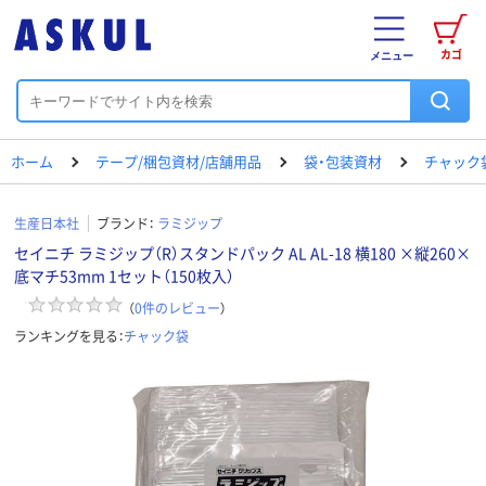
カゴ
メニュー
ホーム
テープ/梱包資材/店舗用品
袋・包装資材
チャック
生産日本社
ブランド：
ラミジップ
セイニチ ラミジップ（R）スタンドパック AL AL-18 横180 ×縦260×
底マチ53mm 1セット（150枚入）
（
0
件のレビュー
）
ランキングを見る：
チャック袋