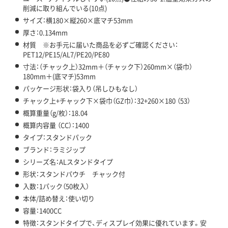
削減に取り組んでいる(10点)
サイズ：横180×縦260×底マチ53mm
厚さ：0.134mm
材質 ※お手元に届いた商品を必ずご確認ください：
PET12/PE15/AL7/PE20/PE80
寸法：（チャック上）32mm＋（チャック下）260mm×（袋巾）
180mm＋(底マチ)53mm
パッケージ形状：袋入り（吊しひもなし）
チャック上+チャック下×袋巾（GZ巾）：32+260×180 （53）
概算重量（g/枚）：18.04
概算内容量 （CC）：1400
タイプ：スタンドパック
ブランド：ラミジップ
シリーズ名：ALスタンドタイプ
形状：スタンドパウチ チャック付
入数：1パック（50枚入）
本体/詰め替え：使い切り
容量：1400CC
特徴：スタンドタイプで、ディスプレイ効果に優れています。安