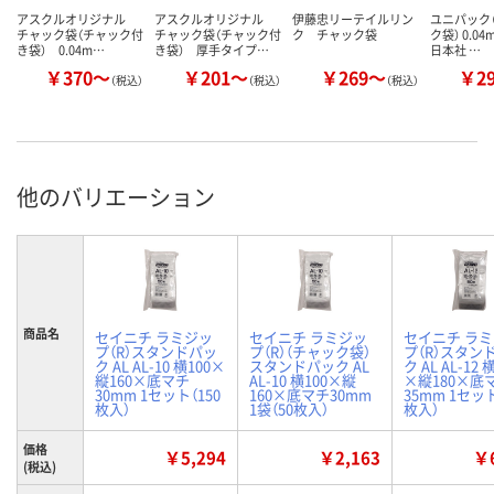
アスクルオリジナル
アスクルオリジナル
伊藤忠リーテイルリン
ユニパック（
チャック袋（チャック付
チャック袋（チャック付
ク チャック袋
ク袋） 0.0
き袋） 0.04m…
き袋） 厚手タイプ…
日本社 …
￥370～
￥201～
￥269～
￥2
（税込）
（税込）
（税込）
他のバリエーション
商品名
セイニチ ラミジッ
セイニチ ラミジッ
セイニチ ラ
プ（R）スタンドパッ
プ（R）（チャック袋）
プ（R）スタン
ク AL AL-10 横100×
スタンドパック AL
ク AL AL-12 
縦160×底マチ
AL-10 横100×縦
×縦180×底
30mm 1セット（150
160×底マチ30mm
35mm 1セット
枚入）
1袋（50枚入）
枚入）
価格
￥5,294
￥2,163
￥6
(税込)