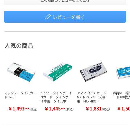
この商品のレビューを全て見る
レビューを書く
人気の商品
マックス タイムカー
nippo タイムボーイ
アマノ タイムカード
nippo 
ドER-S
Nカード タイムボー
MX・MRXシリーズ専
ード100枚
イ専用 タイムボ…
用 MX・MRX…
￥1,493～
￥1,445～
￥1,831
￥1,5
（税込）
（税込）
（税込）