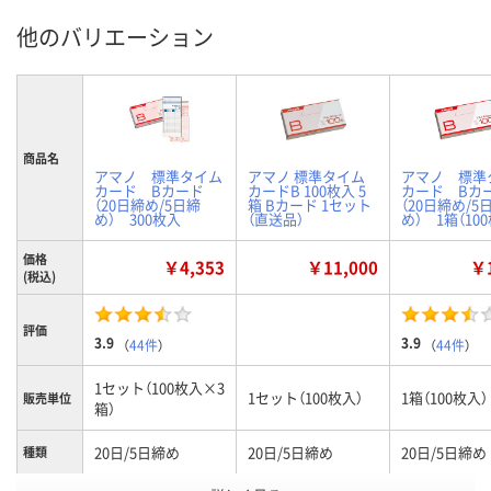
他のバリエーション
商品名
アマノ 標準タイム
アマノ 標準タイム
アマノ 標準
カード Bカード
カードB 100枚入 5
カード Bカ
（20日締め/5日締
箱 Bカード 1セット
（20日締め/5
め） 300枚入
（直送品）
め） 1箱（10
価格
￥4,353
￥11,000
￥1
(税込)
評価
3.9
3.9
（
44件
）
（
44件
）
1セット（100枚入×3
1セット（100枚入）
1箱（100枚入）
販売単位
箱）
20日/5日締め
20日/5日締め
20日/5日締め
種類