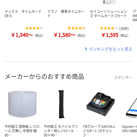
マックス タイムカード
アマノ 標準タイムカー
セイコーソリューション
ア
ER-S
ド
ズ タイムカード Zカード
M
M
(
35件
)
￥1,540～
￥1,580～
￥1,595
（税込）
（税込）
（税込）
ランキングをもっと見る
メーカーからのおすすめ商品
スポンサー
今村紙工 感熱紙 レジロ
今村紙工 モバイルプリ
TBグループ GACHAレ
Square 
ール 芯無し 中保存 幅
ンター用レジロール
ジ GRー1 （ガチャレ
SKU-088
80…
50×40…
ジ…