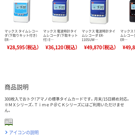
マックス タイムレコー
マックス 電波時計タイ
マックス 電波時計タイ
マックス
ダ（下取りキット付き）
ムレコーダ（下取キット
ムレコーダ ER-
ムレコーダ
ER-…
付） E…
110SUW…
ER…
¥28,595（税込）
¥36,120（税込）
¥49,870（税込）
¥49,
商品説明
300枚入でおトク！アマノの標準タイムカードです。月末/15日締め対応。
※ＭＸシリーズ、ＴｉｍｅＰ＠ＣＫシリーズにはご利用いただけませ
ん。
アイコンの説明