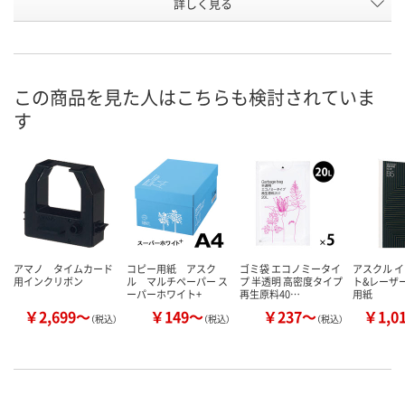
お申込番
詳しく見る
542241
U430733
677411
号
あり
あり
あり
在庫
8月8日（土）
8月25日（火）まで
8月8日（土）
お届け日
この商品を見た人はこちらも検討されていま
す
数量
数量
数量
カゴへ
カゴへ
カ
アマノ タイムカード
コピー用紙 アスク
ゴミ袋 エコノミータイ
アスクル 
用インクリボン
ル マルチペーパー ス
プ 半透明 高密度タイプ
ト&レーザ
ーパーホワイト+
再生原料40…
用紙
￥2,699～
￥149～
￥237～
￥1,0
（税込）
（税込）
（税込）