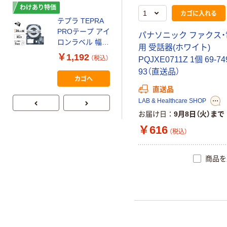
わけあり特価
新着
カゴに入れる
テプラ TEPRA
シャープ
PROテープ アイ
（SHARP）
パナソニック ファクス
ロンラベル 幅
ELM336VX 小型
用 受話器(ホワイト)
24mm 白ラベル
電卓 1個
￥1,192
￥1,298
（税込）
（税込）
PQJXE0711Z 1個 69-74
(黒文字) SF24K
93（直送品）
1個 キングジム
カゴへ
カゴへ
（わけあり品）
直送品
LAB & Healthcare SHOP
お届け日
9月8日（火）まで
￥616
（税込）
商品を