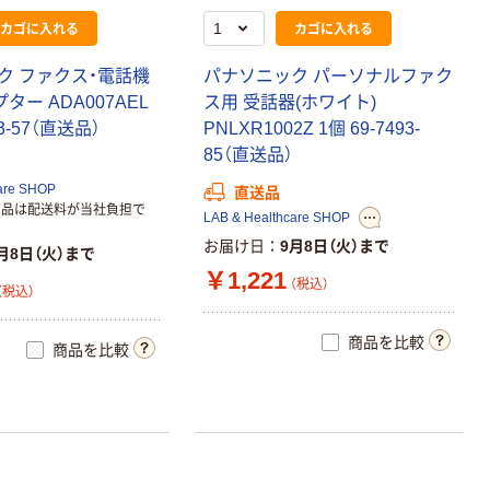
わけあり特価
カゴに入れる
カゴに入れる
テプラ TEPRA
PROテープ アイ
ク ファクス・電話機
パナソニック パーソナルファク
ロンラベル 幅
ター ADA007AEL
ス用 受話器(ホワイト)
24mm 白ラベル
￥1,192
（税込）
93-57（直送品）
PNLXR1002Z 1個 69-7493-
(黒文字) SF24K
85（直送品）
1個 キングジム
カゴへ
（わけあり品）
are SHOP
直送品
商品は配送料が当社負担で
LAB & Healthcare SHOP
お届け日
9月8日（火）まで
月8日（火）まで
￥1,221
（税込）
（税込）
商品を比較
商品を比較