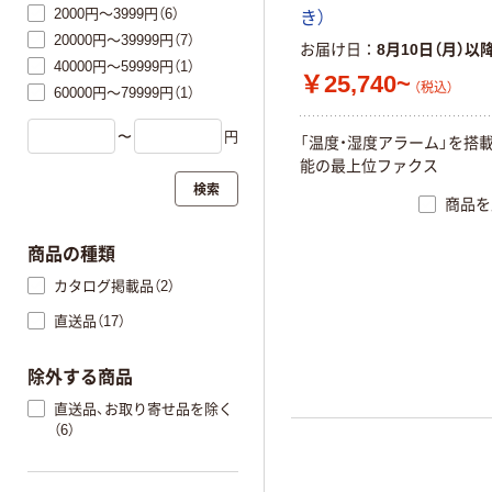
2000円～3999円（6）
き）
20000円～39999円（7）
お届け日
8月10日（月）以
40000円～59999円（1）
￥25,740~
（税込）
60000円～79999円（1）
〜
円
「温度・湿度アラーム」を搭
能の最上位ファクス
検索
商品を
商品の種類
カタログ掲載品（2）
直送品（17）
除外する商品
直送品、お取り寄せ品を除く
（6）