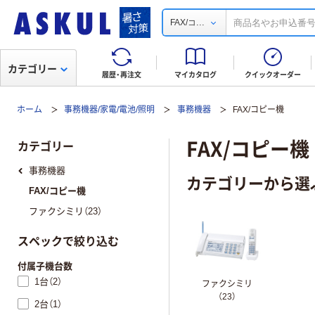
...
FAX/コ
カテゴリー
履歴・再注文
マイカタログ
クイックオーダー
ホーム
事務機器/家電/電池/照明
事務機器
FAX/コピー機
FAX/コピー機
カテゴリー
事務機器
カテゴリーから選
FAX/コピー機
ファクシミリ（23）
スペックで絞り込む
付属子機台数
1台（2）
ファクシミリ
（23）
2台（1）