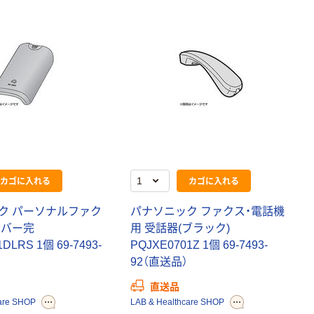
新着
シャープ
（SHARP）
ELS762KX 卓上
電卓 1個
￥3,400
（税込）
カゴへ
カゴに入れる
カゴに入れる
ク パーソナルファク
パナソニック ファクス・電話機
新着
カバー完
用 受話器(ブラック)
シャープ
DLRS 1個 69-7493-
PQJXE0701Z 1個 69-7493-
（SHARP）
92（直送品）
ELN742KX 卓上
電卓 1個
￥2,860
直送品
（税込）
are SHOP
LAB & Healthcare SHOP