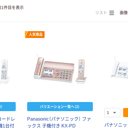
21件目を表示
リスト
画像
人気商品
）
バリエーション一覧へ（2）
コードレ
Panasonic（パナソニック） ファ
パナソニッ
機1台付
ックス 子機付き KX-PD