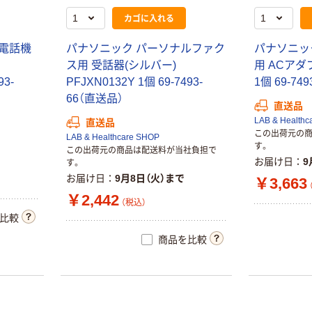
新着
カゴに入れる
シャープ
（SHARP）
・電話機
パナソニック パーソナルファク
パナソニッ
EL760RWX 小
ス用 受話器(シルバー)
用 ACアダプ
型電卓 1個
￥748
（税込）
93-
PFJXN0132Y 1個 69-7493-
1個 69-74
66（直送品）
直送品
カゴへ
LAB & Healthc
直送品
この出荷元の
LAB & Healthcare SHOP
す。
この出荷元の商品は配送料が当社負担で
お届け日
9
す。
お届け日
9月8日（火）まで
￥3,663
￥2,442
（税込）
比較
商品を比較