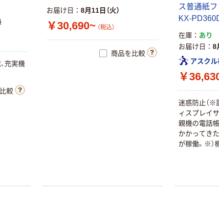
ス普通紙フ
お届け日
8月11日（火）
KX-PD360
降
￥30,690~
（税込）
在庫
あり
お届け日
8
商品を比較
アスクル
載、充実機
￥36,63
比較
迷惑防止（※
ィスプレイサ
親機の電話
かかってき
が稼働。※）
イプ