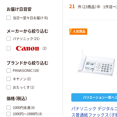
21
件（23商品）中
1件目〜
お届け日目安
当日〜翌々日お届け（6)
メーカーから絞り込む
人気商品
パナソニック（21）
（2）
ブランドから絞り込む
PANASONIC（19）
キヤノン（2）
おたっくす（1）
バリエーション一覧へ（2
価格（税込）
1000円未満（4）
パナソニック デジタル
1000円～1999円（4）
ス普通紙ファックス（子