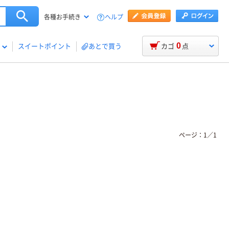
ヘルプ
各種お手続き
0
スイートポイント
あとで買う
カゴ
点
ページ：
1
／
1