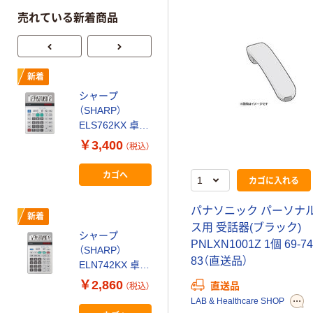
売れている新着商品
新着
新着
シャープ
シャープ
（SHARP）
（SHARP）
ELS762KX 卓上
EL771JX 小型電
電卓 1個
卓 1個
￥3,400
￥1,298
（税込）
（税込）
カゴへ
カゴへ
カゴに入れる
パナソニック パーソナ
新着
新着
ス用 受話器(ブラック)
シャープ
シャープ
PNLXN1001Z 1個 69-74
（SHARP）
（SHARP）
83（直送品）
ELN742KX 卓上
ELM722KX 小型
電卓 1個
電卓 1個
￥2,860
￥2,190
直送品
（税込）
（税込）
LAB & Healthcare SHOP