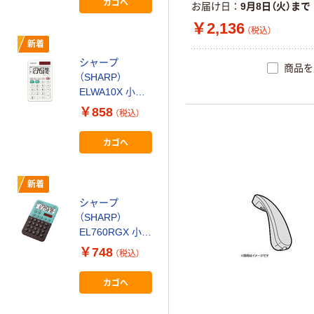
カゴへ
カゴへ
お届け日
9月8日（火）まで
￥2,136
（税込）
新着
新着
シャープ
Square（スクエ
商品を
（SHARP）
ア）ターミナル
ELWA10X 小型
専用 レシート
電卓 1個
ロール紙 1パッ
￥858
￥3,180
（税込）
（税込）
ク（20巻入）
カゴへ
カゴへ
新着
新着
シャープ
シャープ
（SHARP）
（SHARP）
EL760RGX 小型
EL760RPX 小型
電卓 1個
電卓 1個
￥748
￥748
（税込）
（税込）
カゴへ
カゴへ