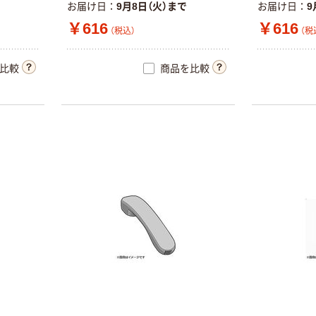
カゴへ
カゴへ
お届け日
9月8日（火）まで
お届け日
9
￥616
￥616
（税込）
（税
新着
新着
シャープ
シャープ
比較
商品を比較
（SHARP）
（SHARP）
ELM336HX 小型
EL760RAX 小型
電卓 1個
電卓 1個
￥1,298
￥748
（税込）
（税込）
カゴへ
カゴへ
新着
シャープ
（SHARP）
ELM336GX 小
型電卓 1個
￥1,298
（税込）
カゴへ