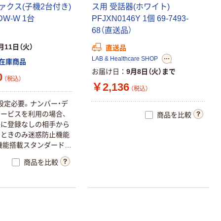
ァクス(子機2台付き)
ス用 受話器(ホワイト)
DW-W 1台
PFJXN0146Y 1個 69-7493-
68（直送品）
月11日（火）
直送品
LAB & Healthcare SHOP
在庫商品
お届け日
9月8日（火）まで
0
（税込）
￥2,136
（税込）
設定必要。ナンバー・デ
ービスを利用の場合、
商品を比較
帳に登録なしの相手から
たときのみ迷惑防止機能
機能搭載スタンダードタ
商品を比較