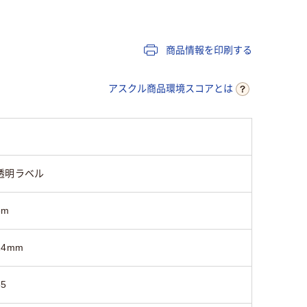
純正
純正
純正
商品情報を印刷する
8m
8m
8m
アスクル商品環境スコアとは
65
65
65
透明ラベル
8m
24mm
65