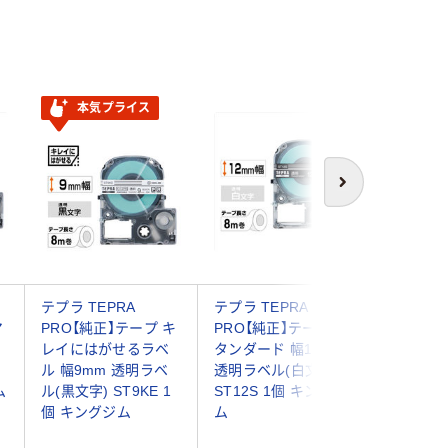
本気プライス
本気
次へ
テプラ TEPRA
テプラ TEPRA
テプラ T
マ
PRO【純正】テープ キ
PRO【純正】テープ ス
PRO【純
レイにはがせるラベ
タンダード 幅12mm
粘着 幅1
ル 幅9mm 透明ラベ
透明ラベル(白文字)
ベル(黒文
ム
ル(黒文字) ST9KE 1
ST12S 1個 キングジ
ST12KW
個 キングジム
ム
ジム