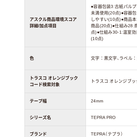
●容器包装3:古紙パルプ
未満使用(20点)●容器
アスクル商品環境スコア
しやすい(10点)●商品
詳細/加点項目
商品(20点)●仕組み2
点)●仕組み30-1:温
(10点)
色
文字：黒文字、ラベル
トラスコ オレンジブック
トラスコ オレンジブ
コード検索対象
テープ幅
24mm
シリーズ名
TEPRA PRO
ブランド
TEPRA（テプラ）