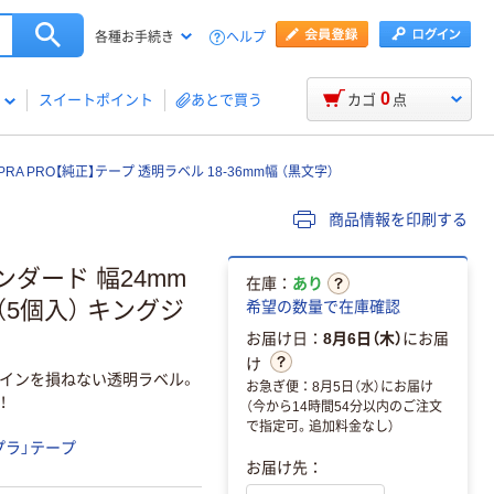
ヘルプ
各種お手続き
0
スイートポイント
あとで買う
カゴ
点
RA PRO【純正】テープ 透明ラベル 18-36mm幅 （黒文字）
商品情報を印刷する
ンダード 幅24mm
在庫：
あり
ト（5個入） キングジ
希望の数量で在庫確認
お届け日：
8月6日（木）
にお届
け
ザインを損ねない透明ラベル。
お急ぎ便：8月5日（水）にお届け
！
（今から14時間54分以内のご注文
で指定可。追加料金なし）
プラ」テープ
お届け先：