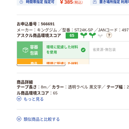
￥385
時間帯指定 指定可
置き場所指定 利用
（税込）
お申込番号：566691
メーカー：キングジム
／型番：ST24K-5P
／JANコード：4971
アスクル商品環境スコア
65
容器
環境に配慮した材料
省資源・無包装
を使用
包装
詳しく見る
商品
環境に配慮した材料
省資源・省エネ・節水
本体
を使用
独自の回収スキーム
アスクルで資源循環し
商品詳細
仕組
がある
ている
テープ長さ
8m
／
カラー
透明ラベル 黒文字
／
テープ幅
ル商品環境スコア
65
この商品の環境配慮ポイントです。詳しくはページ下部の商品
もっと見る
ア詳細／加点項目
」で確認できます。
類似商品と比較する