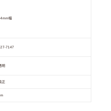
24mm幅
827-7147
透明
純正
8m