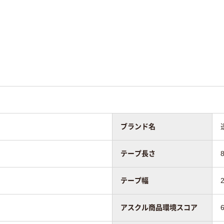
純正
純正
巻
8m
8m
65
65
ブランド名
テープ長さ
テープ幅
アスクル商品環境スコア