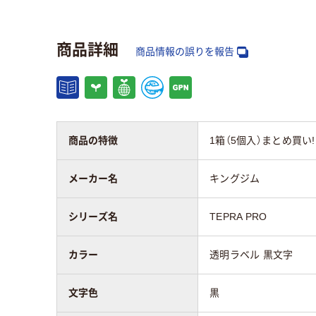
タイプ
純正
互換
商品詳細
商品情報の誤りを報告
テープ長さ
8m
8m
アスクル商品環境
65
スコア
商品の特徴
1箱（5個入）まとめ買い!
メーカー名
キングジム
シリーズ名
TEPRA PRO
カラー
透明ラベル 黒文字
文字色
黒