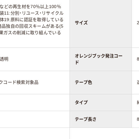
などの再生材を70％以上100％
包装11:分別・リユース・リサイクル
本体19:原料に認証を取得している
サイズ
8:商品独自の回収スキームがある(5
室効果ガスの削減に取り組んでいる
オレンジブック発注コー
：透明
ド
ックコード検索対象品
テープ色
タイプ
テープ長さ