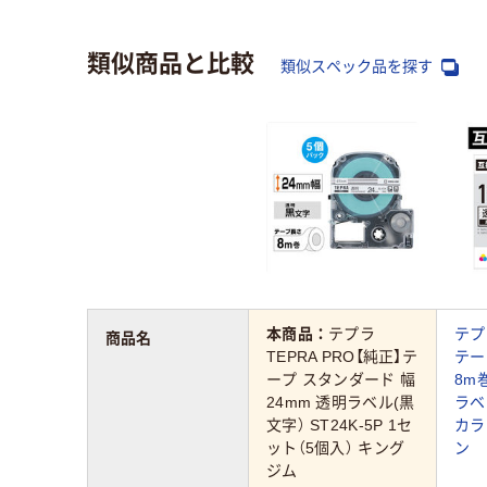
類似商品と比較
類似スペック品を探す
本商品：
テプラ
テプ
商品名
TEPRA PRO【純正】テ
テー
ープ スタンダード 幅
8m
24mm 透明ラベル(黒
ラベ
文字） ST24K-5P 1セ
カラ
ット（5個入） キング
ン
ジム