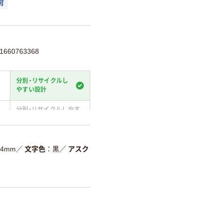
可
660763368
分別・リサイクルし
やすい設計
分別・リサイクルしやす
い設計
温室効果ガスなどの
削減
24mm
／
文字色
黒
／
アスク
詳細「
アスクル商品環境スコ