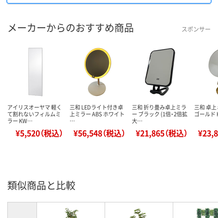
メーカーからのおすすめ商品
スポンサー
アイリスオーヤマ 軽く
三和 LEDライト付き卓
三和 折り畳み卓上ミラ
三和 卓上
て割れないフィルムミ
上ミラー ABS ホワイト
ー ブラック (1倍・2倍拡
ゴールド H
ラー KW…
…
大…
¥5,520（税込）
¥56,548（税込）
¥21,865（税込）
¥23,
類似商品と比較