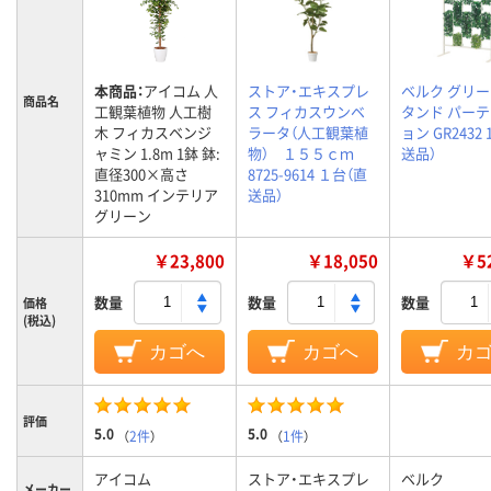
本商品：
アイコム 人
ストア・エキスプレ
ベルク グリ
商品名
工観葉植物 人工樹
ス フィカスウンベ
タンド パー
木 フィカスベンジ
ラータ（人工観葉植
ョン GR2432
ャミン 1.8m 1鉢 鉢:
物） １５５ｃｍ
送品）
直径300×高さ
8725-9614 １台（直
310mm インテリア
送品）
グリーン
￥23,800
￥18,050
￥52
数量
数量
数量
価格
(税込)
カゴへ
カゴへ
カ
評価
5.0
5.0
（
2件
）
（
1件
）
アイコム
ストア・エキスプレ
ベルク
メーカー