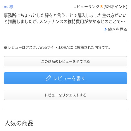
ma様
レビューランク
S
(524ポイント)
事務所にちょっとした緑をと言うことで購入しました生の方がいい
と推薦しましたが、メンテナンスの維持費用がかかるとのことでこ
ちらを購入ちょっと見にはわからない程度ですが質感もいい感じで
続きを見る
す掃除が大変そうですがねもう少し価格が低ければと思いますが組
み立て簡単ですし
※
レビューはアスクルWebサイト、LOHACOに投稿された内容です。
この商品のレビューを全て見る
レビューを書く
レビューをリクエストする
人気の商品