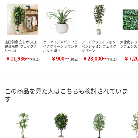
店研創意 立ち木（人工
ケーアイジャパン フェ
アートクリエイション
大徳商事 
観葉植物・フェイクグ
イクグリーン ラウンド
ベンジャミン フェイク
ンフェンス
リーン）
ポット 卓上
グリーン
￥11,936～
￥900～
￥28,000～
￥7,2
（税込）
（税込）
（税込）
この商品を見た人はこちらも検討されていま
す