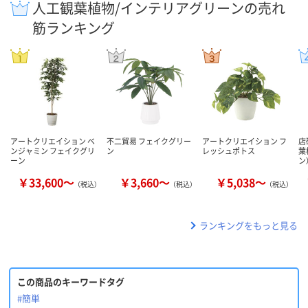
人工観葉植物/インテリアグリーンの売れ
筋ランキング
アートクリエイション ベ
不二貿易 フェイクグリー
アートクリエイション フ
店
ンジャミン フェイクグリ
ン
レッシュポトス
葉
ーン
ン
￥33,600～
￥3,660～
￥5,038～
（税込）
（税込）
（税込）
ランキングをもっと見る
この商品のキーワードタグ
#簡単