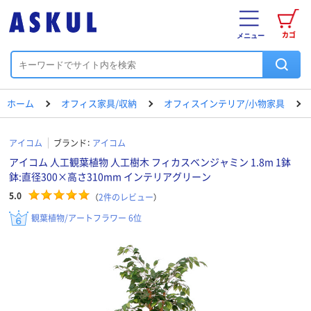
カゴ
メニュー
ホーム
オフィス家具/収納
オフィスインテリア/小物家具
アイコム
ブランド：
アイコム
アイコム 人工観葉植物 人工樹木 フィカスベンジャミン 1.8m 1鉢
鉢:直径300×高さ310mm インテリアグリーン
5.0
（
2
件のレビュー
）
観葉植物/アートフラワー 6位