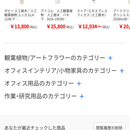
ポピー 人工樹木／人工
アイコム 人工観葉植
ストア・エキスプレス
アートクリ
観葉植物 ユッカ GLA-
物 人工樹木 パキ
フィカス （人工樹木）
ポリシャス1
1198 グ…
ラ AGA-1503N…
2028A180 
￥13,800
￥25,800
￥12,934～
￥20,
（税込）
（税込）
（税込）
観葉植物/アートフラワーのカテゴリー
オフィスインテリア/小物家具のカテゴリー
オフィス用品のカテゴリー
作業・研究用品のカテゴリー
あなたが最近チェックした商品
閲覧履歴の削除