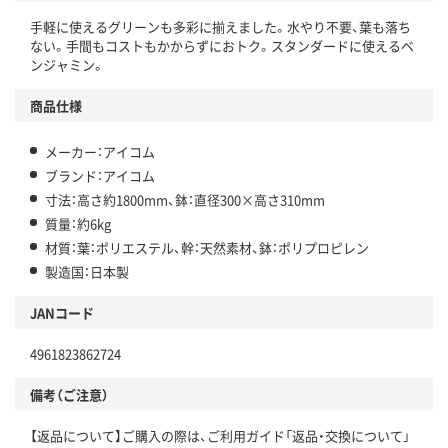
手軽に使えるグリーンも多彩に揃えました。水やり不要、葉も落ち
ない。手間もコストもかからずにおトク。スタンダードに使えるベ
ンジャミン。
商品仕様
メーカー：アイコム
ブランド：アイコム
寸法：高さ約1800mm、鉢：直径300×高さ310mm
質量：約6kg
材質：葉：ポリエステル、幹：天然素材、鉢：ポリプロピレン
製造国：日本製
JANコード
4961823862724
備考（ご注意）
【返品について】ご購入の際は、ご利用ガイド「返品・交換について」