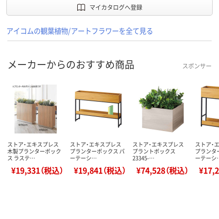
マイカタログへ登録
アイコムの観葉植物/アートフラワーを全て見る
メーカーからのおすすめ商品
スポンサー
ストア・エキスプレス
ストア・エキスプレス
ストア・エキスプレス
ストア・
木製プランターボック
プランターボックス パ
プラントボックス
プランタ
ス ラステ…
ーテーシ…
23345-…
ーテーシ
¥19,331（税込）
¥19,841（税込）
¥74,528（税込）
¥17,