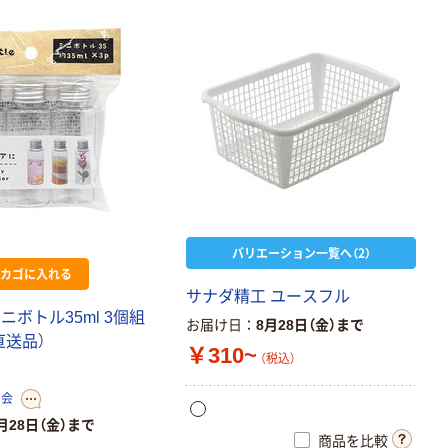
バリエーション一覧へ（2）
カゴに入れる
サナダ精工 ユースフル
ニボトル35ml 3個組
お届け日
8月28日（金）まで
（直送品）
￥310~
（税込）
商会
月28日（金）まで
商品を比較