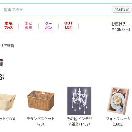
詳細設定
お届け先
〒135-0061
テリア雑貨
貨
ぶ
ト（933）
ラタンバスケット
その他 インテリ
フォトフレーム
（73）
ア雑貨（1482）
（1601）