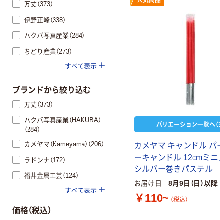
人気商品
万丈（373）
伊野正峰（338）
ハクバ写真産業（284）
ちどり産業（273）
すべて表示
ブランドから絞り込む
万丈（373）
ハクバ写真産業（HAKUBA）
バリエーション一覧へ（3
（284）
カメヤマ（Kameyama）（206）
カメヤマ キャンドル パ
ーキャンドル 12cmミ
ラドンナ（172）
シルバー巻きパステル
福井金属工芸（124）
お届け日
8月9日（日）以降
すべて表示
￥110~
（税込）
価格（税込）