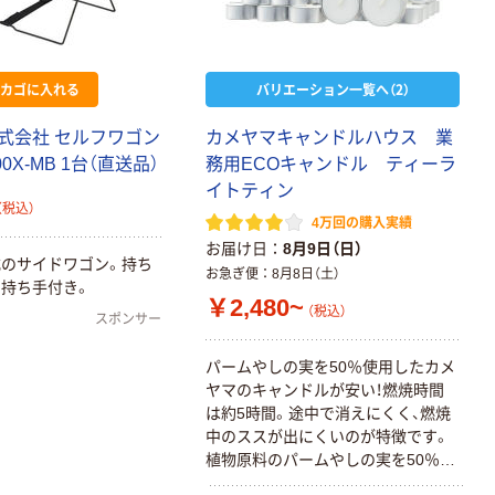
カゴに入れる
バリエーション一覧へ（2）
式会社 セルフワゴン
カメヤマキャンドルハウス 業
000X-MB 1台（直送品）
務用ECOキャンドル ティーラ
イトティン
（税込）
4万回の購入実績
お届け日
8月9日（日）
のサイドワゴン。持ち
お急ぎ便
8月8日（土）
持ち手付き。
￥2,480~
（税込）
スポンサー
パームやしの実を50％使用したカメ
ヤマのキャンドルが安い！燃焼時間
は約5時間。途中で消えにくく、燃焼
中のススが出にくいのが特徴です。
植物原料のパームやしの実を50％使
っているのでロウ特有の嫌な匂いが