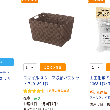
人気商品
人気商品
）
カゴに入れる
ーティ
スマイル スクエア収納バスケッ
山田化学 ミ
ニスリム
ト 740180 1個
1363 1個
1万回の購入実績
直送品
在庫
あり
アールグレイ
お届け日
8月9日（日）
お届け日
8
お急ぎ便
8月8日（土）