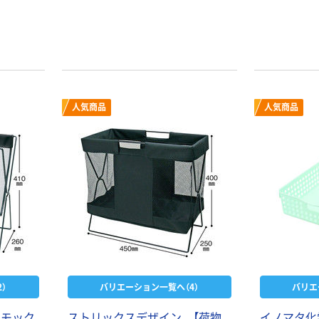
人気商品
人気商品
）
バリエーション一覧へ（4）
バリエ
ンモック
ストリックスデザイン 【荷物
イノマタ化