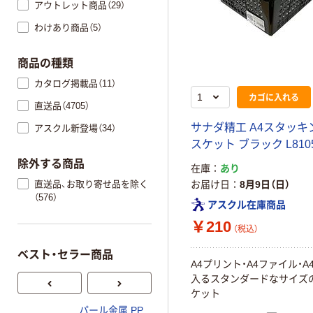
アウトレット商品（29）
わけあり商品（5）
商品の種類
カタログ掲載品（11）
カゴに入れる
直送品（4705）
サナダ精工 A4スタッキ
アスクル新登場（34）
スケット ブラック L8105
除外する商品
在庫
あり
直送品、お取り寄せ品を除く
お届け日
8月9日（日）
（576）
アスクル在庫商品
￥210
（税込）
ベスト・セラー商品
A4プリント・A4ファイル・A
入るスタンダードなサイズの
ケット
パール金属 PP
無印良品 重なる