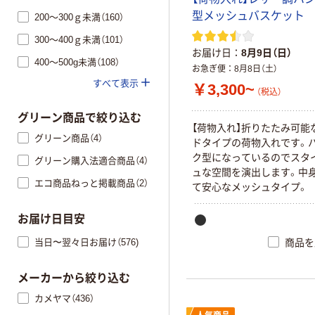
型メッシュバスケット
200～300ｇ未満（160）
300～400ｇ未満（101）
お届け日
8月9日（日）
400～500g未満（108）
お急ぎ便
8月8日（土）
すべて表示
￥3,300~
（税込）
グリーン商品で絞り込む
【荷物入れ】折りたたみ可能
グリーン商品（4）
ドタイプの荷物入れです。
ク型になっているのでスタ
グリーン購入法適合商品（4）
ュな空間を演出します。中
エコ商品ねっと掲載商品（2）
て安心なメッシュタイプ。
お届け日目安
当日〜翌々日お届け（576)
商品を
メーカーから絞り込む
カメヤマ（436）