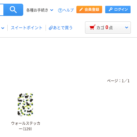
ヘルプ
各種お手続き
0
スイートポイント
あとで買う
カゴ
点
ページ：
1
／
1
ウォールステッカ
ー（129）