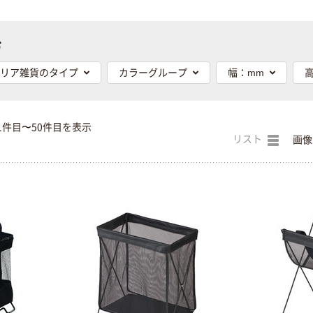
む
リア雑貨のタイプ
カラーグループ
幅：mm
1件目〜50件目を表示
リスト
画像