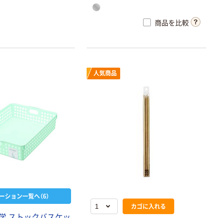
しません。ススが出にくいので、キャ
ンドルホルダーや燭台などを汚しま
商品を比較
せん。炎の位置が常に真ん中でキャ
ンドルホルダーに直接火があたらず
安全です。最初から最後まで炎のば
らつきが少ない。途中で消えないの
で最後まで使いきれて経済的です。
人気商品
ーション一覧へ（6）
カゴに入れる
学 ストックバスケッ