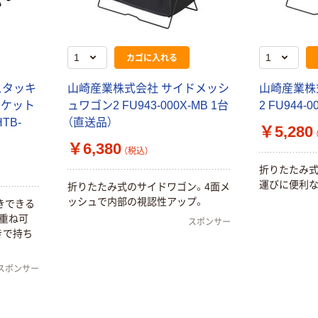
カゴに入れる
】スタッキ
山崎産業株式会社 サイドメッシ
山崎産業株
スケット
ュワゴン2 FU943-000X-MB 1台
2 FU944-
TB-
（直送品）
￥5,280
￥6,380
（税込）
折りたたみ式
運びに便利な
折りたたみ式のサイドワゴン。4面メ
ッシュで内部の視認性アップ。
きできる
重ね可
スポンサー
きで持ち
スポンサー