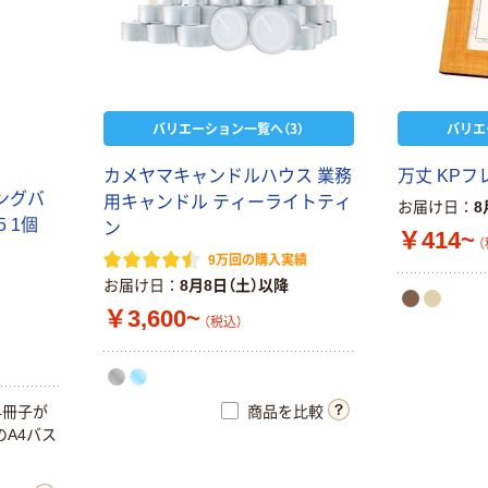
バリエーション一覧へ（3）
バリエ
カメヤマキャンドルハウス 業務
万丈 KPフ
ングバ
用キャンドル ティーライトティ
お届け日
8
 1個
ン
￥414~
（
9万回の購入実績
お届け日
8月8日（土）以降
￥3,600~
（税込）
商品を比較
4冊子が
A4バス
パール金属 PP