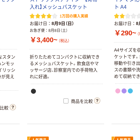
入れ】メッシュバスケット
ト A4
1万回の購入実績
お届け日
8月9日（日）
お届け日
8
お急ぎ便
8月8日（土）
￥290~
（
￥3,400~
（税込）
A4サイズを
ケットです。
なスタン
折りたためてコンパクトに収納でき
移動や引き出
ハンモッ
るメッシュバスケット。飲食店やマ
スの書類や
イリッシ
ッサージ店、診察室内での手荷物入
めて収納でき
身が見え
れに好適。
商品を比較
比較