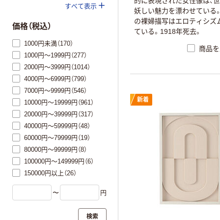
的に表現された女性像は、
すべて表示
妖しい魅力を漂わせている
の裸婦描写はエロティシズ
価格（税込）
ている。1918年死去。
1000円未満（170）
商品を
1000円～1999円（277）
2000円～3999円（1014）
4000円～6999円（799）
7000円～9999円（546）
新着
10000円～19999円（961）
20000円～39999円（317）
40000円～59999円（48）
60000円～79999円（19）
80000円～99999円（8）
100000円～149999円（6）
150000円以上（26）
〜
円
検索