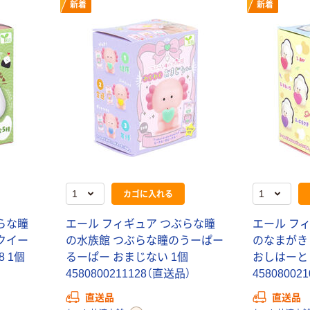
YAMAZEN（山
ICHIBA シーム
新着
新着
善） Aスタイルハ
ポールハンガー
ンガー 木製ハン
幅320×奥行
ガー5本付
320×高さ
￥7,110~
￥5,980~
1695mm H-
（税込）
（税込）
3395
サントミ パワフ
ケーアイジャパ
ルハンガー 耐荷
ン 人工観葉植物
重70kg
フェイクグリー
ン 造花 光触媒
￥8,880~
￥1,980~
（税込）
（税込）
チャーム （観葉
カゴに入れる
植物）スパティ
フィラム
らな瞳
エール フィギュア つぶらな瞳
エール フ
￥1,572~
クイー
の水族館 つぶらな瞳のうーぱー
のなまがき
（税込）
8 1個
るーぱー おまじない 1個
おしはーと 
4580800211128（直送品）
45808002
ファミリー・ラ
直送品
直送品
イフ 光触媒 イ