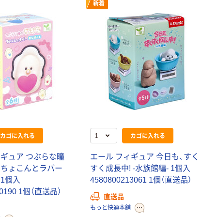
新着
人気商品
クリエイトアル
ファ 宇宙空間の
座り心地 カバー
付2層GELクッ
￥1,810~
ション 4582228
（税込）
214187
シンコハンガー
セットスリムハ
ンガークリップ
付き 3本組
￥935
（税込）
4973228053881
1セット
カゴに入れる
カゴに入れる
カゴへ
ィギュア つぶらな瞳
エール フィギュア 今日も、すく
静岡木工 神棚の
 ちょこんとラバー
すく成長中! -水族館編- 1個入
里 省スペースで
1個入
4580800213061 1個（直送品）
簡単にお祀りで
10190 1個（直送品）
きる本格最小神
直送品
￥12,274
棚セット 幅
もっと快適本舗
（税込）
420×奥行155×