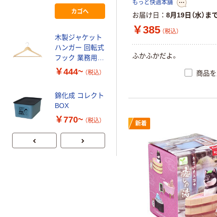
整理かご 長方形
もっと快適本舗
高さ350ｍｍ
カゴへ
良品計画
￥490~
お届け日
8月19日（水）ま
（税込）
4993896906289
￥385
1台（直送品）
（税込）
木製ジャケット
GREENLIFE（グ
ハンガー 回転式
リーンライ
ふかふかだよ。
フック 業務用
フ） 58シリー
伊藤忠リーテイ
ズ GL スチー
￥444~
￥6,050~
商品を
（税込）
ルリンク
ルポスト（カム
（税込）
ロック錠）
錦化成 コレクト
BОX
￥770~
（税込）
新着