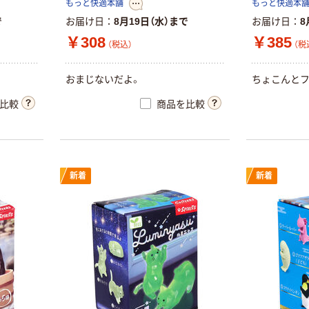
もっと快適本舗
もっと快適本
ンテリアグリー
ン
で
お届け日
8月19日（水）まで
お届け日
8
￥9,520~
￥308
￥385
（税込）
（税込）
（税
アズワン レザー
おまじないだよ。
ちょこんとフ
座布団 無地
AAU0003 小
比較
商品を比較
￥3,960~
（税込）
新着
新着