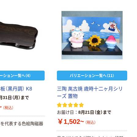
ーション一覧へ（4）
バリエーション一覧へ（11）
板（黒丹調） K8
三陶 萬古焼 歳時十二ヶ月シリ
ーズ 置物
月31日（月）まで
~
（税込）
お届け日
8月21日（金）まで
￥1,502~
（税込）
本を代表する色絵陶磁器