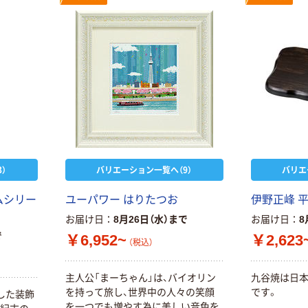
）
バリエーション一覧へ（9）
バリエ
ムシリー
ユーパワー はりたつお
伊野正峰 平
お届け日
8月26日（水）まで
お届け日
8
で
￥6,952~
￥2,623
（税込）
主人公「まーちゃん」は、バイオリン
九谷焼は日
を持って旅し、世界中の人々の笑顔
です。
した装飾
を一つでも増やす為に美しい音色を