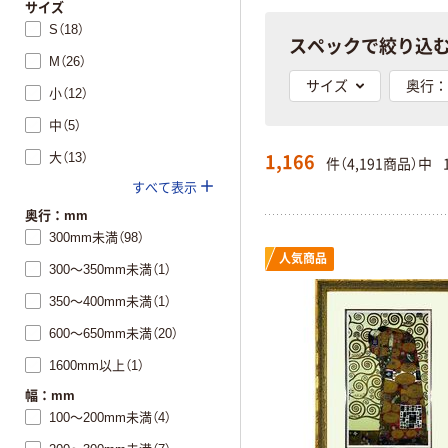
サイズ
S（18）
スペックで絞り込
M（26）
サイズ
奥行：
小（12）
中（5）
1,166
大（13）
件（4,191商品）中
すべて表示
奥行：mm
300mm未満（98）
人気商品
300～350mm未満（1）
350～400mm未満（1）
600～650mm未満（20）
1600mm以上（1）
幅：mm
100～200mm未満（4）