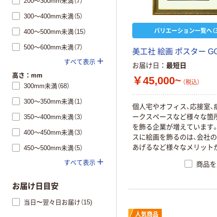
200～300mm未満（7）
300～400mm未満（5）
バリエーション一覧へ（3
400～500mm未満（15）
500～600mm未満（7）
美工社 絵画 ポスター G
すべて表示
お届け日
最短日
高さ：mm
￥45,000~
（税込）
300mm未満（68）
300～350mm未満（1）
個人宅やオフィス、応接室、
ークスペースなど様々な箇
350～400mm未満（3）
を飾る企業が増えています
400～450mm未満（3）
スに絵画を飾るのは、会社
あげるなど様々なメリット
450～500mm未満（5）
す
すべて表示
商品を
お届け日目安
当日〜翌々日お届け（15)
人気商品