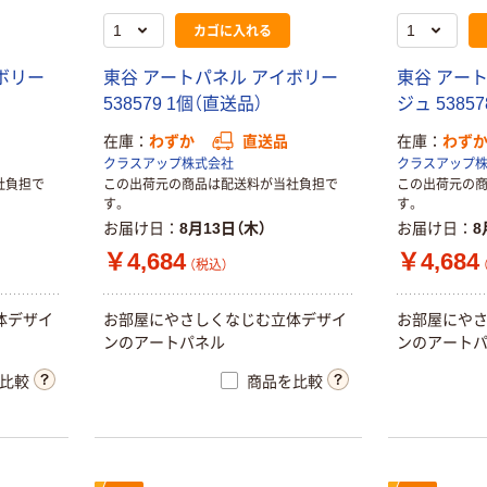
カゴに入れる
ボリー
東谷 アートパネル アイボリー
東谷 アー
538579 1個（直送品）
ジュ 5385
在庫
わずか
直送品
在庫
わず
クラスアップ株式会社
クラスアップ
社負担で
この出荷元の商品は配送料が当社負担で
この出荷元の
す。
す。
お届け日
8月13日（木）
お届け日
8
￥4,684
￥4,684
（税込）
体デザイ
お部屋にやさしくなじむ立体デザイ
お部屋にや
ンのアートパネル
ンのアート
比較
商品を比較