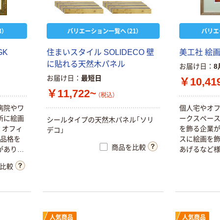
）
バリエーション一覧へ（21）
バリエ
GK
住まいスタイル SOLIDECO 壁
美工社 絵画 
に貼れる天然木パネル
お届け日
8
お届け日
最短日
￥10,41
￥11,722~
（税込）
病院やワ
個人宅やオフ
所に絵画
ークスペー
シールタイプの天然木パネル「ソリ
。オフィ
を飾る企業が
デコ」
の品格を
スに絵画を飾
商品を比較
がありま
あげるなど
す
比較
人気商品
人気商品