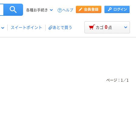
ヘルプ
各種お手続き
0
スイートポイント
あとで買う
カゴ
点
ページ：
1
／
1