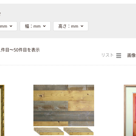
む
mm
幅：mm
高さ：mm
1件目〜50件目を表示
リスト
画像