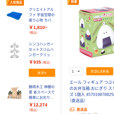
シンプルコート
新着
人気商品
ハンガー Mad-
クリエイトアル
PL03 ハンガー
ファ 宇宙空間の
ラック 家具
￥4,580~
座り心地 カバー
（税込）
付2層GELクッ
￥1,810~
ション 4582228
（税込）
アイリスオーヤ
214187
マ パイプハンガ
シンコハンガー
ーラック ダブル
セットスリムハ
ブラック 幅810-
￥4,780
ンガークリップ
（税込）
1265×高さ895-
付き 3本組
￥935
1500mm PI-
（税込）
カゴへ
4973228053881
E280S 1台
1セット
カゴに入れる
カゴへ
無印良品 重なる
エール フィギュア つぶ
ラタン
静岡木工 神棚の
のお弁当箱 おにぎり ス
￥990~
里 省スペースで
（税込）
ズ 1個入 457019878825
簡単にお祀りで
（直送品）
きる本格最小神
無印良品 シーグ
￥12,274
棚セット 幅
ラス 網代編み
直送品
（税込）
420×奥行155×