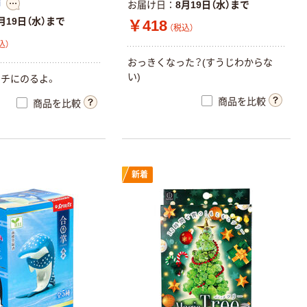
舗
お届け日
8月19日（水）まで
高さ350ｍｍ
カゴへ
月19日（水）まで
￥418
4993896906289
（税込）
1台（直送品）
込）
木製ジャケット
おっきくなった？(すうじわからな
ハンガー 回転式
い)
チにのるよ。
フック 業務用
伊藤忠リーテイ
￥444~
商品を比較
商品を比較
（税込）
ルリンク
錦化成 コレクト
BОX
￥770~
（税込）
新着