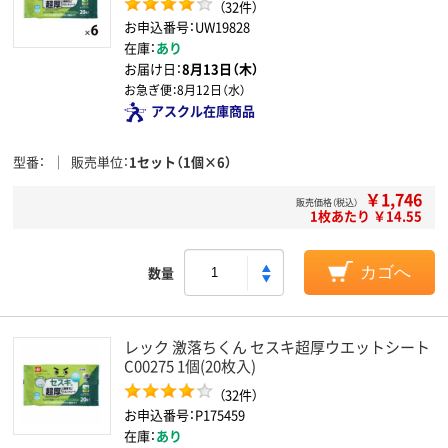
（32件）
お申込番号：UW19828
在庫：
あり
お届け日：
8月13日（木）
お急ぎ便：
8月12日（水）
アスクル在庫商品
型番
販売単位
1セット（1個×6）
￥1,746
販売価格（税込）
1枚あたり ￥14.55
数量
カゴへ
レック 激落ちくん セスキ超厚ウエットシート
C00275 1個(20枚入)
（32件）
お申込番号：P175459
在庫：
あり