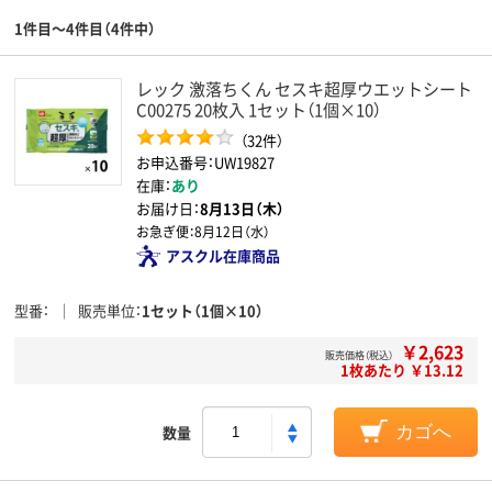
1件目～4件目（4件中）
レック 激落ちくん セスキ超厚ウエットシート
C00275 20枚入 1セット（1個×10）
（32件）
お申込番号：UW19827
在庫：
あり
お届け日：
8月13日（木）
お急ぎ便：
8月12日（水）
アスクル在庫商品
型番
販売単位
1セット（1個×10）
￥2,623
販売価格（税込）
1枚あたり ￥13.12
数量
カゴへ