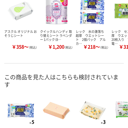
アスクル オリジナル お
クイックルハンディ 取
レック 水の激落ち
レック セ
そうじシート
り替えシート ラベンダ
超厚 ウエットシー
厚 ウエ
ー 1パック（8…
ト 2個パック アル
20枚入り
カ…
電…
￥358～
￥1,200
￥218～
￥3
（税込）
（税込）
（税込）
この商品を見た人はこちらも検討されていま
す