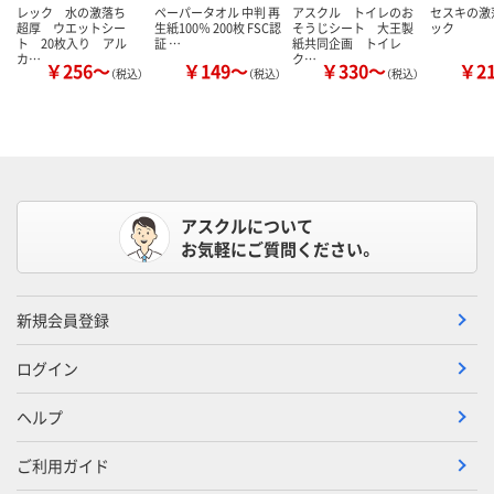
レック 水の激落ち
ペーパータオル 中判 再
アスクル トイレのお
セスキの激
超厚 ウエットシー
生紙100％ 200枚 FSC認
そうじシート 大王製
ック
ト 20枚入り アル
証 …
紙共同企画 トイレ
カ…
ク…
￥256～
￥149～
￥330～
￥2
（税込）
（税込）
（税込）
アスクルについて
お気軽にご質問ください。
新規会員登録
ログイン
ヘルプ
ご利用ガイド