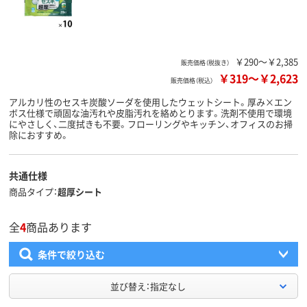
￥290～￥2,385
販売価格（税抜き）
￥319
～
￥2,623
販売価格（税込）
アルカリ性のセスキ炭酸ソーダを使用したウェットシート。厚み×エン
ボス仕様で頑固な油汚れや皮脂汚れを絡めとります。洗剤不使用で環境
にやさしく、二度拭きも不要。フローリングやキッチン、オフィスのお掃
除におすすめ。
共通仕様
商品タイプ
超厚シート
全
4
商品あります
条件で絞り込む
並び替え：指定なし