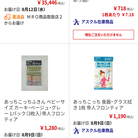
￥35,446
（税込）
￥718
お届け日：
8月12日（水）
（税込）
1枚あたり ￥7.18
直送品
ＭＲＯ商品取扱店２
アスクル在庫商品
からお届け
現在ご注文いただけません
あっちこっちふきん ベビーサ
あっちこっち 食器・グラス拭
イズ カーキ・ベージュ・グレ
き 1枚 帝人フロンティア
ー 1パック（3枚入）帝人フロン
￥1,190
（税込）
ティア
お届け日：
8月9日（日）
￥1,280
（税込）
アスクル在庫商品
お届け日：
8月9日（日）