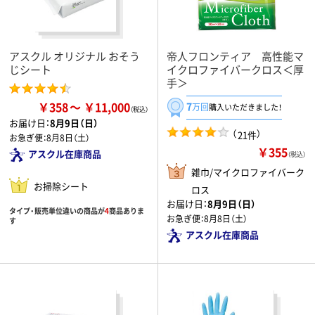
アスクル オリジナル おそう
帝人フロンティア 高性能マ
じシート
イクロファイバークロス＜厚
手＞
￥358
￥11,000
7
万回
購入いただきました！
お届け日：
8月9日（日）
（
）
21件
お急ぎ便：
8月8日（土）
￥355
アスクル在庫商品
（税込）
雑巾/マイクロファイバーク
お掃除シート
ロス
お届け日：
8月9日（日）
タイプ・販売単位違いの商品が
4
商品ありま
お急ぎ便：
8月8日（土）
す
アスクル在庫商品