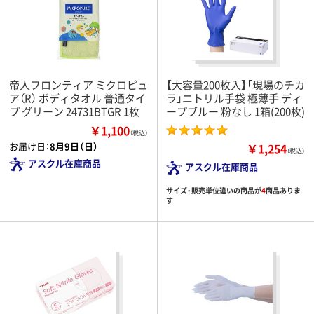
帝人フロンティア ミクロピュ
【大容量200枚入】「現場のチカ
ア（R） ボディタオル 普通タイ
ラ」ニトリル手袋 極薄手 ディ
プ グリーン 24731BTGR 1枚
ープブルー 粉なし 1箱(200枚)
￥1,100
（税込）
お届け日：
8月9日（日）
￥1,254
（税込）
アスクル在庫商品
アスクル在庫商品
サイズ・販売単位違いの商品が
4
商品ありま
す