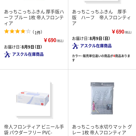
あっちこっちふきん 厚手版ハ
あっちこっちふきん 厚手
ーフ ブルー 1枚 帝人フロンテ
版 ハーフ 帝人フロンティ
ィア
ア
￥690
（
）
1件
（税込）
お届け日：
8月9日（日）
￥690
（税込）
アスクル在庫商品
お届け日：
8月9日（日）
アスクル在庫商品
カラー・販売単位違いの商品が
4
商品ありま
す
帝人フロンティア ビニール手
あっちこっち水切りマット グ
袋 パウダーフリー PVC-
レー 1枚 帝人フロンティア