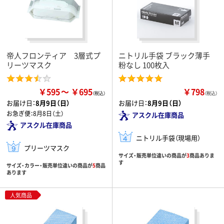
帝人フロンティア 3層式プ
ニトリル手袋 ブラック薄手
リーツマスク
粉なし 100枚入
￥595
￥695
￥798
（税込）
お届け日：
8月9日（日）
お届け日：
8月9日（日）
お急ぎ便：
8月8日（土）
アスクル在庫商品
アスクル在庫商品
ニトリル手袋（現場用）
プリーツマスク
サイズ・販売単位違いの商品が
3
商品ありま
す
サイズ・カラー・販売単位違いの商品が
5
商品
あります
人気商品