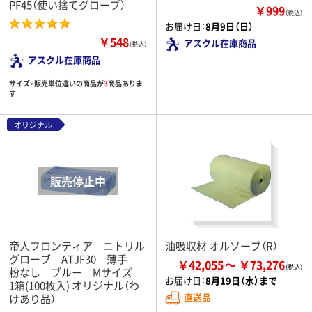
PF45（使い捨てグローブ）
￥999
（税込）
お届け日：
8月9日（日）
￥548
アスクル在庫商品
（税込）
アスクル在庫商品
サイズ・販売単位違いの商品が
3
商品ありま
す
オリジナル
帝人フロンティア ニトリル
油吸収材 オルソーブ（R）
グローブ ATJF30 薄手
￥42,055
￥73,276
粉なし ブルー Mサイズ
お届け日：
8月19日（水）まで
1箱(100枚入) オリジナル（わ
直送品
けあり品）