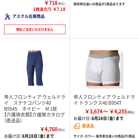
￥718
販売単位違いの商品が
2
商品あります
（税込）
1枚あたり ￥7.18
アスクル在庫商品
現在ご注文いただけません
帝人フロンティア ウェルドラ
帝人フロンティア ウェルドラ
イ ステテコパンツ40
イ トランクス40 B954T
B954S ネイビー M 1枚
￥3,674
￥4,255
【介護用衣類】介援隊カタログ
お届け日：
8月28日（金）まで
（直送品）
直送品
￥4,760
（税込）
お届け日：
8月28日（金）まで
サイズ・カラー・販売単位違いの商品が
9
商品