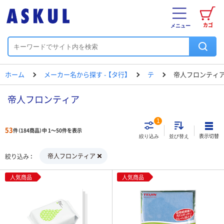
カゴ
メニュー
ホーム
メーカー名から探す - 【タ行】
テ
帝人フロンティ
帝人フロンティア
1
53
件（184商品）中 1～50件を表示
表示切替
絞り込み
並び替え
帝人フロンティア
絞り込み
人気商品
人気商品