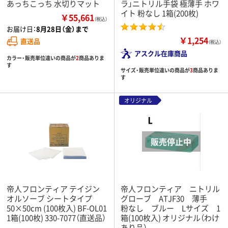
あっちこっち 水切りマット
ラ」ニトリル手袋 極薄手 ホワ
イト 粉なし 1箱(200枚)
￥55,661
（税込）
お届け日：
8月28日（金）まで
￥1,254
直送品
（税込）
アスクル在庫商品
カラー・販売単位違いの商品が
2
商品ありま
す
サイズ・販売単位違いの商品が
3
商品ありま
す
オリジナル
帝人フロンティア テイジン
帝人フロンティア ニトリル
オルソーブ シートタイプ
グローブ ATJF30 薄手
50×50cm (100枚入) BF-OL01
粉なし ブルー Lサイズ 1
1箱(100枚) 330-7077（直送品）
箱(100枚入) オリジナル（わけ
あり品）