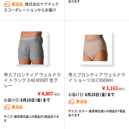
あります
直送品
株式会社ケアマック
スコーポレーションからお届け
帝人フロンティア ウェルドラ
帝人フロンティア ウェルドラ
イ トランクス40 B958T 杢グ
イ ショーツ10 C950WH
レー
￥3,163
（税込）
￥4,807
お届け日：
8月28日（金）まで
（税込）
お届け日：
8月28日（金）まで
直送品
直送品
サイズ・カラー・販売単位違いの商品が
7
商品
あります
サイズ・販売単位違いの商品が
2
商品ありま
す