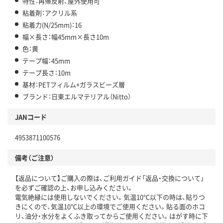
特性：再帰反射、屋外使用可
粘着剤：アクリル系
粘着力(N/25mm)：16
幅×長さ：幅45mm×長さ10m
色：黄
テープ幅：45mm
テープ長さ：10m
基材：PETフィルム+ガラスビーズ層
ブランド：日東エルマテリアル（Nitto）
JANコード
4953871100576
備考（ご注意）
【返品について】ご購入の際は、ご利用ガイド「返品・交換について」
を必ずご確認の上、お申し込みください。
電気絶縁には使用しないでください。気温10℃以下の時は、貼りつ
きにくので、気温10℃以上の環境でご使用ください。貼る面のホコ
リ、油分・水分をよくふき取ってからご使用ください。はがす時に下