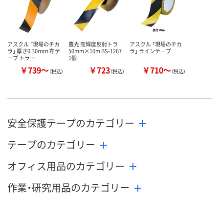
数量
数量
数量
カゴへ
カゴへ
カ
アスクル 「現場のチカ
豊光 高輝度反射トラ
アスクル 「現場のチカ
ラ」 厚さ0.30ｍｍ 布テ
50mm×10m BS-1267
ラ」 ラインテープ
ープ トラ…
1個
￥739～
￥723
￥710～
（税込）
（税込）
（税込）
安全保護テープのカテゴリー
テープのカテゴリー
オフィス用品のカテゴリー
作業・研究用品のカテゴリー