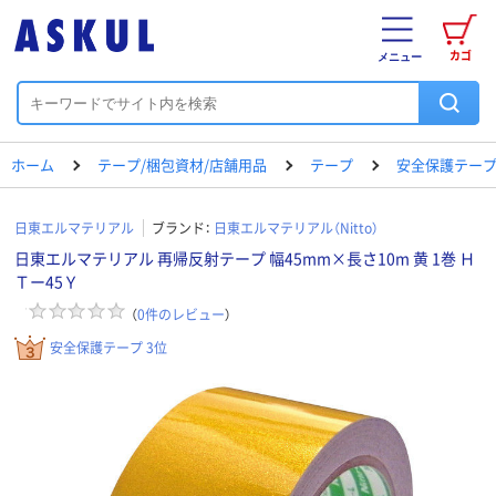
カゴ
メニュー
ホーム
テープ/梱包資材/店舗用品
テープ
安全保護テー
日東エルマテリアル
ブランド：
日東エルマテリアル（Nitto）
日東エルマテリアル 再帰反射テープ 幅45mm×長さ10m 黄 1巻 Ｈ
Ｔー45Ｙ
（
0
件のレビュー
）
安全保護テープ 3位