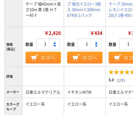
テープ 幅45mm×長
プ 蛍光イエロー3枚
テープ 20mm
さ10m 黄 1巻 ＨＴ
入 30mm×300mm
レモンイエロー
ー45Ｙ
87456 1パック
20LY 1巻 495-
￥2,420
￥434
￥1
数量
数量
数量
価格
(税込)
カゴへ
カゴへ
カ
評価
5.0
（
1件
）
日東エルマテリアル
イチネンMTM
日東エルマテ
メーカー
イエロー系
イエロー系
イエロー系
カラーグ
ループ
45mm
テープ幅
テープ長