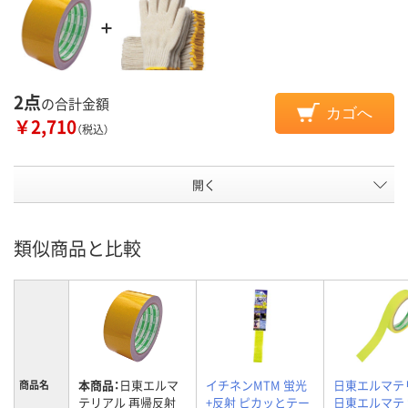
2点
の合計金額
カゴへ
￥2,710
（税込）
開く
類似商品と比較
本商品：
日東エルマ
イチネンMTM 蛍光
日東エルマテ
商品名
テリアル 再帰反射
+反射 ピカッとテー
日東エルマテ