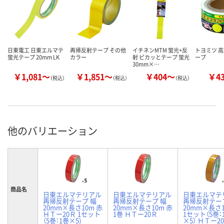
日東電工 日東エルマテ
再帰反射テープ その他
イチネンMTM 蛍光+反
トヨミツ 
蛍光テープ 20mm LK
カラー
射 ピカッとテープ 蛍光
ープ
30mm×…
￥1,081～
￥1,851～
￥404～
￥4
（税込）
（税込）
（税込）
他のバリエーション
商品名
日東エルマテリアル
日東エルマテリアル
日東エルマテ
再帰反射テープ 幅
再帰反射テープ 幅
再帰反射テー
20mm×長さ10m 赤
20mm×長さ10m 赤
20mm×長さ1
ＨＴー20Ｒ 1セット
1巻 ＨＴー20Ｒ
1セット（5巻：
（5巻：1巻×5)
×5） ＨＴー2