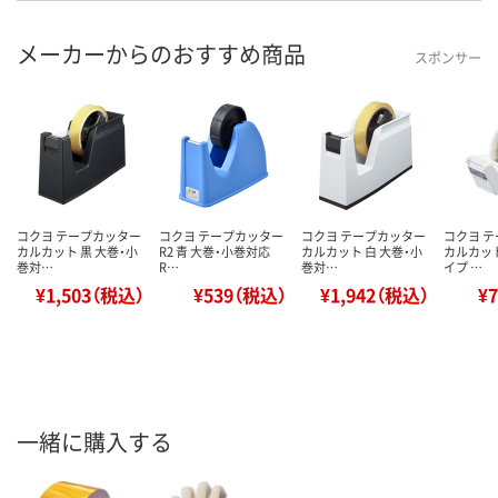
メーカーからのおすすめ商品
スポンサー
コクヨ テープカッター
コクヨ テープカッター
コクヨ テープカッター
コクヨ 
カルカット 黒 大巻・小
R2 青 大巻・小巻対応
カルカット 白 大巻・小
カルカッ
巻対…
R…
巻対…
イプ …
¥1,503（税込）
¥539（税込）
¥1,942（税込）
¥
一緒に購入する