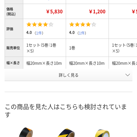
価格
￥5,830
￥1,200
￥5
(税込)
評価
4.0
4.0
（
1件
）
（
1件
）
1セット（5巻：1巻
1セット（5巻：
1巻
販売単位
×5）
×5）
幅20mm×長さ10m
幅20mm×長さ10m
幅20mm×長
幅×長さ
詳しく見る
赤
赤
黄
カラー
お申込番
2367159
5895851
2367140
号
1点
5点
あり
在庫
この商品を見た人はこちらも検討されていま
す
8月7日（金）
8月7日（金）
8月7日（金）
お届け日