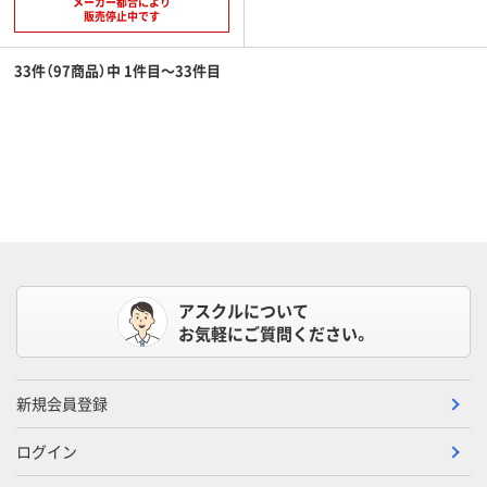
メーカー都合により
販売停止中です
33件（97商品）中 1件目～33件目
アスクルについて
お気軽にご質問ください。
新規会員登録
ログイン