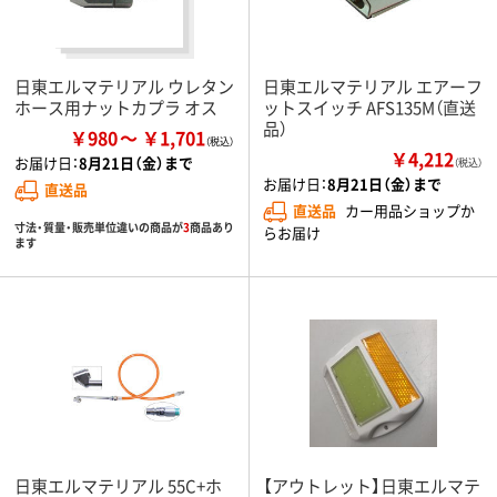
日東エルマテリアル ウレタン
日東エルマテリアル エアーフ
ホース用ナットカプラ オス
ットスイッチ AFS135M（直送
品）
￥980
￥1,701
￥4,212
お届け日：
8月21日（金）まで
（税込）
お届け日：
8月21日（金）まで
直送品
直送品
カー用品ショップか
寸法・質量・販売単位違いの商品が
3
商品あり
らお届け
ます
日東エルマテリアル 55C+ホ
【アウトレット】日東エルマテ