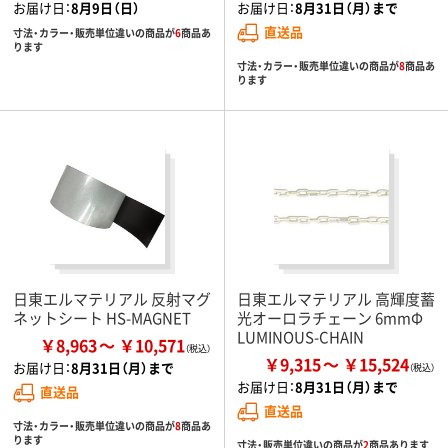
お届け日：
8月9日（日）
お届け日：
8月31日（月）まで
直送品
寸法・カラー・販売単位違いの商品が
6
商品あ
ります
寸法・カラー・販売単位違いの商品が
8
商品あ
ります
日東エルマテリアル 反射マグ
日東エルマテリアル 高輝度蓄
ネットシート HS-MAGNET
光オーロラチェーン 6mmΦ
LUMINOUS-CHAIN
￥8,963
￥10,571
￥9,315
￥15,524
お届け日：
8月31日（月）まで
お届け日：
8月31日（月）まで
直送品
直送品
寸法・カラー・販売単位違いの商品が
8
商品あ
ります
寸法・販売単位違いの商品が
2
商品あります