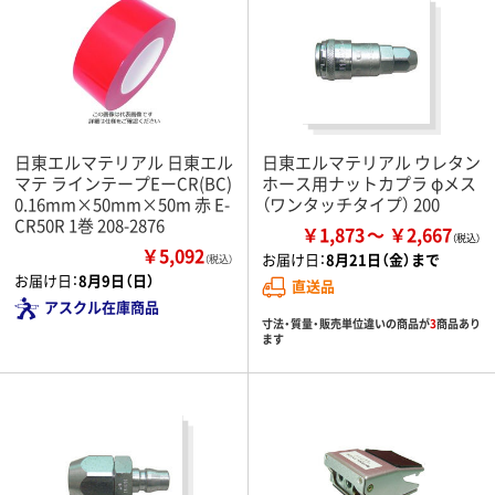
日東エルマテリアル 日東エル
日東エルマテリアル ウレタン
マテ ラインテープEーCR(BC)
ホース用ナットカプラ φメス
0.16mm×50mm×50m 赤 E-
（ワンタッチタイプ） 200
CR50R 1巻 208-2876
￥1,873
￥2,667
￥5,092
お届け日：
8月21日（金）まで
（税込）
お届け日：
8月9日（日）
直送品
アスクル在庫商品
寸法・質量・販売単位違いの商品が
3
商品あり
ます