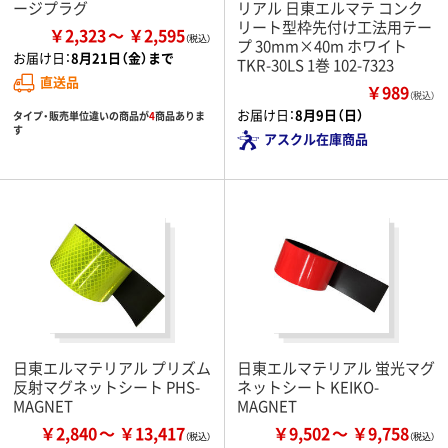
ージプラグ
リアル 日東エルマテ コンク
リート型枠先付け工法用テー
￥2,323
￥2,595
プ 30mm×40m ホワイト
お届け日：
8月21日（金）まで
TKR-30LS 1巻 102-7323
直送品
￥989
（税込）
お届け日：
8月9日（日）
タイプ・販売単位違いの商品が
4
商品ありま
す
アスクル在庫商品
日東エルマテリアル プリズム
日東エルマテリアル 蛍光マグ
反射マグネットシート PHS-
ネットシート KEIKO-
MAGNET
MAGNET
￥2,840
￥13,417
￥9,502
￥9,758