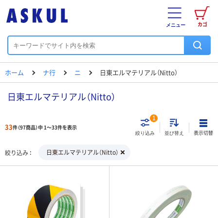
カゴ
メニュー
ホーム
ナ行
ニ
日東エルマテリアル（Nitto）
日東エルマテリアル（Nitto）
1
33
件（97商品）中 1～33件を表示
表示切替
絞り込み
並び替え
日東エルマテリアル（Nitto）
絞り込み