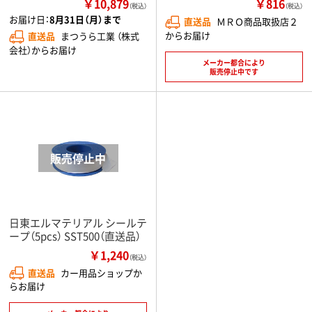
￥10,879
￥816
（税込）
（税込）
お届け日：
8月31日（月）まで
直送品
ＭＲＯ商品取扱店２
からお届け
直送品
まつうら工業 （株式
会社）からお届け
メーカー都合により
販売停止中です
日東エルマテリアル シールテ
ープ（5pcs） SST500（直送品）
￥1,240
（税込）
直送品
カー用品ショップか
らお届け