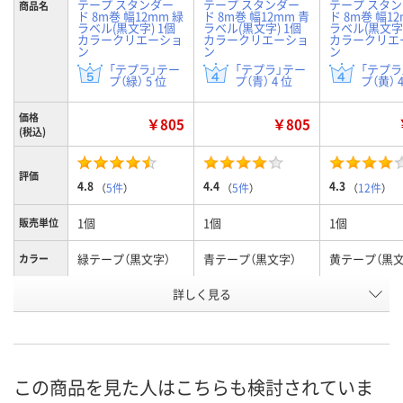
テープ スタンダー
テープ スタンダー
テープ スタ
商品名
ド 8m巻 幅12mm 緑
ド 8m巻 幅12mm 青
ド 8m巻 幅12
ラベル(黒文字) 1個
ラベル(黒文字) 1個
ラベル(黒文字)
カラークリエーショ
カラークリエーショ
カラークリエ
ン
ン
ン
「テプラ」テー
「テプラ」テー
「テプラ
プ（緑） 5 位
プ（青） 4 位
プ（黄） 
価格
￥805
￥805
(税込)
評価
4.8
4.4
4.3
（
5件
）
（
5件
）
（
12件
）
1個
1個
1個
販売単位
緑テープ（黒文字）
青テープ（黒文字）
黄テープ（黒文
カラー
お申込番
詳しく見る
6121845
6121836
6121872
号
6点
9点
あり
在庫
8月12日（水）
8月12日（水）
8月12日（水）
お届け日
この商品を見た人はこちらも検討されていま