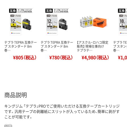
テプラ TEPRA 互換テー
テプラ TEPRA 互換テー
【アスクル・ロハコ限定
テプラ T
プ スタンダード 8m
プ スタンダード 8m
販売】 現場仕事向け
プ スタン
巻…
巻…
テプラテ…
巻…
¥805（税込）
¥780（税込）
¥4,980（税込）
¥1,
商品説明
キングジム 「テプラ」PROでご使用いただける互換テープカートリッジ
です。汎用テープの剥離紙にスリットが入っているため、簡単に剥がす
ことが可能です。