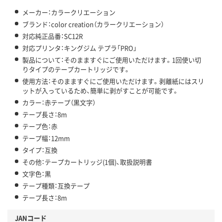
メーカー：カラークリエーション
ブランド：color creation（カラークリエーション）
対応純正品番：SC12R
対応プリンタ：キングジム テプラ「PRO」
製品について：そのまますぐにご使用いただけます。1回使い切
りタイプのテープカートリッジです。
使用方法：そのまますぐにご使用いただけます。剥離紙にはスリ
ットが入っているため、簡単に剥がすことが可能です。
カラー：赤テープ（黒文字）
テープ長さ：8m
テープ色：赤
テープ幅：12mm
タイプ：互換
その他：テープカートリッジ(1個)、取扱説明書
文字色：黒
テープ種類：互換テープ
テープ長さ：8m
JANコード