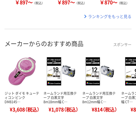
￥897～
￥897～
￥870～
（税込）
（税込）
（税込）
ランキングをもっと見る
メーカーからのおすすめ商品
スポンサー
ジット ダイモ キューテ
ネームランド用互換テ
ネームランド用互換テ
ネームラ
ィコン ピンク
ープ 白黒文字
ープ 白黒文字
ープ 白黒
DM8145…
8m18mm幅 C…
8m12mm幅 C…
幅 CT…
¥3,608（税込）
¥1,078（税込）
¥814（税込）
¥