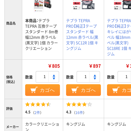
本商品：
テプラ
テプラ TEPRA
テプラ TEPRA
商品名
TEPRA 互換テープ
PRO【純正】テープ
PRO【純正】
スタンダード 8m巻
スタンダード 幅
キレイにはが
幅12mm 赤ラベル
12mm 赤ラベル(黒
ベル 幅18mm
(黒文字) 1個 カラー
文字) SC12R 1個 キ
ベル(黒文字)
クリエーション
ングジム
SC18RE 1個
ジム
￥805
￥897
￥1
数量
数量
数量
価格
(税込)
カゴへ
カゴへ
カ
評価
4.5
4.3
（
2件
）
（
16件
）
カラークリエーショ
キングジム
キングジム
メーカー
ン