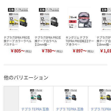
テプラ/TEPRA PRO互
テプラ/TEPRA PRO互
キングジム テプラ
テプラ/TEP
換テープ カラーラベル
換テープ 白ラベル
TEPRA PRO【純正】テー
換テープ 
パステル…
【12mm幅…
プ 赤ラベ…
【18mm幅
￥805～
￥780～
￥897～
￥1,0
（税込）
（税込）
（税込）
他のバリエーション
テプラ TEPRA 互換
テプラ TEPRA 互換
テプラ TEPR