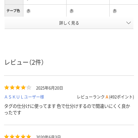
赤
赤
赤
テープ色
詳しく見る
黒
黒
黒
文字色
12mm
12mm
18mm
テープ幅
互換
純正
純正
タイプ
テープ長
8m、8m巻、8m
8m
8m
レビュー（2件）
さ
アスクル
商品環境
65
65
スコア
2025年6月20日
ＡＳＫＵＬユーザー様
レビューランク
A
(492ポイント)
タグの仕分けに使ってます 色で仕分けするので間違いにくく良か
ったです
2020年6月3日