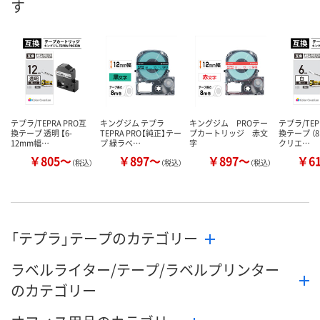
す
数量
数量
数量
カゴへ
カゴへ
カ
テプラ/TEPRA PRO互
キングジム テプラ
キングジム PROテー
テプラ/TEP
換テープ 透明 【6-
TEPRA PRO【純正】テー
プカートリッジ 赤文
換テープ （8
12mm幅…
プ 緑ラベ…
字
クリエ…
￥805～
￥897～
￥897～
￥6
（税込）
（税込）
（税込）
「テプラ」テープのカテゴリー
ラベルライター/テープ/ラベルプリンター
のカテゴリー