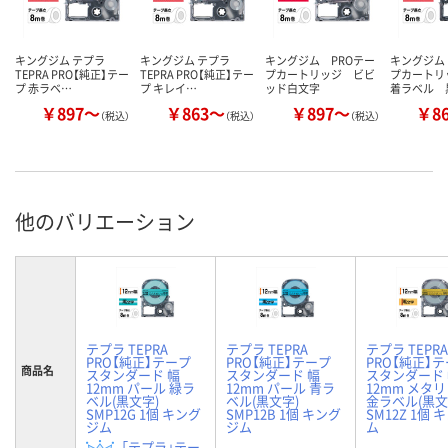
キングジム テプラ
キングジム テプラ
キングジム PROテー
キングジム
TEPRA PRO【純正】テー
TEPRA PRO【純正】テー
プカートリッジ ビビ
プカートリ
プ 赤ラベ…
プ キレイ…
ッド白文字
着ラベル 
￥897～
￥863～
￥897～
￥8
（税込）
（税込）
（税込）
他のバリエーション
テプラ TEPRA
テプラ TEPRA
テプラ TEPRA
PRO【純正】テープ
PRO【純正】テープ
PRO【純正】
商品名
スタンダード 幅
スタンダード 幅
スタンダード
12mm パール 緑ラ
12mm パール 青ラ
12mm メタ
ベル(黒文字)
ベル(黒文字)
金ラベル(黒文
SMP12G 1個 キング
SMP12B 1個 キング
SM12Z 1個
ジム
ジム
ム
「テプラ」テー