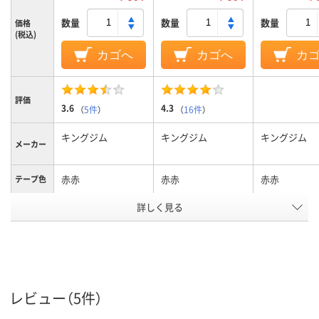
数量
数量
数量
価格
(税込)
カゴへ
カゴへ
カ
評価
3.6
4.3
（
5件
）
（
16件
）
キングジム
キングジム
キングジム
メーカー
赤赤
赤赤
赤赤
テープ色
詳しく見る
黒黒
黒黒
黒黒
文字色
12mm12mm
12mm12mm
18mm18mm
テープ幅
純正
純正
純正
タイプ
テープ長
8m8m
8m8m
8m8m
レビュー（5件）
さ