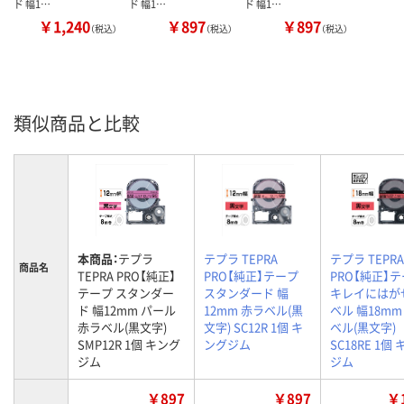
ド 幅1…
ド 幅1…
ド 幅1…
￥1,240
￥897
￥897
（税込）
（税込）
（税込）
類似商品と比較
本商品：
テプラ
テプラ TEPRA
テプラ TEPRA
商品名
TEPRA PRO【純正】
PRO【純正】テープ
PRO【純正】
テープ スタンダー
スタンダード 幅
キレイにはが
ド 幅12mm パール
12mm 赤ラベル(黒
ベル 幅18mm
赤ラベル(黒文字)
文字) SC12R 1個 キ
ベル(黒文字)
SMP12R 1個 キング
ングジム
SC18RE 1個
ジム
ジム
￥897
￥897
￥1