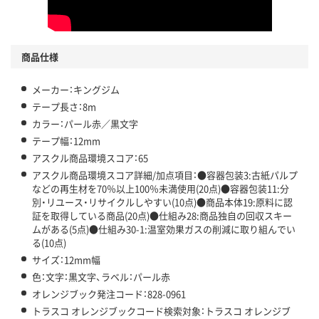
商品仕様
メーカー：キングジム
テープ長さ：8m
カラー：パール赤／黒文字
テープ幅：12mm
アスクル商品環境スコア：65
アスクル商品環境スコア詳細/加点項目：●容器包装3:古紙パルプ
などの再生材を70％以上100％未満使用(20点)●容器包装11:分
別・リユース・リサイクルしやすい(10点)●商品本体19:原料に認
証を取得している商品(20点)●仕組み28:商品独自の回収スキー
ムがある(5点)●仕組み30-1:温室効果ガスの削減に取り組んでい
る(10点)
サイズ：12mm幅
色：文字：黒文字、ラベル：パール赤
オレンジブック発注コード：828-0961
トラスコ オレンジブックコード検索対象：トラスコ オレンジブ