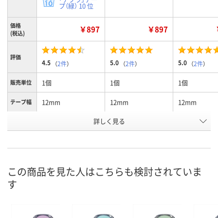
プ（緑） 10 位
価格
￥897
￥897
(税込)
評価
4.5
5.0
5.0
（
2件
）
（
2件
）
（
2件
）
1個
1個
1個
販売単位
12mm
12mm
12mm
テープ幅
詳しく見る
パール緑／黒文字
パール青／黒文字
メタリック金
カラー
字
お申込番
662552
662561
662623
号
この商品を見た人はこちらも検討されていま
7点
3点
あり
在庫
す
8月10日（月）
8月10日（月）
8月10日（月）
お届け日
数量
数量
数量