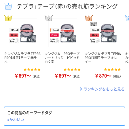
「テプラ」テープ（赤）の売れ筋ランキング
キングジム テプラ TEPRA
キングジム PROテープ
キングジム テプラ TEPRA
キ
PRO【純正】テープ 赤ラ
カートリッジ ビビッド
PRO【純正】テープ キレ
カ
ベ…
白文字
イ…
ベ
￥897～
￥897～
￥870～
（税込）
（税込）
（税込）
ランキングをもっと見る
この商品のキーワードタグ
#かわいい