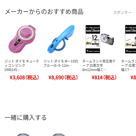
メーカーからのおすすめ商品
スポンサー
ジット ダイモ キューテ
ジット ダイモ Mー1595
ネームランド用互換テ
ネームラ
ィコン ピンク
ブルー(6・9・12m…
ープ 白黒文字
ープ 白黒
DM8145…
8m12mm幅 C…
幅 CT…
¥3,608（税込）
¥8,690（税込）
¥814（税込）
¥
一緒に購入する