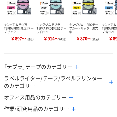
カゴへ
カゴへ
カ
キングジム テプラ
キングジム テプラ
キングジム PROテー
キングジム
TEPRA PRO【純正】テー
TEPRA PRO【純正】テー
プカートリッジ 黒文
TEPRA P
プ ピンク…
プ 白ラベ…
字
プ 青ラベ…
￥897～
￥914～
￥870～
￥8
（税込）
（税込）
（税込）
「テプラ」テープのカテゴリー
ラベルライター/テープ/ラベルプリンター
のカテゴリー
オフィス用品のカテゴリー
作業・研究用品のカテゴリー