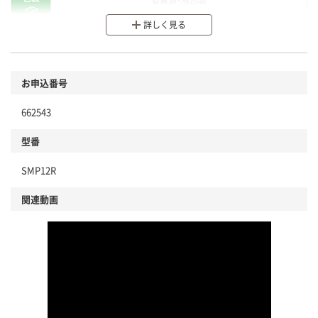
詳しく見る
分別・リサイクルしやすい設計
環境に配慮した材料を使用
商品
お申込番号
本体
省資源・省エネ・節水
662543
分別・リサイクルしやすい設計
型番
独自の回収スキームがある
SMP12R
仕組
アスクルで資源循環している
関連動画
温室効果ガスなどの削減
この商品の環境配慮ポイントです。下記商品詳細「
アスクル商品環境スコア詳細／加点項目
」で確認できます。