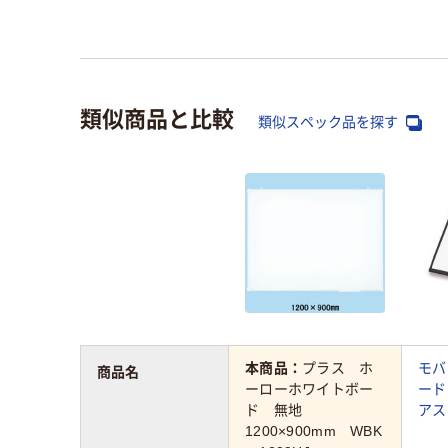
類似商品と比較
類似スペック品を探す
本商品：
プラス ホ
モバ
商品名
ーローホワイトボー
ード 
ド 無地
アス
1200×900mm WBK