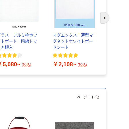
次のスライド
プラス アルミ枠ホワ
マグエックス 薄型マ
Netforce 
イトボード 暗線ドッ
グネットホワイトボー
ホワイトボ
ト方眼入
ドシート
縦横両用 
￥5,736
￥5,080~
￥2,108~
（税込）
（税込）
ページ：
1
／
2