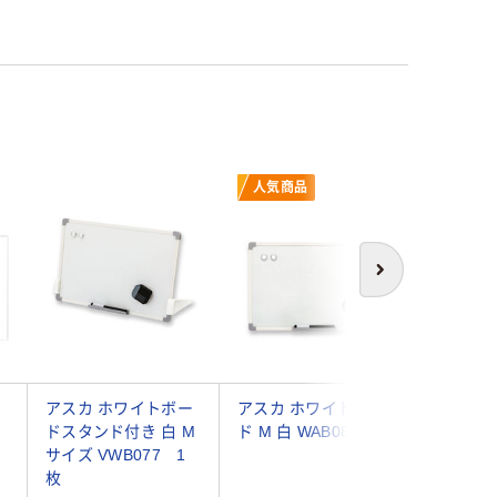
人気商品
人気商
次へ
イ
アスカ ホワイトボー
アスカ ホワイトボー
ナカバヤ
ドスタンド付き 白 M
ド M 白 WAB084
トボード
サイズ VWB077 1
450×30
枚
N4530