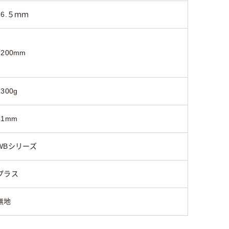
145mm
145mm
34mm
16.５ｍｍ
1200mm
7300g
51mm
WBシリーズ
プラス
無地