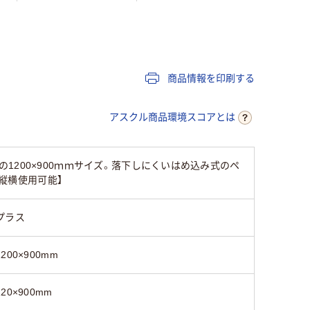
300mm
300mm
450mm
450mm
450mm
300mm
商品情報を印刷する
無地
無地
無地
アスクル商品環境スコアとは
表面処理鋼板、PVC、
スチール
ABS、再生紙
200×900ｍｍサイズ。落下しにくいはめ込み式のペ
【縦横使用可能】
片面（無地）
片面（無地）
片面（無地
プラス
ホワイト系
ホワイト系
ホワイト
1200×900mm
420g
420g
380ｇ
120×900mm