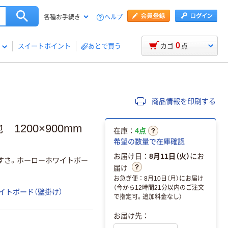
ヘルプ
各種お手続き
0
スイートポイント
あとで買う
カゴ
点
商品情報を印刷する
1200×900mm
在庫：
4点
希望の数量で在庫確認
お届け日：
8月11日（火）
にお
すさ。ホーローホワイトボー
届け
お急ぎ便：8月10日（月）にお届け
（今から12時間21分以内のご注文
イトボード（壁掛け）
で指定可。追加料金なし）
お届け先：