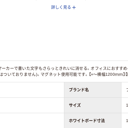
詳しく見る
mm
1800mm
440mm
mm
900mm
無地
無地
スチールタイプ
ーカーで書いた文字もさらっときれいに消せる。オフィスにおすすめの1
はついておりません)。マグネット使用可能です。【×～横幅1200ｍｍ】
（無地）
片面（無地）
片面（無地）
ブランド名
イト系
ブラック系
ホワイト系
サイズ
g
9200g
290ｇ
ホワイトボード寸法