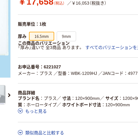
￥17,658
／￥16,053（税抜き）
（税込）
販売単位：1枚
16.5mm
9mm
厚み
この商品のバリエーション
「厚み」違いで 全3商品 あります。
すべてのバリエーションを
お申込番号：6221027
メーカー：プラス
／型番：WBK-1209HJ
／JANコード：49775
商品詳細
ブランド名
プラス
／
寸法
120×900mm
／
サイズ
1200×
質
ホーロータイプ
／
ホワイトボード寸法
120×900mm
もっと見る
類似商品と比較する