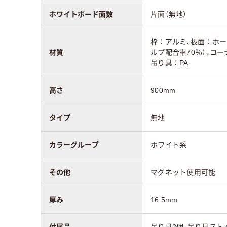
マーカー受け寸法
51mm
ホワイトボード面数
片面（無地）
枠：アルミ、板面：ホー
材質
ルプ配合率70％）、コー
吊り具：PA
高さ
900mm
タイプ
無地
カラーグループ
ホワイト系
その他
マグネット使用可能
厚み
16.5mm
付属品
吊り具2個、吊り具スト