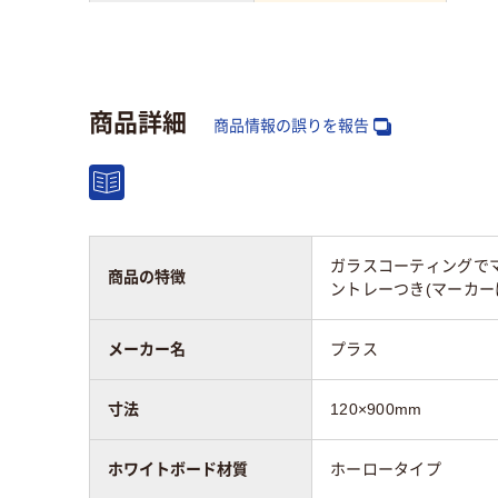
幅：mm
1200mm
310
高さ：mm
900mm
220
商品詳細
商品情報の誤りを報告
タイプ
無地
無地
ホワイトボード材
質
ホーロータイプ
ガラスコーティングでマ
商品の特徴
ントレーつき(マーカー
ホワイトボード面
片面（無地）
片面
数
メーカー名
プラス
カラーグループ
ホワイト系
ホワ
寸法
120×900mm
質量
7300g
415
ホワイトボード材質
ホーロータイプ