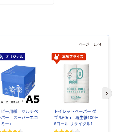
ページ：
1
／
4
オリジナル
本気プライス
オリジ
次のスライド
コピー用紙 マルチペ
トイレットペーパー ダ
アスクル
ーパー スーパーエコ
ブル60ｍ 再生紙100%
チャック袋
ノミー+
6ロール リサイクル100
き袋） 0.
芯あり FSC認証