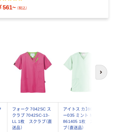
￥561~
（税込）
わけあ
次へ
ク
フォーク 7042SC ス
アイトス カ】861405
【在庫一
ー
クラブ 7042SC-13-
ー035 ミント M
8/31ま
LL 1枚 スクラブ（直
861405 1枚 スクラ
品】フォ
送品）
ブ（直送品）
ブ（男女