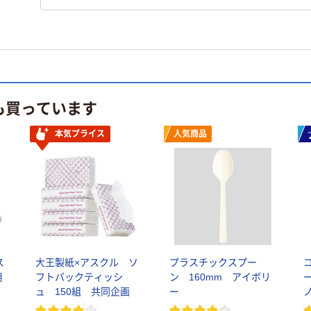
も買っています
本気プライス
人気商品
ス
大王製紙×アスクル ソ
プラスチックスプー
用
フトパックティッシ
ン 160mm アイボリ
ュ 150組 共同企画
ー