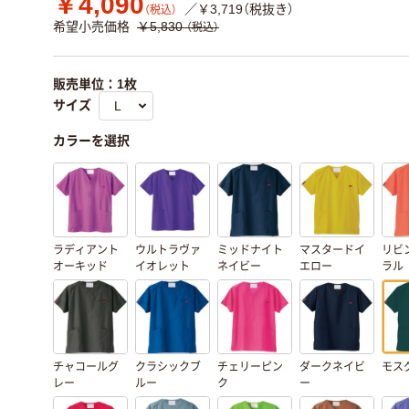
￥4,090
／￥3,719（税抜き）
（税込）
希望小売価格
￥5,830
（税込）
販売単位：1枚
サイズ
カラーを選択
ラディアント
ウルトラヴァ
ミッドナイト
マスタードイ
リビ
オーキッド
イオレット
ネイビー
エロー
ラル
チャコールグ
クラシックブ
チェリーピン
ダークネイビ
モス
レー
ルー
ク
ー