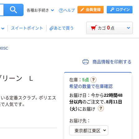
ヘルプ
各種お手続き
0
スイートポイント
あとで買う
カゴ
点
0SC
商品情報を印刷する
グリーン L
在庫：
5点
希望の数量で在庫確認
お届け日：今から
22時間48
いる定番スクラブ。ポリエス
分以内
のご注文で、
8月11日
感で人気です。
（火）
にお届け
お届け先：