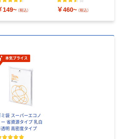
￥149~
￥460~
￥370~
（税込）
（税込）
本気プライス
ゴミ袋 スーパーエコノ
ミー 省資源タイプ 乳白
半透明 高密度タイプ