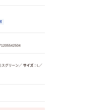
可
205542504
モスグリーン
／
サイズ
L
／