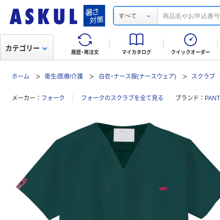
すべて
カテゴリー
履歴・再注文
マイカタログ
クイックオーダー
ホーム
衛生/医療/介護
白衣・ナース服(ナースウェア)
スクラブ
メーカー
フォーク
フォークのスクラブを全て見る
ブランド
PAN