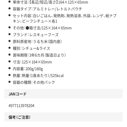
単体寸法：【長辺/短辺/高さ】164×125×65mm
容器タイプ：アルミトレー/レトルトパウチ
セット内容：白いごはん、発熱剤、発熱溶液、外袋、レンゲ、紙ナプ
キン、ビーフシチュー×各1
その他：●箱寸法/125×164×65mm
ブランド：レスキューフーズ
原料原産地：うるち米（国内産）
種別：シチュー&ライス
賞味期限：3年6カ月（製造日より）
寸法：125×164×65mm
内容量：200g/180g
熱量：熱量（1食あたり）/525kcal
容器の種類：その他パック
JANコード
4977113978204
備考（ご注意）