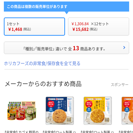
この商品は複数の販売単位があります
1セット
￥1,306.84
×12セット
￥1,468
￥15,682
(税込)
(税込)
13
「種別」「販売単位」 違いで 全
商品あります。
ホリカフーズの非常食/保存食を全て見る
メーカーからのおすすめ商品
スポンサー
【非常食】 カゴメ 野菜の
【非常食】ロート製薬 ハ
【非常食】ロート製薬 ハ
【非常食】