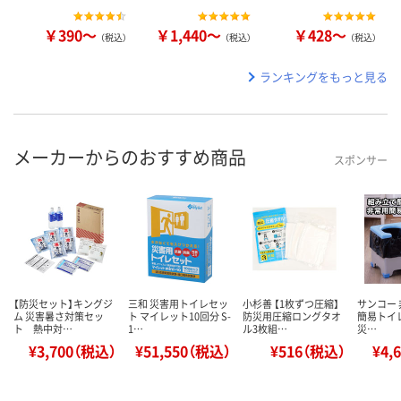
￥390～
￥1,440～
￥428～
（税込）
（税込）
（税込）
ランキングをもっと見る
メーカーからのおすすめ商品
スポンサー
【防災セット】キングジ
三和 災害用トイレセッ
小杉善 【1枚ずつ圧縮】
サンコー 
ム 災害暑さ対策セッ
ト マイレット10回分 S-
防災用圧縮ロングタオ
簡易トイレ
ト 熱中対…
1…
ル3枚組…
災…
¥3,700（税込）
¥51,550（税込）
¥516（税込）
¥4,