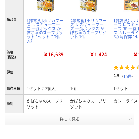
商品名
【非常食】ホリカフー
【非常食】ホリカフー
【非常食】 ホ
ズ レスキューフー
ズ レスキューフー
ーズ レスキ
ズ 一食ボックス か
ズ 一食ボックス か
ーズ RE 一
ぼちゃのスープリゾ
ぼちゃのスープリゾ
ス カレーライ
ット 1セット（12個
ット 1個
6か月保存 1
入）
価格
￥16,639
￥1,424
￥1
(税込)
評価
4.5
（
15件
）
1セット（12個入）
1個
1セット
販売単位
かぼちゃのスープリ
かぼちゃのスープリ
カレーライス
種別
ゾット
ゾット
お申込番
詳しく見る
RX51875
RX51571
6294201
号
あり
あり
あり
在庫