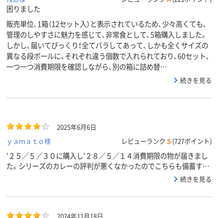
困りました
販売単位、1箱（12セット入）と表示されているため、少々高くても、
管理のしやすさに魅力を感じて、非常食として、5箱購入しました。
しかし、届いてびっくり！全てバラしてあって、しかも全くサイズの
異なる段ボールに、それぞれ違う個数で入れられており、60セット、
一つ一つ消費期限を確認しながら、別の箱に詰め替…
続きを見る
2025年6月6日
ｙａｍａｔｏ様
レビューランク
S
(727ポイント)
’２５／５／３０に購入し’２８／５／１４消費期限の物が届きまし
た。シリーズのカレーの評判が悪くなかったのでこちらも備蓄する
ことに。災害時に温かい物が食べられるのは有難いことです。もう
続きを見る
少し安いといいのですが…
2024年11月18日