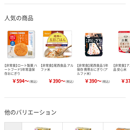
人気の商品
【非常食】ロート製薬 ハ
【非常食】尾西食品 アル
【非常食】尾西食品 5年
【非常食】
ートフード5年常温保
ファ米
保存 携帯おにぎり（ア
品 安心米
存おにぎり
ルファ米）
￥594～
￥390～
￥390～
￥3
（税込）
（税込）
（税込）
他のバリエーション