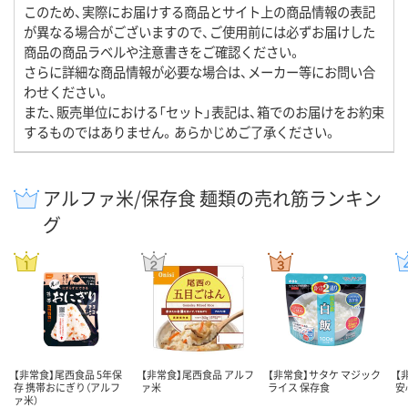
このため、実際にお届けする商品とサイト上の商品情報の表記
が異なる場合がございますので、ご使用前には必ずお届けした
商品の商品ラベルや注意書きをご確認ください。
さらに詳細な商品情報が必要な場合は、メーカー等にお問い合
わせください。
また、販売単位における「セット」表記は、箱でのお届けをお約束
するものではありません。あらかじめご了承ください。
アルファ米/保存食 麺類の売れ筋ランキン
グ
【非常食】尾西食品 5年保
【非常食】尾西食品 アルフ
【非常食】サタケ マジック
【
存 携帯おにぎり（アルフ
ァ米
ライス 保存食
安
ァ米）