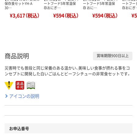
保存食セットYH-A
ートフード5年常温保
ートフード5年常温保
ートフー
30…
存おにぎ…
存 おに…
存おにぎ
¥3,617（税込）
¥594（税込）
¥594（税込）
¥
商品説明
賞味期限900日以上
災害時でも普段と同じ栄養のある温かい、美味しい食事が摂れる事をコ
ンセプトに開発した白いごはんとビーフシチューの非常食セットです。
アイコンの説明
お申込番号