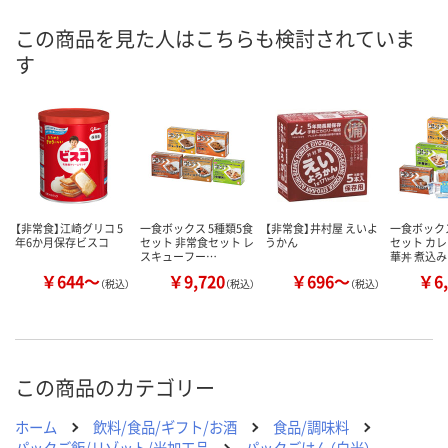
8月11日（火）
8月11日（火）
8月11日（火）
お届け日
この商品を見た人はこちらも検討されていま
す
数量
数量
数量
カゴへ
カゴへ
カ
【非常食】江崎グリコ 5
一食ボックス 5種類5食
【非常食】井村屋 えいよ
一食ボックス
年6か月保存ビスコ
セット 非常食セット レ
うかん
セット カレ
スキューフー…
華丼 煮込
￥644～
￥9,720
￥696～
￥6,
（税込）
（税込）
（税込）
この商品のカテゴリー
ホーム
飲料/食品/ギフト/お酒
食品/調味料
パックご飯/リゾット/米加工品
パックごはん（白米）