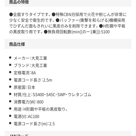
商品の特徴
●全面すりタイプです。●特殊CBN刃採用で火花や粉じんが非常に
少なく安全で衛生的です。●バッファー(衝撃を和らげる)機構採用
でひずんだ面もきれいに黒皮のみを削除できます。●H形鋼や平板
の黒皮取り用です。●無負荷回転数(min[[のー1乗]]):5100
商品仕様
メーカー：大見工業
ブランド：大見工業
定格電流：8A
電源コード長さ：2.5m
原産国：日本
材質/仕上：SS400・S45C・SWP・ウレタンゴム
消費電力(W)：800
用途：H形鋼や平板の黒皮取り。
電源(V)：AC100
電源コード長さ(m)：2.5
JANコード