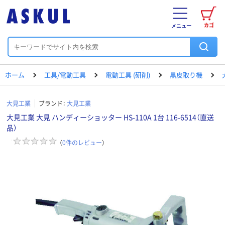
カゴ
メニュー
ホーム
工具/電動工具
電動工具 (研削)
黒皮取り機
大見工業
ブランド：
大見工業
大見工業 大見 ハンディーショッター HS-110A 1台 116-6514（直送
品）
（
0
件のレビュー
）