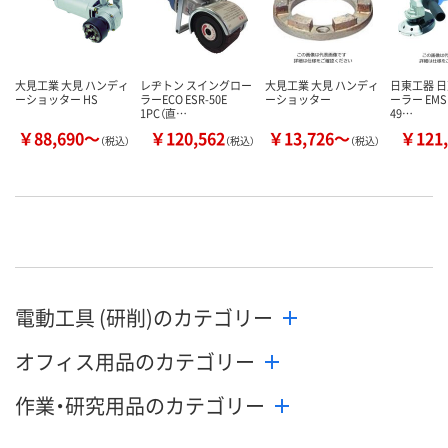
大見工業 大見 ハンディ
レヂトン スイングロー
大見工業 大見 ハンディ
日東工器 日
ーショッター HS
ラーECO ESR-50E
ーショッター
ーラー EMS
1PC（直…
49…
￥88,690～
￥120,562
￥13,726～
￥121,
（税込）
（税込）
（税込）
電動工具 (研削)のカテゴリー
オフィス用品のカテゴリー
作業・研究用品のカテゴリー