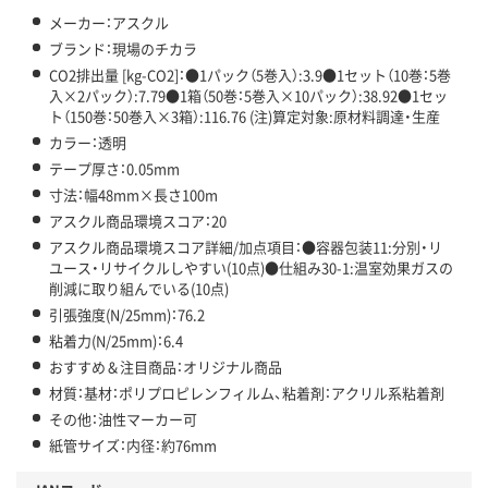
メーカー：アスクル
ブランド：現場のチカラ
CO2排出量 [kg-CO2]：●1パック（5巻入）:3.9●1セット（10巻：5巻
入×2パック）:7.79●1箱（50巻：5巻入×10パック）:38.92●1セッ
ト（150巻：50巻入×3箱）:116.76 (注)算定対象:原材料調達・生産
カラー：透明
テープ厚さ：0.05mm
寸法：幅48mm×長さ100m
アスクル商品環境スコア：20
アスクル商品環境スコア詳細/加点項目：●容器包装11:分別・リ
ユース・リサイクルしやすい(10点)●仕組み30-1:温室効果ガスの
削減に取り組んでいる(10点)
引張強度(N/25mm)：76.2
粘着力(N/25mm)：6.4
おすすめ＆注目商品：オリジナル商品
材質：基材：ポリプロピレンフィルム、粘着剤：アクリル系粘着剤
その他：油性マーカー可
紙管サイズ：内径：約76mm