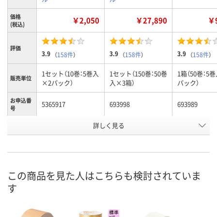
価格
￥2,050
￥27,890
￥9
(税込)
評価
3.9
3.9
3.9
（
158件
）
（
158件
）
（
158件
）
1セット（10巻：5巻入
1セット（150巻：50巻
1箱（50巻：5
販売単位
×2パック）
入×3箱）
パック）
お申込番
5365917
693998
693989
号
詳しく見る
あり
あり
あり
在庫
8月9日（日）
8月9日（日）
8月9日（日）
お届け日
数量
数量
数量
この商品を見た人はこちらも検討されていま
す
カゴへ
カゴへ
カ