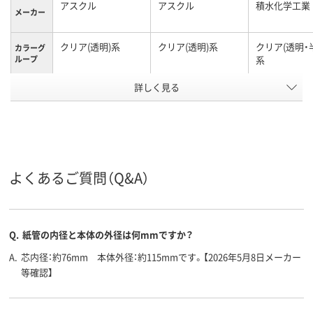
アスクル
アスクル
積水化学工業
メーカー
クリア(透明)系
クリア(透明)系
クリア(透明・
カラーグ
ループ
系
詳しく見る
油性マーカー可
油性マーカー可
油性マーカー
テープタ
イプ
ね貼り可
100m
50m
100m
長さ
アスクル
商品環境
20
20
20
よくあるご質問（Q&A）
スコア
Q.
紙管の内径と本体の外径は何mmですか？
A.
芯内径：約76mm 本体外径：約115mmです。【2026年5月8日メーカー
等確認】