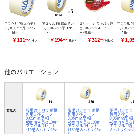
アスクル 「現場のチカ
アスクル 「現場のチカ
スリーエム ジャパン 厚
アスクル 
ラ」 0.05mm厚 OPPテ
ラ」 0.065mm厚 OPPテ
さ0.065mm スコッチ
ラ」 0.05m
ープ 幅…
ープ …
中・軽量…
ープ 幅…
￥121～
￥194～
￥312～
￥1,0
（税込）
（税込）
（税込）
他のバリエーション
現場のチカラ 軽梱
現場のチカラ 軽梱
現場のチカラ
商品名
包用OPPテープ
包用OPPテープ
包用OPPテー
0.05mm厚 幅
0.05mm厚 幅
0.05mm厚 幅
48mm×長さ100m
48mm×長さ100m
48mm×長さ1
アスクル 1セット
アスクル 1セット
アスクル 1箱（
（10巻入） オリジナ
（150巻入） オリジナ
入） オリジナ
ル
ル