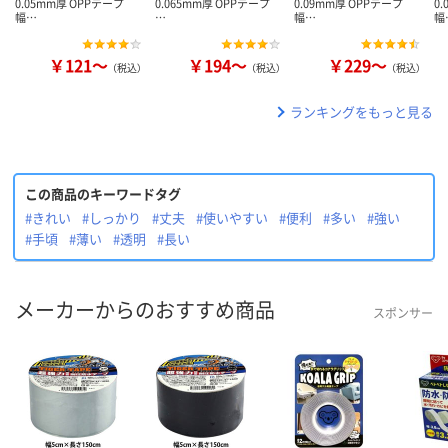
0.05mm厚 OPPテープ
0.065mm厚 OPPテープ
0.09mm厚 OPPテープ
0
幅…
…
幅…
幅
￥121～
￥194～
￥229～
（税込）
（税込）
（税込）
ランキングをもっと見る
この商品のキーワードタグ
#きれい
#しっかり
#丈夫
#使いやすい
#便利
#多い
#強い
#手頃
#薄い
#透明
#長い
メーカーからのおすすめ商品
スポンサー