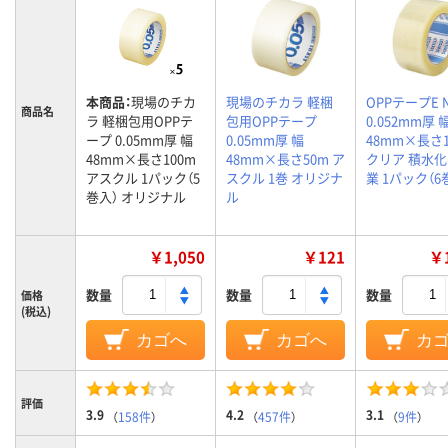
本商品：
現場のチカ
現場のチカラ 軽梱
OPPテープE N
商品名
ラ 軽梱包用OPPテ
包用OPPテープ
0.052mm厚 
ープ 0.05mm厚 幅
0.05mm厚 幅
48mm×長さ1
48mm×長さ100m
48mm×長さ50m ア
クリア 積水
アスクル 1パック（5
スクル 1巻 オリジナ
業 1パック（6
巻入） オリジナル
ル
￥1,050
￥121
￥1
数量
数量
数量
価格
(税込)
カゴへ
カゴへ
カ
評価
3.9
4.2
3.1
（
158件
）
（
457件
）
（
9件
）