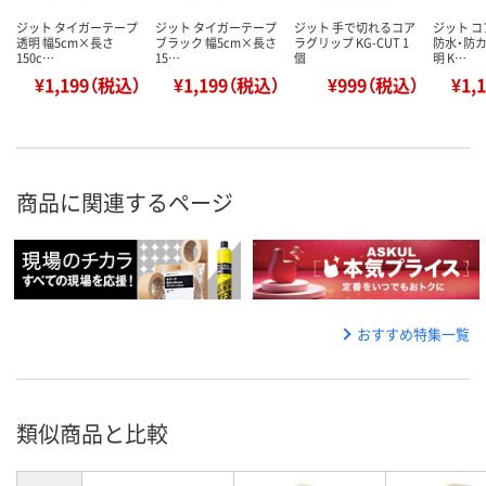
ジット タイガーテープ
ジット タイガーテープ
ジット 手で切れるコア
ジット 
透明 幅5cm×長さ
ブラック 幅5cm×長さ
ラグリップ KG-CUT 1
防水・防カ
150c…
15…
個
明 K…
¥1,199（税込）
¥1,199（税込）
¥999（税込）
¥1,
商品に関連するページ
おすすめ特集一覧
類似商品と比較