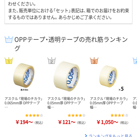
わせください。
また、販売単位における「セット」表記は、箱でのお届けをお約束
するものではありません。あらかじめご了承ください。
OPPテープ・透明テープの売れ筋ランキン
グ
アスクル 「現場のチカラ」
アスクル 「現場のチカラ」
アスクル 「現場のチカラ」
ア
0.065mm厚 OPPテープ
0.05mm厚 OPPテープ
0.05mm厚 OPPテープ
0
…
幅…
幅…
幅
￥194～
￥121～
￥1,050～
（税込）
（税込）
（税込）
ランキングをもっと見る