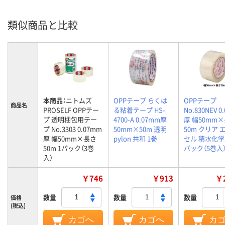
類似商品と比較
本商品：
ニトムズ
OPPテープ らくは
OPPテープ
商品名
PROSELF OPPテー
る粘着テープ HS-
No.830NEV 0
プ 透明梱包用テー
4700-A 0.07mm厚
厚 幅50mm
プ No.3303 0.07mm
50mm×50m 透明
50m クリア 
厚 幅50mm×長さ
pylon 共和 1巻
セル 積水化学
50m 1パック（3巻
パック（5巻入
入）
￥746
￥913
￥2
数量
数量
数量
価格
(税込)
カゴへ
カゴへ
カ