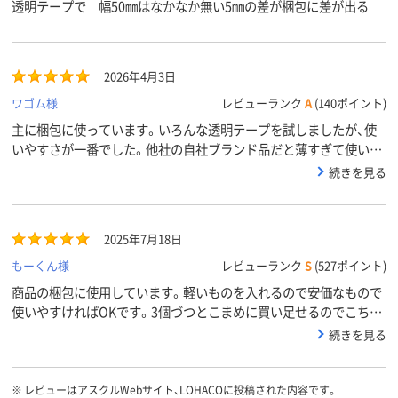
透明テープで 幅50㎜はなかなか無い5㎜の差が梱包に差が出る
2026年4月3日
ワゴム様
レビューランク
A
(140ポイント)
主に梱包に使っています。いろんな透明テープを試しましたが、使
いやすさが一番でした。他社の自社ブランド品だと薄すぎて使いに
くかったり途中でちぎれたりとなかなか使いにくかったのですが、
続きを見る
これは程よい厚みででも切りやすくてイライラがかなり減りまし
た。５個セットなのも、いちいち個数指定しなくていいので注文も
楽です。
2025年7月18日
もーくん様
レビューランク
S
(527ポイント)
商品の梱包に使用しています。軽いものを入れるので安価なもので
使いやすければOKです。3個づつとこまめに買い足せるのでこちら
も助かっています。
続きを見る
※
レビューはアスクルWebサイト、LOHACOに投稿された内容です。