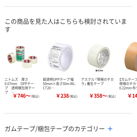
この商品を見た人はこちらも検討されていま
す
ニトムズ 厚さ
超透明OPPテープ 幅
アスクル 「現場のチカ
【ガムテー
0.07mm OPPテー
50mm×長さ50m IRL-
ラ」 養生テープ
現場のチカ
プ 透明梱包用テー
CT20…
0.22mm 
プ …
￥746～
￥238
￥358～
￥1
（税込）
（税込）
（税込）
ガムテープ/梱包テープのカテゴリー