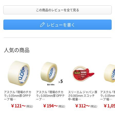
この商品のレビューを全て見る
レビューを書く
人気の商品
アスクル 「現場のチカ
アスクル 「現場のチカ
スリーエム ジャパン 厚
アスクル 
ラ」 0.05mm厚 OPPテ
ラ」 0.065mm厚 OPPテ
さ0.065mm スコッチ
ラ」 0.05m
ープ 幅…
ープ …
中・軽量…
ープ 幅…
￥121～
￥194～
￥312～
￥1,0
（税込）
（税込）
（税込）