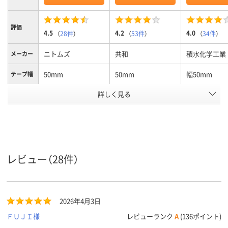
評価
4.5
4.2
4.0
（
28件
）
（
53件
）
（
34件
）
ニトムズ
共和
積水化学工業
メーカー
50mm
50mm
幅50mm
テープ幅
詳しく見る
クリア(透明)系
クリア(透明)系
クリア(透明・
カラーグ
ループ
系
油性マーカー可
油性マーカー
テープタ
イプ
ね貼り可
50m
50m
50m
長さ
レビュー（28件）
アスクル
商品環境
10
スコア
2026年4月3日
ＦＵＪＩ様
レビューランク
A
(136ポイント)