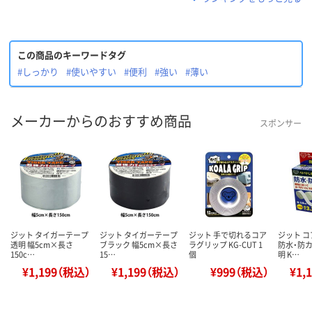
この商品のキーワードタグ
#しっかり
#使いやすい
#便利
#強い
#薄い
メーカーからのおすすめ商品
スポンサー
ジット タイガーテープ
ジット タイガーテープ
ジット 手で切れるコア
ジット 
透明 幅5cm×長さ
ブラック 幅5cm×長さ
ラグリップ KG-CUT 1
防水・防カ
150c…
15…
個
明 K…
¥1,199（税込）
¥1,199（税込）
¥999（税込）
¥1,