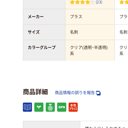
(23)
メーカー
プラス
プラ
サイズ
名刺
名刺
カラーグループ
クリア(透明・半透明)
クリ
系
系
名札ケースのタイ
チャックなし
チャ
プ
商品詳細
名札ケースの向き
横型
商品情報の誤りを報告
アスクル商品環境
スコア