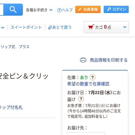
ヘルプ
各種お手続き
0
スイートポイント
あとで買う
カゴ
点
クリップ式 プラス
商品情報を印刷する
 安全ピン＆クリッ
在庫：
あり
希望の数量で在庫確認
お届け日：
7月22日（水）
にお
届け
お急ぎ便：7月21日（火）にお届け
リップ付名札
（今から14時間46分以内のご注文
で指定可。追加料金なし）
お届け先：