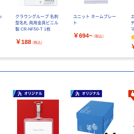
ッ
クラウングループ 名刺
ユニット ネームプレー
エ
ス
型名札 両用金具ビニル
ト
製 CR-NF50-T 1枚
￥694~
A
（税込）
￥188
（税込）
オリジナル
オリジナル