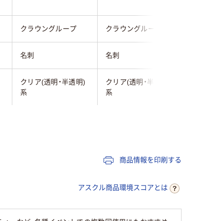
クラウングループ
クラウングループ
オープン
名刺
名刺
名刺
)
クリア(透明・半透明)
クリア(透明・半透明)
クリア(透
系
系
系
ハードタイプ
ハードタイプ
ソフトタ
横型
横型
横型
商品情報を印刷する
アスクル商品環境スコアとは