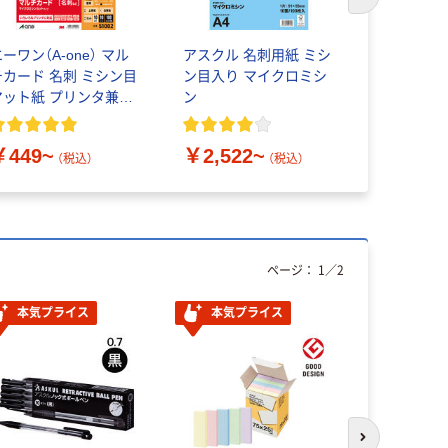
次のスライド
ーワン（A-one） マル
アスクル 名刺用紙 ミシ
西敬 名刺
チカード 名刺 ミシン目
ン目入り マイクロミシ
両用クリッ
マット紙 プリンタ兼用
ン
￥339~
4 10面
￥449~
￥2,522~
（税込）
（税込）
ページ：
1
／
2
本気プライス
本気プライス
オリジ
次のスライド