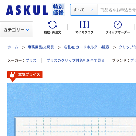
すべて
カテゴリー
履歴・再注文
マイカタログ
クイックオーダー
ホーム
事務用品/文房具
名札/IDカードホルダー/腕章
クリップ
メーカー
プラス
プラスのクリップ付名札を全て見る
ブランド
プ
本気プライス