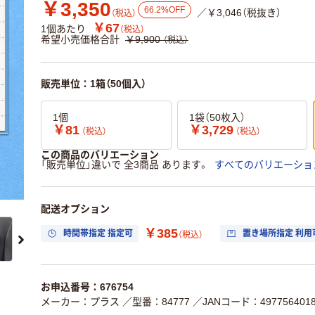
￥3,350
66.2%OFF
／￥3,046（税抜き）
（税込）
￥67
1個あたり
（税込）
希望小売価格合計
￥9,900
（税込）
販売単位：1箱（50個入）
1個
1袋（50枚入）
￥81
￥3,729
（税込）
（税込）
この商品のバリエーション
「販売単位」違いで 全3商品 あります。
すべてのバリエーショ
配送オプション
￥385
時間帯指定 指定可
置き場所指定 利用
（税込）
お申込番号：676754
メーカー：プラス
／型番：84777
／JANコード：4977564018