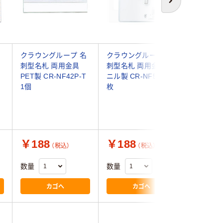
次へ
クラウングループ 名
クラウングループ 名
オープン
刺型名札 両用金具
刺型名札 両用金具ビ
名札 名刺
PET製 CR-NF42P-T
ニル製 CR-NF50-T 1
1箱(10枚
1個
枚
￥188
￥188
￥1,4
（税込）
（税込）
数量
数量
数量
カゴへ
カゴへ