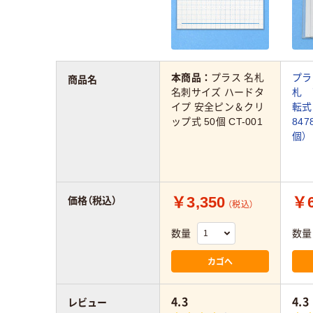
本商品：
プラス 名札
プラ
商品名
名刺サイズ ハードタ
札 
イプ 安全ピン＆クリ
転式
ップ式 50個 CT-001
84
個）
￥3,350
￥6
価格（税込）
（税込）
数量
数量
カゴへ
4.3
4.3
レビュー