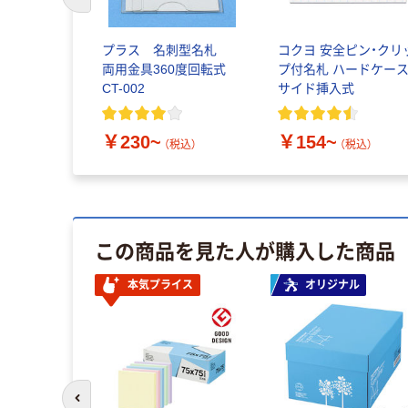
前のスライドへ
プラス 名刺型名札
コクヨ 安全ピン・クリ
両用金具360度回転式
プ付名札 ハードケー
CT-002
サイド挿入式
￥230~
￥154~
（税込）
（税込）
この商品を見た人が購入した商品
本気プライス
オリジナル
前のスライドへ