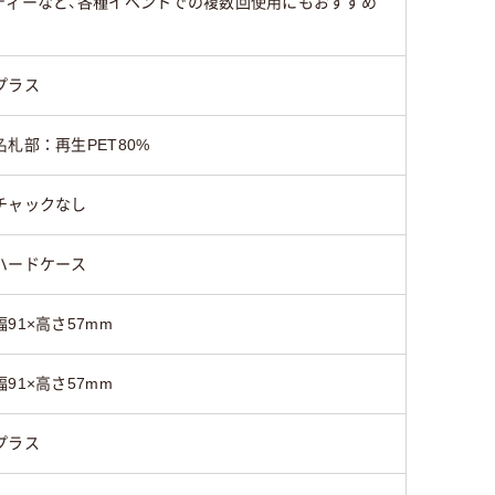
ティーなど、各種イベントでの複数回使用にもおすすめ
プラス
名札部：再生PET80%
チャックなし
ハードケース
幅91×高さ57mm
幅91×高さ57mm
プラス