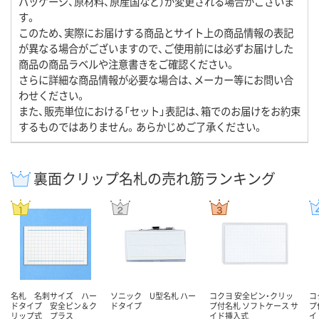
パッケージ、原材料、原産国など）が変更される場合がございま
す。
このため、実際にお届けする商品とサイト上の商品情報の表記
が異なる場合がございますので、ご使用前には必ずお届けした
商品の商品ラベルや注意書きをご確認ください。
さらに詳細な商品情報が必要な場合は、メーカー等にお問い合
わせください。
また、販売単位における「セット」表記は、箱でのお届けをお約束
するものではありません。あらかじめご了承ください。
裏面クリップ名札の売れ筋ランキング
名札 名刺サイズ ハー
ソニック U型名札 ハー
コクヨ 安全ピン・クリッ
コ
ドタイプ 安全ピン＆ク
ドタイプ
プ付名札 ソフトケース サ
プ
リップ式 プラス
イド挿入式
イ