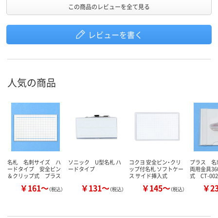
この商品のレビューを全て見る
レビューを書く
人気の商品
名札 名刺サイズ ハ
ソニック U型名札 ハ
コクヨ 安全ピン・クリ
プラス 
ードタイプ 安全ピン
ードタイプ
ップ付名札 ソフトケー
両用金具36
＆クリップ式 プラス
ス サイド挿入式
式 CT-002
￥161～
￥131～
￥145～
￥2
（税込）
（税込）
（税込）