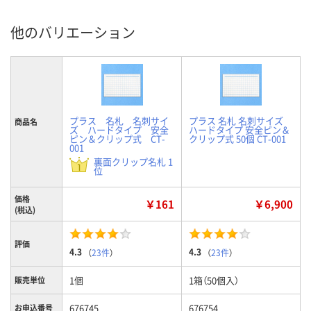
他のバリエーション
プラス 名札 名刺サイ
プラス 名札 名刺サイズ
商品名
ズ ハードタイプ 安全
ハードタイプ 安全ピン＆
ピン＆クリップ式 CT-
クリップ式 50個 CT-001
001
裏面クリップ名札 1
位
価格
￥161
￥6,900
(税込)
評価
4.3
4.3
（
23件
）
（
23件
）
1個
1箱（50個入）
販売単位
676745
676754
お申込番号