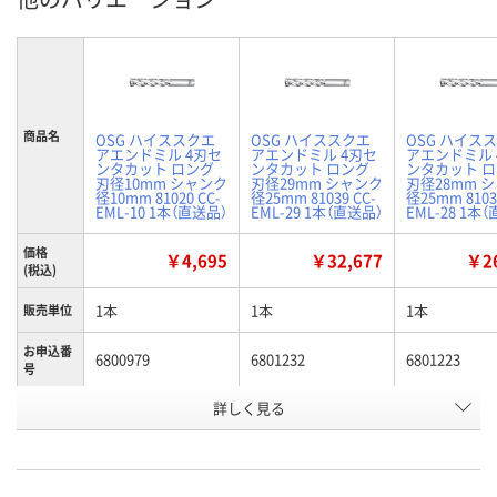
商品名
OSG ハイススクエ
OSG ハイススクエ
OSG ハイス
アエンドミル 4刃セ
アエンドミル 4刃セ
アエンドミル 
ンタカット ロング
ンタカット ロング
ンタカット 
刃径10mm シャンク
刃径29mm シャンク
刃径28mm 
径10mm 81020 CC-
径25mm 81039 CC-
径25mm 8103
EML-10 1本（直送品）
EML-29 1本（直送品）
EML-28 1本
価格
￥4,695
￥32,677
￥26
(税込)
1本
1本
1本
販売単位
お申込番
6800979
6801232
6801223
号
詳しく見る
わずか
わずか
あり
在庫
8月12日（水）
8月12日（水）
8月19日（水）
お届け日