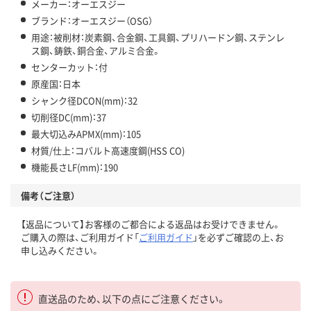
メーカー：オーエスジー
ブランド：オーエスジー（OSG）
用途：被削材：炭素鋼、合金鋼、工具鋼、プリハードン鋼、ステンレ
ス鋼、鋳鉄、銅合金、アルミ合金。
センターカット：付
原産国：日本
シャンク径DCON(mm)：32
切削径DC(mm)：37
最大切込みAPMX(mm)：105
材質/仕上：コバルト高速度鋼(HSS CO)
機能長さLF(mm)：190
備考（ご注意）
【返品について】お客様のご都合による返品はお受けできません。
ご購入の際は、ご利用ガイド「
ご利用ガイド
」を必ずご確認の上、お
申し込みください。
直送品のため、以下の点にご注意ください。