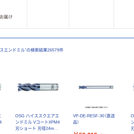
お届け
スエンドミル
”の検索結果
26579
件
エ
OSG ハイススクエアエ
VP-DE-RESF-30（直送
4
ンドミル VコートXPM4
品）
刃ショート 刃径24mm