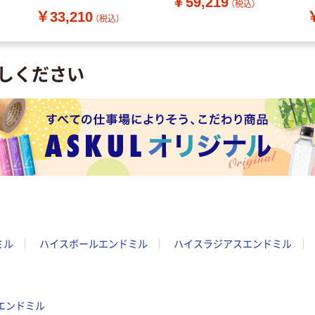
￥59,219
-
刃長50mm 8452240 V-
刃
（税込）
￥33,210
送
XPM-EMS-24 1本（直送
X
（税込）
品）
品
しください
ミル
ハイスボールエンドミル
ハイスラジアスエンドミル
ヤエンドミル