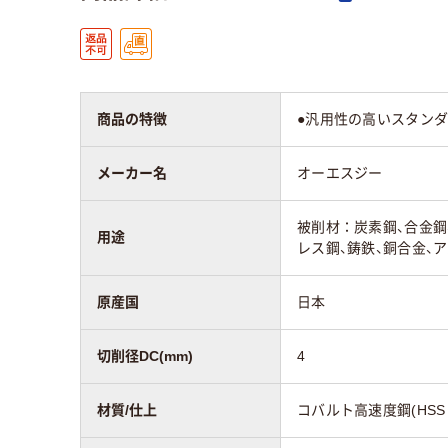
商品の特徴
●汎用性の高いスタンダ
メーカー名
オーエスジー
被削材：炭素鋼、合金鋼
用途
レス鋼、鋳鉄、銅合金、
原産国
日本
切削径DC(mm)
4
材質/仕上
コバルト高速度鋼(HSS 