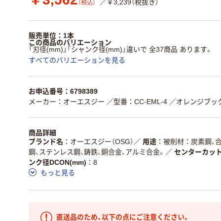
／￥3,239（税抜き）
（税込）
販売単位：1本
この商品のバリエーション
「刃径(mm)」「シャンク径(mm)」違いで 全37商品 あります。
すべてのバリエーションを見る
お申込番号：6798389
メーカー：オーエスジー
／型番：CC-EML-4
／オレンジブック
商品詳細
ブランド名
オーエスジー（OSG）
／
用途
被削材：炭素鋼、
鋼、ステンレス鋼、鋳鉄、銅合金、アルミ合金。
／
センターカッ
ンク径DCON(mm)
8
もっと見る
直送品のため、以下の点にご注意ください。