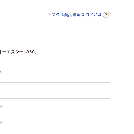
アスクル商品環境スコアとは
オーエスジー（OSG）
付
8
20
60