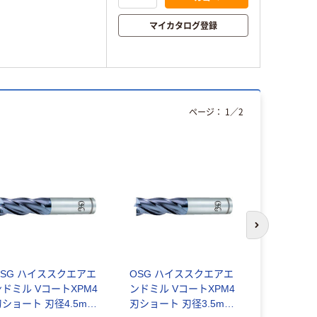
マイカタログ登録
ページ：
1
／
2
次のスライド
OSG ハイススクエアエ
OSG ハイススクエアエ
Seco Tools
ンドミル VコートXPM4
ンドミル VコートXPM4
JCO71016
刃ショート 刃径4.5mm
刃ショート 刃径3.5mm
4 1セット（