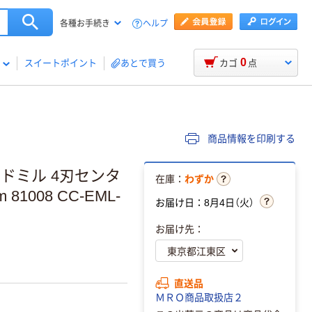
ヘルプ
各種お手続き
0
スイートポイント
あとで買う
カゴ
点
商品情報を印刷する
ドミル 4刃センタ
在庫：
わずか
1008 CC-EML-
お届け日：8月4日（火）
お届け先：
直送品
ＭＲＯ商品取扱店２