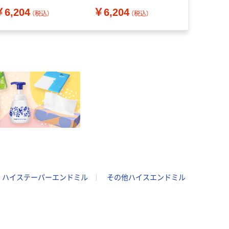
長15mm 8452045 V-
刃長12mm 8452035 V-
品）
￥6,204
￥6,204
￥29,30
PM-EMS-4.5 1本（直送
XPM-EMS-3.5 1本（直送
（税込）
（税込）
）
品）
ハイステーパーエンドミル
その他ハイスエンドミル