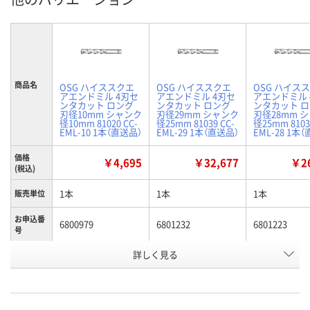
商品名
OSG ハイススクエ
OSG ハイススクエ
OSG ハイス
アエンドミル 4刃セ
アエンドミル 4刃セ
アエンドミル 
ンタカット ロング
ンタカット ロング
ンタカット 
刃径10mm シャンク
刃径29mm シャンク
刃径28mm 
径10mm 81020 CC-
径25mm 81039 CC-
径25mm 8103
EML-10 1本（直送品）
EML-29 1本（直送品）
EML-28 1本
価格
￥4,695
￥32,677
￥26
(税込)
1本
1本
1本
販売単位
お申込番
6800979
6801232
6801223
号
詳しく見る
わずか
わずか
あり
在庫
8月12日（水）
8月12日（水）
8月19日（水）
お届け日