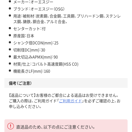
メーカー：オーエスジー
ブランド：オーエスジー（OSG）
用途：被削材：炭素鋼、合金鋼、工具鋼、プリハードン鋼、ステンレ
ス鋼、鋳鉄、銅合金、アルミ合金。
センターカット：付
原産国：日本
シャンク径DCON(mm)：25
切削径DC(mm)：30
最大切込みAPMX(mm)：90
材質/仕上：コバルト高速度鋼(HSS CO)
機能長さLF(mm)：160
備考（ご注意）
【返品について】お客様のご都合による返品はお受けできません。
ご購入の際は、ご利用ガイド「
ご利用ガイド
」を必ずご確認の上、お
申し込みください。
直送品のため、以下の点にご注意ください。