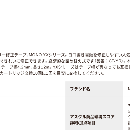
型
タテ引き
タテ引き
65
65
ー修正テープ、MONO YXシリーズ。ヨコ書き書類を修正しやすい
ぐきれいに修正できます。経済的な詰め替え式です（品番：CT-YR）
テープ幅4.2mm、長さ12m。YXシリーズはテープ幅が異なっても互
カートリッジ交換10回に1回を目安に交換してください。
ブランド名
アスクル商品環境スコア
詳細/加点項目