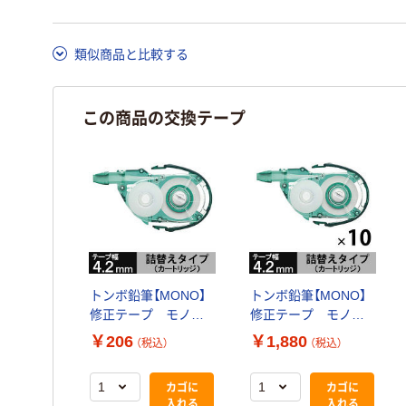
類似商品と比較する
この商品の交換テープ
トンボ鉛筆【MONO】
トンボ鉛筆【MONO】
修正テープ モノ
修正テープ モノ
YX 4.2mm 詰め替
YX 4.2mm 詰め替
￥206
￥1,880
（税込）
（税込）
えカートリッジ CT-
えカートリッジ CT-
YR4 1個
YR4 10個
カゴに
カゴに
入れる
入れる