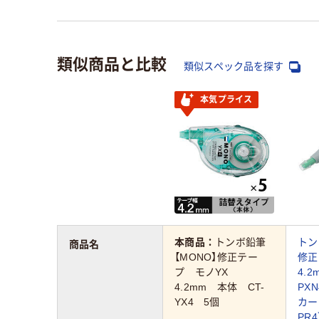
類似商品と比較
類似スペック品を探す
本気プライス
本商品：
トンボ鉛筆
トン
商品名
【MONO】修正テー
修正
プ モノYX
4.2
4.2mm 本体 CT-
PX
YX4 5個
カー
PR