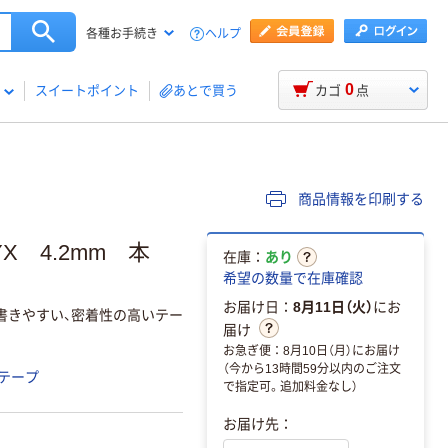
ヘルプ
各種お手続き
0
スイートポイント
あとで買う
カゴ
点
商品情報を印刷する
X 4.2mm 本
在庫：
あり
希望の数量で在庫確認
お届け日：
8月11日（火）
にお
書きやすい、密着性の高いテー
届け
お急ぎ便：8月10日（月）にお届け
（今から13時間59分以内のご注文
テープ
で指定可。追加料金なし）
お届け先：