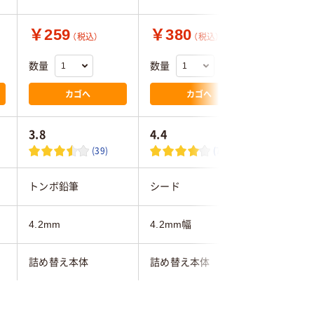
￥259
￥380
￥408
（税込）
（税込）
数量
数量
数量
カゴへ
カゴへ
3.8
4.4
(39)
(7)
トンボ鉛筆
シード
プラス
4.2mm
4.2mm幅
4.2mm
詰め替え本体
詰め替え本体
詰め替え
10m
10m
10m