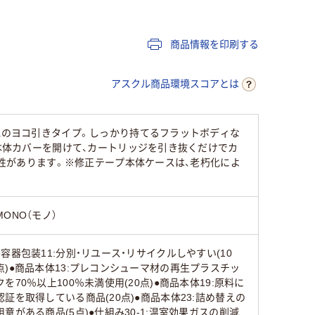
ヨコ引き
ペン型
タテ引き
商品情報を印刷する
65
アスクル商品環境スコアとは
人気のヨコ引きタイプ。しっかり持てるフラットボディな
。本体カバーを開けて、カートリッジを引き抜くだけでカ
換性があります。※修正テープ本体ケースは、老朽化によ
MONO（モノ）
●容器包装11:分別・リユース・リサイクルしやすい(10
点)●商品本体13:プレコンシューマ材の再生プラスチッ
クを70％以上100％未満使用(20点)●商品本体19:原料に
認証を取得している商品(20点)●商品本体23:詰め替えの
用意がある商品(5点)●仕組み30-1:温室効果ガスの削減