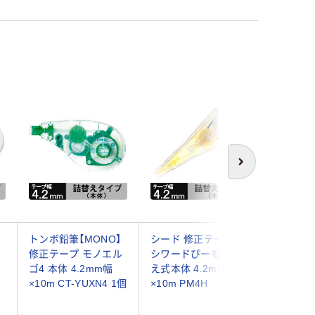
次へ
トンボ鉛筆【MONO】
シード 修正テープ ケ
プラス 
修正テープ モノエル
シワードぴーも詰替
い修正テー
体
ゴ4 本体 4.2mm幅
え式本体 4.2mm幅
本体 ピン
×10m CT-YUXN4 1個
×10m PM4H
014P 1個