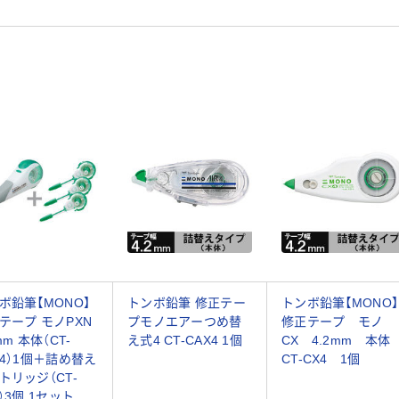
ボ鉛筆【MONO】
トンボ鉛筆 修正テー
トンボ鉛筆【MONO】
テープ モノPXN
プモノエアーつめ替
修正テープ モノ
mm 本体（CT-
え式4 CT-CAX4 1個
CX 4.2mm 本
N4）1個＋詰め替え
CT-CX4 1個
トリッジ（CT-
4）3個 1セット