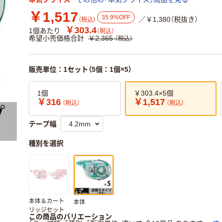
￥1,517
35.9%OFF
／￥1,380（税抜き）
（税込）
￥303.4
1個あたり
（税込）
希望小売価格合計
￥2,365
（税込）
販売単位：1セット（5個：1個×5）
1個
￥303.4×5個
￥316
￥1,517
（税込）
（税込）
テープ幅
種別を選択
本体＆カート
本体
リッジセット
この商品のバリエーション