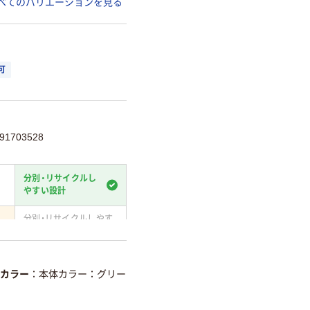
べてのバリエーションを見る
可
1703528
分別・リサイクルし
やすい設計
分別・リサイクルしやす
い設計
て
温室効果ガスなどの
削減
カラー
本体カラー：グリー
詳細「
アスクル商品環境スコ