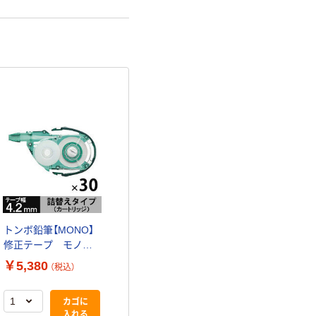
トンボ鉛筆【MONO】
修正テープ モノ
YX 4.2mm 詰め替
￥5,380
（税込）
えカートリッジ CT-
YR4 30個
カゴに
入れる