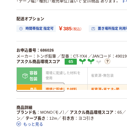
「テープ幅」「種別」「販売単位」違いで 全10商品 あります。
す
配送オプション
￥385
時間帯指定 指定可
置き場所指定 利用
（税込）
お申込番号：686026
メーカー：トンボ鉛筆
／型番：CT-YX4
／JANコード：490199
アスクル商品環境スコア
65
容器
環境に配慮した材料を
省資源・無包装
使用
包装
詳しく見る
商品
環境に配慮した材料
省資源・省エネ・節
本体
を使用
水
独自の回収スキームが
アスクルで資源循環し
商品詳細
仕組
ある
いる
ブランド名
MONO（モノ）
／
アスクル商品環境スコア
65
／
ン
／
テープ長さ
12m
／
引き方
ヨコ引き
この商品の環境配慮ポイントです。詳しくはページ下部の商品
もっと見る
ア詳細／加点項目
」で確認できます。