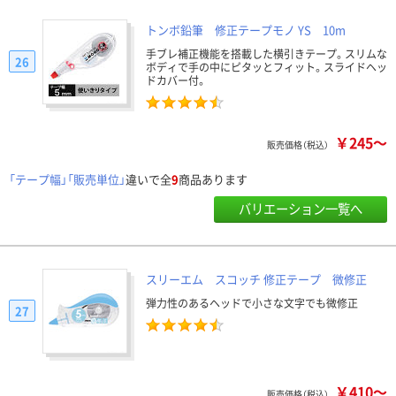
トンボ鉛筆 修正テープモノ YS 10m
手ブレ補正機能を搭載した横引きテープ。スリムな
26
ボディで手の中にピタッとフィット。スライドヘッ
ドカバー付。
￥245～
販売価格（税込）
「テープ幅」「販売単位」
違いで全
9
商品あります
バリエーション一覧へ
スリーエム スコッチ 修正テープ 微修正
弾力性のあるヘッドで小さな文字でも微修正
27
￥410～
販売価格（税込）