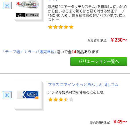
29
新機構「エアータッチシステム」を搭載し、使い始め
から使いきるまで驚くほど軽く消せる修正テープ
「MONO AIR」。世界初体感の軽い引き心地で、修正
スト …
￥230～
販売価格（税込）
「テープ幅」「カラー」「販売単位」
違いで全
14
商品あります
バリエーション一覧へ
プラス エアイン もっとあんしん 消しゴム
非フタル酸系可塑剤使用の安心仕様
30
￥49～
販売価格（税込）