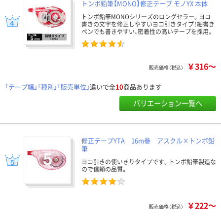
トンボ鉛筆【MONO】修正テープ モノYX 本体
トンボ鉛筆MONOシリーズのロングセラー。ヨコ
書きの文字を修正しやすいヨコ引きタイプ！細書き
ペンでも書きやすい、密着性の高いテープを採用。
￥316～
販売価格（税込）
「テープ幅」「種別」「販売単位」
違いで全
10
商品あります
バリエーション一覧へ
修正テープYTA 16m巻 アスクル×トンボ鉛
筆
ヨコ引きの使いきりタイプです。トンボ鉛筆製造な
ので信頼の品質。
￥222～
販売価格（税込）