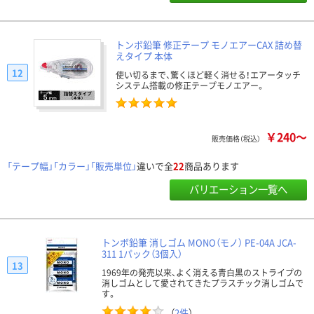
トンボ鉛筆 修正テープ モノエアーCAX 詰め替
えタイプ 本体
12
使い切るまで、驚くほど軽く消せる！エアータッチ
システム搭載の修正テープモノエアー。
￥240～
販売価格（税込）
「テープ幅」「カラー」「販売単位」
違いで全
22
商品あります
バリエーション一覧へ
トンボ鉛筆 消しゴム MONO（モノ） PE-04A JCA-
311 1パック（3個入）
13
1969年の発売以来、よく消える青白黒のストライプの
消しゴムとして愛されてきたプラスチック消しゴムで
す。
（
2件
）