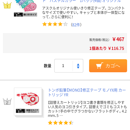
ト パステルカラー 1パック(4個) オリジナル
アスクルオリジナル使いきり修正テープ。コンパクト
なサイズで使いやすい。キャップと本体が一体型にな
って、さらに便利に！
（
82件
）
￥467
販売価格（税込）
1個あたり ￥116.75
数量
カゴへ
トンボ鉛筆【MONO】修正テープ モノYX用 カー
トリッジ YR
【詰替えカートリッジ】ヨコ書き書類を修正しやす
い人気のヨコ引きタイプ。詰替えでゴミもコストも
カット！手の中でグラつかないフラットボディ。4.2
ｍｍ、5 …