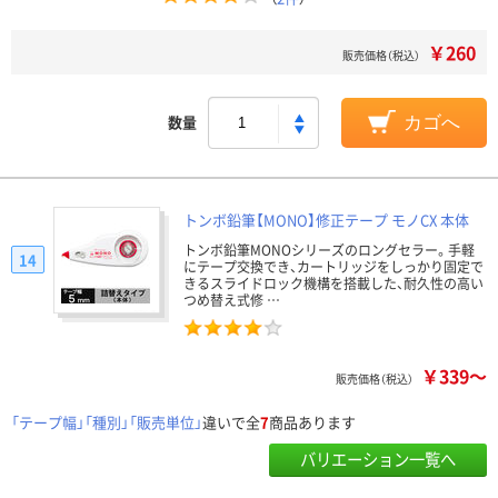
￥260
販売価格（税込）
数量
カゴへ
トンボ鉛筆【MONO】修正テープ モノCX 本体
トンボ鉛筆MONOシリーズのロングセラー。手軽
14
にテープ交換でき、カートリッジをしっかり固定で
きるスライドロック機構を搭載した、耐久性の高い
つめ替え式修 …
￥339～
販売価格（税込）
「テープ幅」「種別」「販売単位」
違いで全
7
商品あります
バリエーション一覧へ