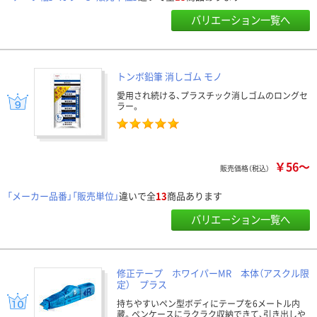
バリエーション一覧へ
トンボ鉛筆 消しゴム モノ
愛用され続ける、プラスチック消しゴムのロングセ
ラー。
￥56～
販売価格（税込）
「メーカー品番」「販売単位」
違いで全
13
商品あります
バリエーション一覧へ
修正テープ ホワイパーMR 本体（アスクル限
定） プラス
持ちやすいペン型ボディにテープを6メートル内
蔵。ペンケースにラクラク収納できて、引き出しや