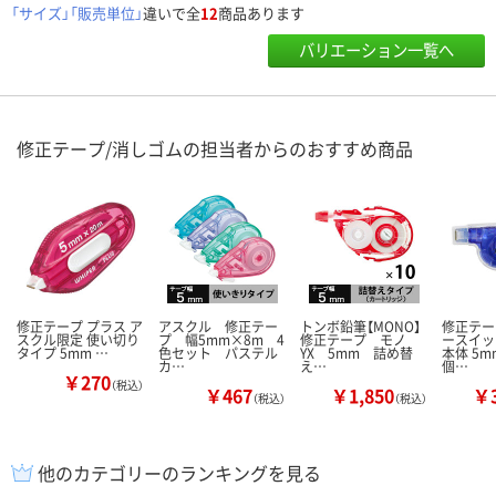
「サイズ」「販売単位」
違いで全
12
商品あります
バリエーション一覧へ
修正テープ/消しゴムの担当者からのおすすめ商品
修正テープ プラス ア
アスクル 修正テー
トンボ鉛筆【MONO】
修正テー
スクル限定 使い切り
プ 幅5mm×8m 4
修正テープ モノ
ースイッ
タイプ 5mm …
色セット パステル
YX 5mm 詰め替
本体 5m
カ…
え…
個…
￥270
（税込）
￥467
￥1,850
￥3
（税込）
（税込）
他のカテゴリーのランキングを見る