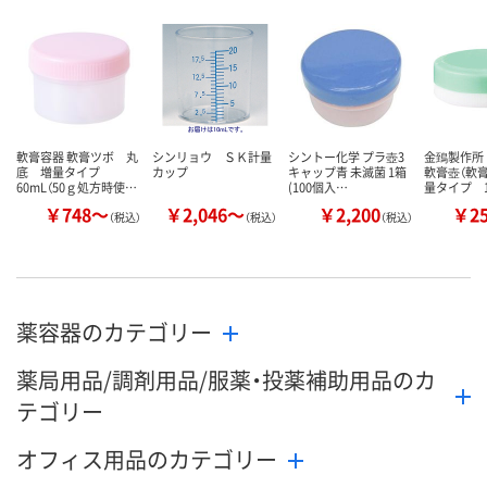
軟膏容器 軟膏ツボ 丸
シンリョウ ＳＫ計量
シントー化学 プラ壺3
金鵄製作所
底 増量タイプ
カップ
キャップ青 未滅菌 1箱
軟膏壺（軟
60mL（50ｇ処方時使…
(100個入…
量タイプ 
￥748～
￥2,046～
￥2,200
￥2
（税込）
（税込）
（税込）
薬容器のカテゴリー
薬局用品/調剤用品/服薬・投薬補助用品のカ
テゴリー
オフィス用品のカテゴリー