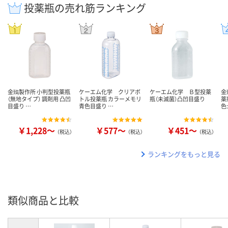
投薬瓶の売れ筋ランキング
金鵄製作所 小判型投薬瓶
ケーエム化学 クリアボ
ケーエム化学 Ｂ型投薬
金
（無地タイプ） 調剤用 凸凹
トル投薬瓶 カラーメモリ
瓶（未滅菌）凸凹目盛り
薬
目盛り …
青色目盛り …
色
￥1,228～
￥577～
￥451～
（税込）
（税込）
（税込）
ランキングをもっと見る
類似商品と比較