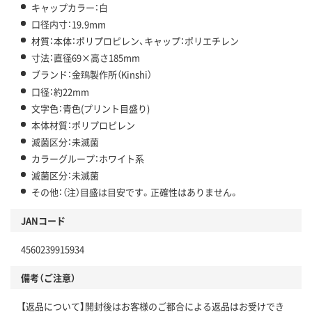
キャップカラー：白
口径内寸：19.9mm
材質：本体：ポリプロピレン、キャップ：ポリエチレン
寸法：直径69×高さ185mm
ブランド：金鵄製作所（Kinshi）
口径：約22mm
文字色：青色(プリント目盛り)
本体材質：ポリプロピレン
滅菌区分：未滅菌
カラーグループ：ホワイト系
滅菌区分：未滅菌
その他：（注）目盛は目安です。正確性はありません。
JANコード
4560239915934
備考（ご注意）
【返品について】開封後はお客様のご都合による返品はお受けでき