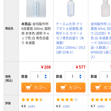
本商品：
金鵄製作所
ケーエム化学 クリ
金鵄製作所 
K投薬瓶 500mL 調剤
アボトル投薬瓶 透
薬瓶 60mL 
商品名
用 本体色:透明 キャ
明ボトル カラーメ
り（凸凹形） 
ップ色:白 青色目盛
モリ青色目盛り （未
色:白 未滅菌
り 未滅菌
滅菌）
ード:20010
200cc（200mL） 1913
品・入数違い
1袋（10本入）
BIN6020 1袋
入）
￥208
￥577
数量
数量
数量
価格
(税込)
カゴへ
カゴへ
カ
評価
4.6
4.3
4.7
（
3件
）
（
3件
）
（
4件
）