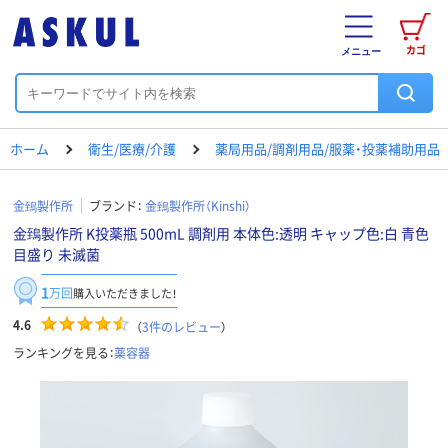
カゴ
メニュー
ホーム
衛生/医療/介護
薬局用品/調剤用品/服薬・投薬補助用品
金鵄製作所
ブランド：
金鵄製作所（Kinshi）
金鵄製作所 K投薬瓶 500mL 調剤用 本体色:透明 キャップ色:白 青色
目盛り 未滅菌
1
万回
購入いただきました！
4.6
（
3
件のレビュー
）
ランキングを見る：
薬容器