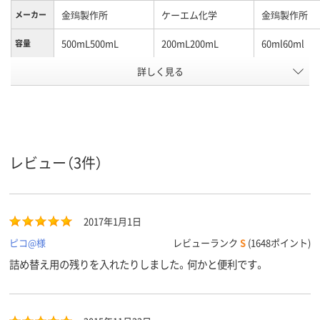
金鵄製作所
ケーエム化学
金鵄製作所
メーカー
500mL500mL
200mL200mL
60ml60ml
容量
詳しく見る
未滅菌未滅菌
未滅菌未滅菌
滅菌区分
本体：ポリプロピレ
本体：PET樹脂、キャ
本体：ポリプ
ン、キャップ：ポリエ
ップ：PE（ポリエチレ
ン、キャップ：
材質
チレンポリプロピレ
ン）樹脂
チレンポリプ
ン
ン
レビュー（3件）
ホワイト系
ホワイト系
ホワイト系
カラーグ
ループ
未滅菌
未滅菌
未滅菌
滅菌
2017年1月1日
アスクル
ピコ@様
レビューランク
S
(1648ポイント)
商品環境
スコア
詰め替え用の残りを入れたりしました。何かと便利です。