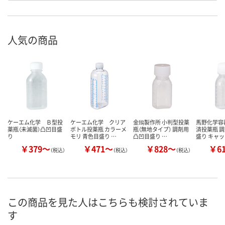
人気の商品
ケーエム化学 Ｂ型投
ケーエム化学 クリア
金鵄製作所 小判型投薬
馬野化学容
薬瓶（未滅菌）凸凹目盛
ボトル投薬瓶 カラーメ
瓶（無地タイプ） 調剤用
済投薬瓶 調
り
モリ 青色目盛り …
凸凹目盛り …
盛り キャ
￥379～
￥471～
￥828～
￥6
（税込）
（税込）
（税込）
この商品を見た人はこちらも検討されていま
す