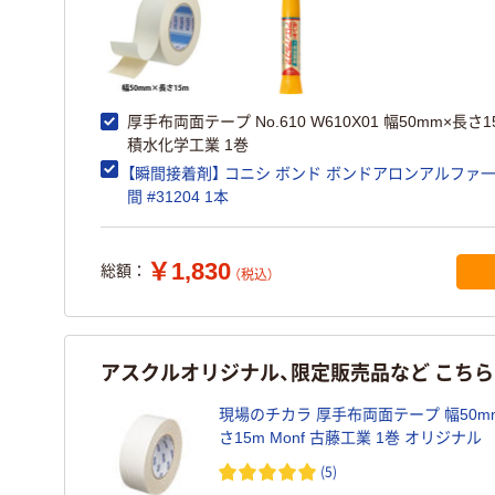
厚手布両面テープ No.610 W610X01 幅50mm×長さ1
積水化学工業 1巻
【瞬間接着剤】 コニシ ボンド ボンドアロンアルファ
間 #31204 1本
￥1,830
総額：
（税込）
アスクルオリジナル、限定販売品など こち
現場のチカラ 厚手布両面テープ 幅50m
さ15m Monf 古藤工業 1巻 オリジナル
(5)