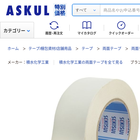
すべて
カテゴリー
履歴・再注文
マイカタログ
クイックオーダー
ホーム
テープ/梱包資材/店舗用品
テープ
両面テープ
両面
メーカー
積水化学工業
積水化学工業の両面テープを全て見る
ブラ