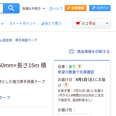
ヘルプ
各種お手続き
0
スイートポイント
あとで買う
カゴ
点
ゴム固定用 厚手両面テープ
商品情報を印刷する
50mm×長さ15m 積
在庫：
あり
希望の数量で在庫確認
お届け日：
8月1日（土）
にお届
材とした強力厚手両面テープ
け
お急ぎ便：7月31日（金）にお届け
（今から14時間55分以内のご注文
テープ
で指定可。追加料金なし）
お届け先：