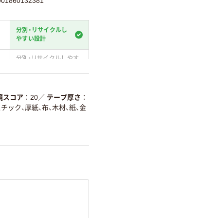
1860132381
分別・リサイクルし
やすい設計
分別・リサイクルしやす
い設計
温室効果ガスなどの
削減
境スコア
20
／
テープ厚さ
チック、厚紙、布、木材、紙、金
詳細「
アスクル商品環境スコ