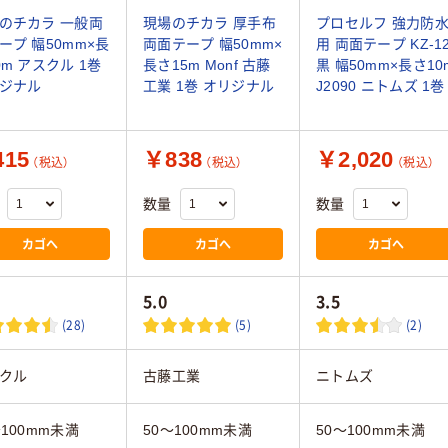
のチカラ 一般両
現場のチカラ 厚手布
プロセルフ 強力防
ープ 幅50mm×長
両面テープ 幅50mm×
用 両面テープ KZ-1
0m アスクル 1巻
長さ15m Monf 古藤
黒 幅50mm×長さ10
ジナル
工業 1巻 オリジナル
J2090 ニトムズ 1巻
15
￥838
￥2,020
（税込）
（税込）
（税込）
数量
数量
カゴへ
カゴへ
カゴへ
5.0
3.5
(28)
(5)
(2)
クル
古藤工業
ニトムズ
～100mm未満
50～100mm未満
50～100mm未満