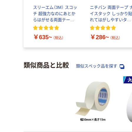
スリーエム（3M） スコッ
ニチバン 両面テープ 
チ 超強力なのにあとか
イスタック しっかり
らはがせる両面テープ
れてはがしやすいタイ
プレミアゴールド 平滑
プ （ガラス面・プラス
面用/粗面用
ック面・金属面用）
￥635~
￥286~
（税込）
（税込）
類似商品と比較
類似スペック品を探す