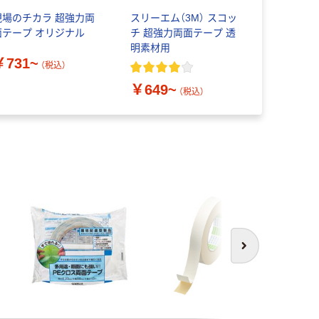
現場のチカラ 超強力両
スリーエム（3M） スコッ
スリーエム（
面テープ オリジナル
チ 超強力両面テープ 透
チ 超強力
明素材用
レミアゴー
￥731~
ー多用途 
（税込）
￥649~
￥481~
（税込）
次へ