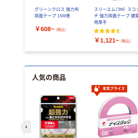
グリーンクロス 強力布
スリーエム（3M） スコ
両面テープ 15M巻
チ 強力両面テープ 建
用厚手
￥608~
（税込）
￥1,121~
（税込）
人気の商品
本気プライス
前のスライドへ