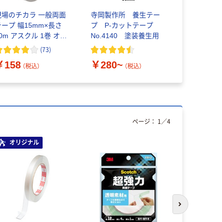
現場のチカラ 一般両面
寺岡製作所 養生テー
テープ 幅15mm×長さ
プ P-カットテープ
0m アスクル 1巻 オリ
No.4140 塗装養生用
ジナル
(
73
)
￥158
￥280~
（税込）
（税込）
ページ：
1
／
4
オリジナル
人気商品
次のスライド