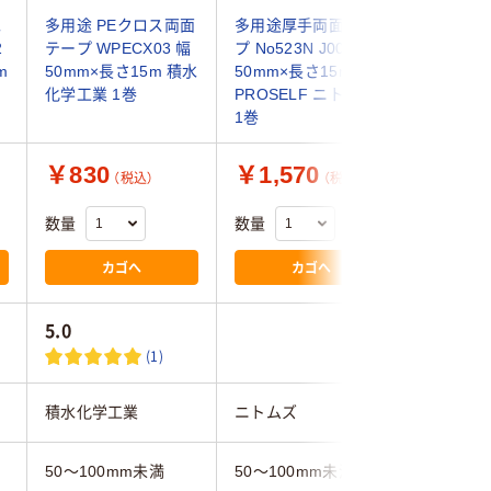
水
多用途 PEクロス両面
多用途厚手両面テー
カーペッ
2
テープ WPECX03 幅
プ No523N J0090 幅
ープS J0
m
50mm×長さ15m 積水
50mm×長さ15m
50mm×
化学工業 1巻
PROSELF ニトムズ
PROSE
1巻
1巻
￥830
￥1,570
￥1,1
（税込）
（税込）
数量
数量
数量
カゴへ
カゴへ
5.0
(1)
積水化学工業
ニトムズ
ニトムズ
50～100mm未満
50～100mm未満
50～10