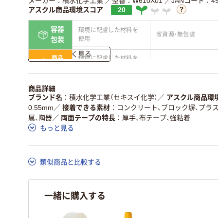
メーカー：積水化学工業
／型番：W610X01
／JANコード：490
アスクル商品環境スコア
20
容器
環境に配慮した材料を
省資源・無包装
使用
包装
詳しく見る
商品
環境に配慮した材料を
省資源・省エネ・節水
本体
使用
独自の回収スキームが
アスクルで資源循環し
商品詳細
仕組
ある
ている
ブランド名
積水化学工業（セキスイ化学）
／
アスクル商品環
0.55mm
／
接着できる素材
コンクリート、ブロック塀、プラス
この商品の環境配慮ポイントです。詳しくはページ下部の商品
属、陶器
／
両面テープの特長
厚手、布テープ、強粘着
ア詳細／加点項目
」で確認できます。
もっと見る
類似商品と比較する
一緒に購入する