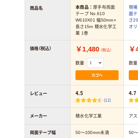
本商品：
厚手布両面
現場
商品名
テープ No.610
面テ
W610X01 幅50mm×
さ2
長さ15m 積水化学工
オリ
業 1巻
￥1,480
￥4
価格（税込）
（税込）
数量
数量
カゴへ
4.5
4.7
レビュー
(12)
メーカー
積水化学工業
アス
両面テープ幅
50～100mm未満
50