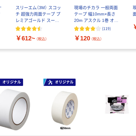
ナ
スリーエム（3M） スコッ
現場のチカラ 一般両面
貼
チ 超強力両面テープ プ
テープ 幅10mm×長さ
レミアゴールド スーパ
20m アスクル 1巻 オリ
チ
ー多用途 粗面用
ジナル
(
119
)
￥612~
￥120
（税込）
（税込）
オリジナル
オリジナル