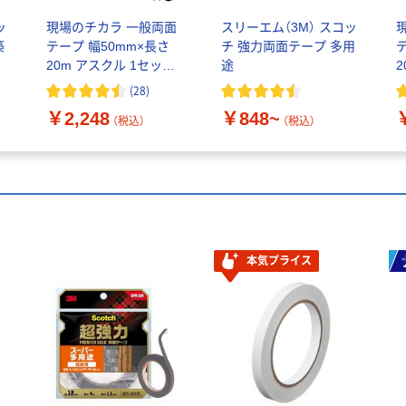
ッ
現場のチカラ 一般両面
スリーエム（3M） スコッ
築
テープ 幅50mm×長さ
チ 強力両面テープ 多用
20m アスクル 1セット
途
2
（6巻入） オリジナル
(
28
)
￥2,248
￥848~
（税込）
（税込）
本気プライス