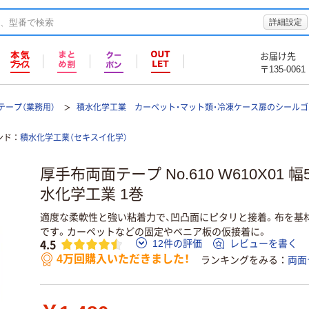
詳細設定
お届け先
〒135-0061
テープ（業務用）
積水化学工業 カーペット・マット類・冷凍ケース扉のシール
ンド
積水化学工業（セキスイ化学）
厚手布両面テープ No.610 W610X01 幅
水化学工業 1巻
適度な柔軟性と強い粘着力で、凹凸面にピタリと接着。布を基
です。カーペットなどの固定やベニア板の仮接着に。
4.5
12件の評価
レビューを書く
4万回購入いただきました！
ランキングをみる
両面