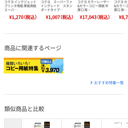
コクヨ インクジェット
コクヨ スーパーファ
コクヨ カラーレーザー
コクヨ 
プリンタ用紙 厚紙用紙
イングレード スタン
&カラーコピー用紙 中
&カラー
スーパ…
ダードタイプ…
厚口 両…
厚口 両…
¥1,270（税込）
¥1,007（税込）
¥17,043（税込）
¥8,
商品に関連するページ
おすすめ特集一覧
類似商品と比較