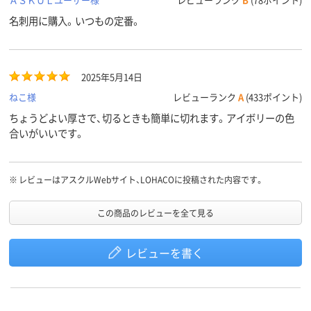
転写、ドット、インク
転写、ドット、インク
プリンタ、コ
対応プリ
名刺用に購入。いつもの定番。
ジェットプリンタ、
ジェットプリンタ、
熱転写対応、
ンタ
コピー機、ドットプ
コピー機、ドットプ
ジェットプリ
リンタ、レーザープ
リンタ、レーザープ
コピー機、レ
リンタ、熱転写プリ
リンタ、熱転写プリ
プリンタ、熱
ンタ、インクジェッ
ンタ、インクジェッ
リンタ、イン
2025年5月14日
ト（染料・顔料）、レー
ト（染料・顔料）、レー
ットプリンタ(
ねこ様
レビューランク
A
(433ポイント)
ザー、コピー、熱転
ザー、コピー、熱転
顔料)、レーザ
写、ドット、インクジ
写、ドット、インクジ
ンタ、コピー
ちょうどよい厚さで、切るときも簡単に切れます。アイボリーの色
ェットプリンタ、コ
ェットプリンタ、コ
写対応、イン
合いがいいです。
ピー機、ドットプリ
ピー機、ドットプリ
ットプリンタ
ンタ、レーザープリ
ンタ、レーザープリ
ー機、レーザ
ンタ、熱転写プリン
ンタ、熱転写プリン
ンタ、熱転写
タ、インクジェット
タ、インクジェット
タ
※
レビューはアスクルWebサイト、LOHACOに投稿された内容です。
（染料・顔料）、レーザ
（染料・顔料）、レーザ
ー、コピー、熱転写、
ー、コピー、熱転写、
この商品のレビューを全て見る
ドット、インクジェ
ドット、インクジェ
ットプリンタ、コピ
ットプリンタ、コピ
ー機、ドットプリン
ー機、ドットプリン
レビューを書く
タ、レーザープリン
タ、レーザープリン
タ、熱転写プリンタ
タ、熱転写プリンタ
0.23mm
0.20mm
紙厚