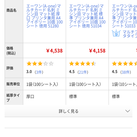
エーワン（A-one）マ
エーワン（A-one）マ
エーワン（A-o
ルチカード 名刺 ミ
ルチカード 名刺 ミ
ルチカード 名
商品名
シン目 マット紙 厚
シン目 マット紙 標
シン目 マット
口 プリンタ兼用 A4
準 プリンタ兼用 A4
準 プリンタ兼用
アイボリー 10面 100
アイボリー 10面 100
アイボリー 10
シート 徳用 51280
シート 徳用 51034
シート 51033
マルチ
タタイプ
価格
￥4,538
￥4,158
(税込)
評価
3.0
4.5
4.5
（
3件
）
（
21件
）
（
38件
）
1袋（100シート入）
1袋（100シート入）
1袋（10シート
販売単位
紙厚タイ
厚口
標準
標準
プ
シート入
詳しく見る
100シート
100シート
10シート
数
お申込番
696784
354161
354151
号