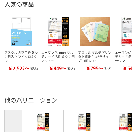
人気の商品
カラーグ
ベージュ系
ホワイト系
ホワイト系
ループ
アスクル
商品環境
75
75
35
スコア
アスクル 名刺用紙 ミシ
エーワン（A-one） マル
アスクル マルチプリン
エーワン（A-
ン目入り マイクロミシ
チカード 名刺 ミシン目
タ上質紙（はがきサイ
チカード 名
ン
マット…
ズ） 1冊（200…
ッジ マ…
￥2,522～
￥449～
￥795～
￥5
（税込）
（税込）
（税込）
他のバリエーション