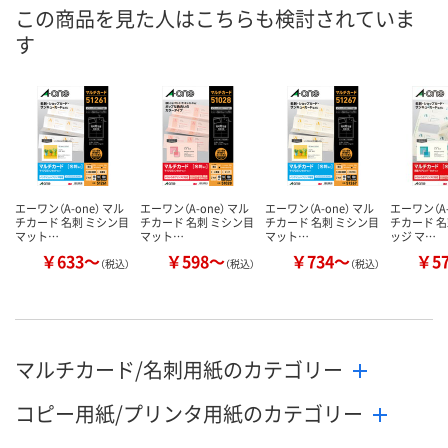
この商品を見た人はこちらも検討されていま
4点
あり
あり
在庫
す
8月10日（月）
8月10日（月）
8月10日（月）
お届け日
数量
数量
数量
カゴへ
カゴへ
カ
エーワン（A-one） マル
エーワン（A-one） マル
エーワン（A-one） マル
エーワン（A-
チカード 名刺 ミシン目
チカード 名刺 ミシン目
チカード 名刺 ミシン目
チカード 名
マット…
マット…
マット…
ッジ マ…
￥633～
￥598～
￥734～
￥5
（税込）
（税込）
（税込）
マルチカード/名刺用紙のカテゴリー
コピー用紙/プリンタ用紙のカテゴリー