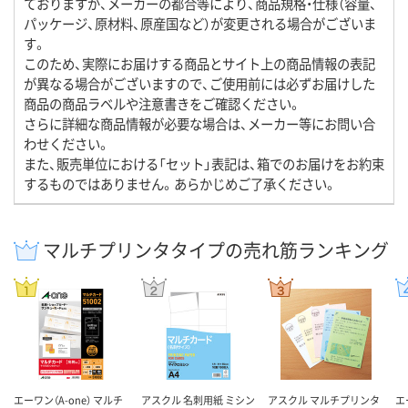
ておりますが、メーカーの都合等により、商品規格・仕様（容量、
パッケージ、原材料、原産国など）が変更される場合がございま
す。
このため、実際にお届けする商品とサイト上の商品情報の表記
が異なる場合がございますので、ご使用前には必ずお届けした
商品の商品ラベルや注意書きをご確認ください。
さらに詳細な商品情報が必要な場合は、メーカー等にお問い合
わせください。
また、販売単位における「セット」表記は、箱でのお届けをお約束
するものではありません。あらかじめご了承ください。
マルチプリンタタイプの売れ筋ランキング
エーワン（A-one） マルチ
アスクル 名刺用紙 ミシン
アスクル マルチプリンタ
エ