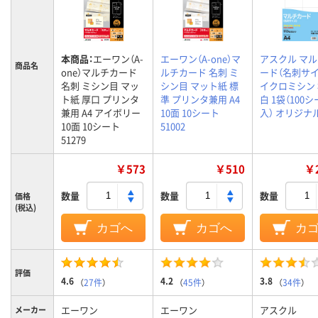
本商品：
エーワン（A-
エーワン（A-one）マ
アスクル マ
商品名
one）マルチカード
ルチカード 名刺 ミ
ード（名刺サイ
名刺 ミシン目 マッ
シン目 マット紙 標
イクロミシン
ト紙 厚口 プリンタ
準 プリンタ兼用 A4
白 1袋（100
兼用 A4 アイボリー
10面 10シート
入） オリジナ
10面 10シート
51002
51279
￥573
￥510
￥2
数量
数量
数量
価格
(税込)
カゴへ
カゴへ
カ
評価
4.6
4.2
3.8
（
27件
）
（
45件
）
（
34件
）
エーワン
エーワン
アスクル
メーカー