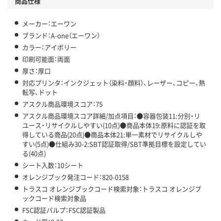
商品仕様
メーカー：エーワン
ブランド：A-one（エーワン）
カラー：アイボリー
印刷可能面：両面
厚さ：厚口
対応プリンタ：インクジェット（染料・顔料）、レーザー、コピー、熱
転写、ドット
アスクル商品環境スコア：75
アスクル商品環境スコア詳細/加点項目：●容器包装11:分別・リ
ユース・リサイクルしやすい(10点)●商品本体19:原料に認証を取
得している商品(20点)●商品本体21:単一素材でリサイクルしや
すい(5点)●仕組み30-2:SBT認証取得/SBT準拠目標を設定してい
る(40点)
シート入数：10シート
オレンジブック発注コード：820-0158
トラスコ オレンジブックコード検索対象：トラスコ オレンジブ
ックコード検索対象品
FSC認証パルプ：FSC認証製品