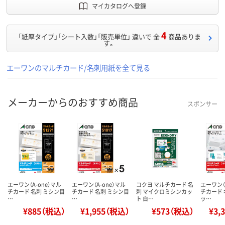
マイカタログへ登録
4
「紙厚タイプ」「シート入数」「販売単位」 違いで 全
商品ありま
す。
エーワンのマルチカード/名刺用紙を全て見る
メーカーからのおすすめ商品
スポンサー
エーワン（A-one）マル
エーワン（A-one）マル
コクヨ マルチカード 名
エーワン（
チカード 名刺 ミシン目
チカード 名刺 ミシン目
刺 マイクロミシンカッ
チカード 
…
…
ト 白…
ッ…
¥885（税込）
¥1,955（税込）
¥573（税込）
¥3,