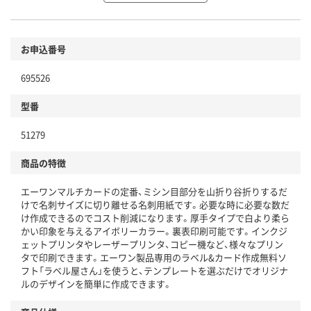
環境に配慮した材料を使用
商品
お申込番号
本体
省資源・省エネ・節水
695526
分別・リサイクルしやすい設計
型番
独自の回収スキームがある
51279
仕組
アスクルで資源循環している
商品の特徴
温室効果ガスなどの削減
エーワンマルチカードの定番、ミシン目部分を山折り谷折りするだ
この商品の環境配慮ポイントです。下記商品詳細「
けで名刺サイズに切り離せる名刺用紙です。必要な時に必要な数だ
アスクル商品環境スコア詳細／加点項目
」で確認できます。
け作成できるのでコスト削減になります。厚手タイプで白より柔ら
かい印象を与えるアイボリーカラー。裏表印刷可能です。インクジ
ェットプリンタやレーザープリンタ、コピー機など、様々なプリン
タで印刷できます。エーワン製品専用のラベル&カード作成無料ソ
フト「ラベル屋さん」を使うと、テンプレートを選ぶだけでオリジナ
ルのデザインを簡単に作成できます。