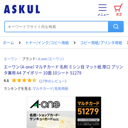
カゴ
メニュー
ホーム
トナー/インク/コピー用紙
コピー用紙/プリンタ用紙
エーワン
ブランド：
A-one（エーワン）
エーワン（A-one）マルチカード 名刺 ミシン目 マット紙 厚口 プリン
タ兼用 A4 アイボリー 10面 10シート 51279
4.6
（
27
件のレビュー
）
ランキングを見る：
マルチカード/名刺用紙