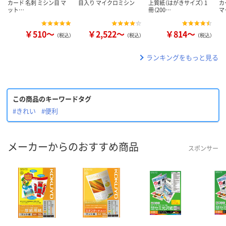
カード 名刺 ミシン目 マ
目入り マイクロミシン
上質紙（はがきサイズ） 1
カ
ット…
冊（200…
マ
￥510～
￥2,522～
￥814～
（税込）
（税込）
（税込）
ランキングをもっと見る
この商品のキーワードタグ
#きれい
#便利
メーカーからのおすすめ商品
スポンサー