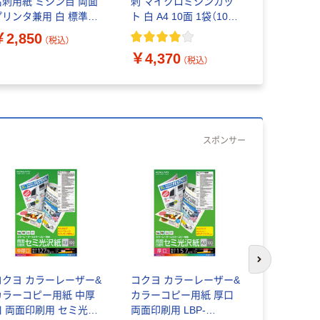
名刺用紙 ミシン目 両面
刺 マイクロミシンカッ
カード 名刺
プリンタ兼用 白 標準
ト 白 A4 10面 1袋（100
ット紙 ス
4 10面 1袋（25シート
シート入）
ノミー プリ
￥2,850
（税込）
）MT-JMN1WNZ
10面 10シート 51017×5
￥4,370
￥1,955
袋
（税込）
スポンサー
人気商品
次のスライド
コクヨ カラーレーザー&
コクヨ カラーレーザー&
カラーコピー用紙 中厚
カラーコピー用紙 厚口
コクヨ Ｌ
口 両面印刷用 セミ光沢
両面印刷用 LBP-
化紙・標準