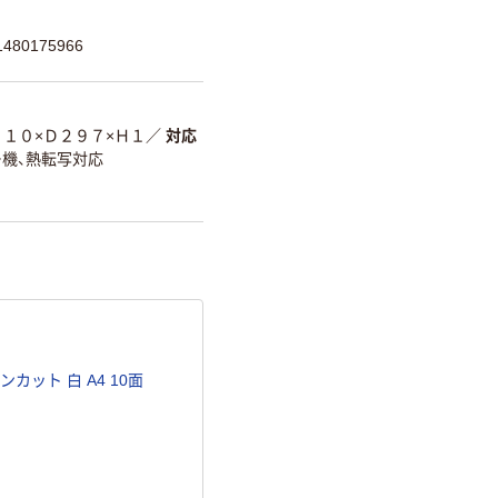
80175966
２１０×Ｄ２９７×Ｈ１
／
対応
機、熱転写対応
カット 白 A4 10面