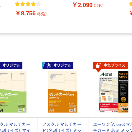
紙 A4 500枚 LBP-
F1310 1袋 (100枚入)
紙
￥2,090
沢
（税込）
FH2810
F
￥8,756
（税込）
オリジナル
オリジナル
本気プライス
クル マルチカー
アスクル マルチカー
エーワン（A-one）マ
名刺サイズ） マイ
ド（名刺サイズ） ミシ
チカード 名刺 ミシ