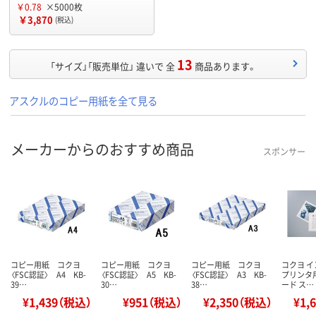
￥0.78
×5000枚
￥3,870
(税込)
13
「サイズ」「販売単位」 違いで 全
商品あります。
アスクルのコピー用紙を全て見る
メーカーからのおすすめ商品
スポンサー
コピー用紙 コクヨ
コピー用紙 コクヨ
コピー用紙 コクヨ
コクヨ 
〈FSC認証〉 A4 KB-
〈FSC認証〉 A5 KB-
〈FSC認証〉 A3 KB-
プリンタ
39…
30…
38…
ード ス…
¥1,439（税込）
¥951（税込）
¥2,350（税込）
¥1,