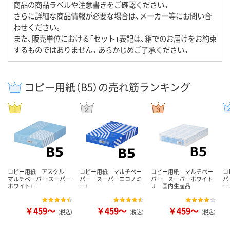
商品の商品ラベルや注意書きをご確認ください。
さらに詳細な商品情報が必要な場合は、メーカー等にお問い合
わせください。
また、販売単位における「セット」表記は、箱でのお届けをお約束
するものではありません。あらかじめご了承ください。
コピー用紙（B5）の売れ筋ランキング
コピー用紙 アスクル
コピー用紙 マルチペー
コピー用紙 マルチペー
コ
マルチペーパー スーパー
パー スーパーエコノミ
パー スーパーホワイト
パ
ホワイト+
ー+
Ｊ 国内生産品
ー
￥459～
￥459～
￥459～
（税込）
（税込）
（税込）