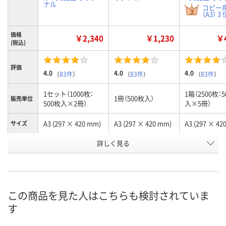
ナル
コピー
（A3） 3 
価格
￥2,340
￥1,230
￥4
(税込)
評価
4.0
4.0
4.0
（
83件
）
（
83件
）
（
83件
）
1セット（1000枚：
1箱（2500枚：
1冊（500枚入）
販売単位
500枚入×2冊）
入×5冊）
A3 (297 × 420 mm)
A3 (297 × 420 mm)
A3 (297 × 42
サイズ
お申込番
詳しく見る
701811
701712
704975
号
あり
あり
あり
在庫
8月12日（水）
8月12日（水）
8月12日（水）
お届け日
この商品を見た人はこちらも検討されていま
す
数量
数量
数量