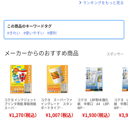
ランキングをもっと見る
この商品のキーワードタグ
#きれい
#使いやすい
#便利
メーカーからのおすすめ商品
スポンサー
コクヨ インクジェット
コクヨ スーパーファ
コクヨ LBP耐水強化
コクヨ 
プリンタ用紙 厚紙用紙
イングレード スタン
紙 中厚口 A4 LBP-
紙 中厚口
スーパ…
ダードタイプ…
WP…
WP…
¥1,270（税込）
¥1,007（税込）
¥1,930（税込）
¥3,