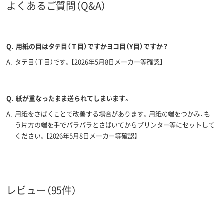
よくあるご質問（Q&A）
500、500枚
500、500枚
100、100枚
枚数
B5 (182 × 257 mm)
B5 （182 × 257
B5
サイズ
mm）、B5
Q.
用紙の目はタテ目（Ｔ目）ですかヨコ目（Y目）ですか？
アスクル
A.
タテ目（Ｔ目）です。【2026年5月8日メーカー等確認】
商品環境
70
45
スコア
Q.
紙が重なったまま送られてしまいます。
A.
用紙をさばくことで改善する場合があります。用紙の端をつかみ、も
う片方の端を手でパラパラとさばいてからプリンター等にセットして
ください。【2026年5月8日メーカー等確認】
レビュー（95件）