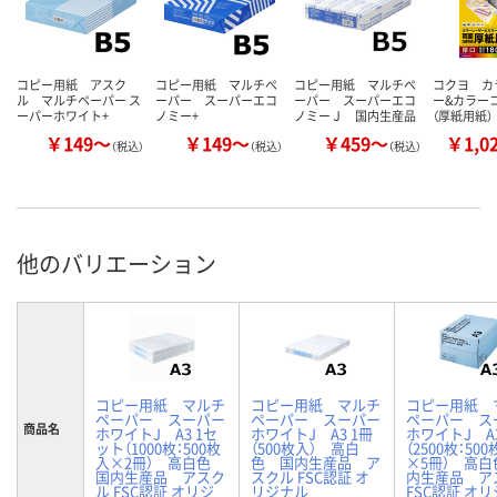
コピー用紙 アスク
コピー用紙 マルチペ
コピー用紙 マルチペ
コクヨ カ
ル マルチペーパー ス
ーパー スーパーエコ
ーパー スーパーエコ
ー&カラー
ーパーホワイト+
ノミー+
ノミーＪ 国内生産品
（厚紙用紙）
￥149～
￥149～
￥459～
￥1,0
（税込）
（税込）
（税込）
他のバリエーション
コピー用紙 マルチ
コピー用紙 マルチ
コピー用紙 
ペーパー スーパー
ペーパー スーパー
ペーパー ス
商品名
ホワイトJ A3 1セ
ホワイトJ A3 1冊
ホワイトJ A3
ット（1000枚：500枚
（500枚入） 高白
（2500枚：50
入×2冊） 高白色
色 国内生産品 ア
×5冊） 高白
国内生産品 アスク
スクル FSC認証 オ
内生産品 ア
ル FSC認証 オリジ
リジナル
FSC認証 オ