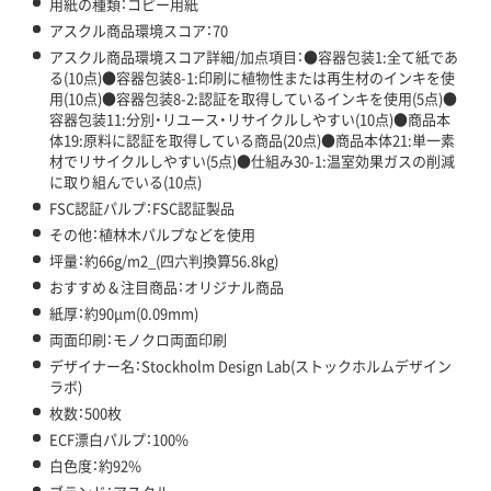
用紙の種類：コピー用紙
アスクル商品環境スコア：70
アスクル商品環境スコア詳細/加点項目：●容器包装1:全て紙であ
る(10点)●容器包装8-1:印刷に植物性または再生材のインキを使
用(10点)●容器包装8-2:認証を取得しているインキを使用(5点)●
容器包装11:分別・リユース・リサイクルしやすい(10点)●商品本
体19:原料に認証を取得している商品(20点)●商品本体21:単一素
材でリサイクルしやすい(5点)●仕組み30-1:温室効果ガスの削減
に取り組んでいる(10点)
FSC認証パルプ：FSC認証製品
その他：植林木パルプなどを使用
坪量：約66g/m2_(四六判換算56.8kg)
おすすめ＆注目商品：オリジナル商品
紙厚：約90μm(0.09mm)
両面印刷：モノクロ両面印刷
デザイナー名：Stockholm Design Lab(ストックホルムデザイン
ラボ)
枚数：500枚
ECF漂白パルプ：100%
白色度：約92%