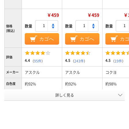
￥459
￥459
￥1
数量
数量
数量
価格
(税込)
カゴへ
カゴへ
カ
評価
4.4
4.5
4.5
（
95件
）
（
243件
）
（
19件
）
アスクル
アスクル
コクヨ
メーカー
約92%
約92%
約98%
白色度
用紙の厚
詳しく見る
約90μm(0.09mm)
約90μm(0.09mm)
210μm
さ
FSC認証
PEFC認証
環境対応
用紙の種
コピー用紙
コピー用紙
フルカラー用
類