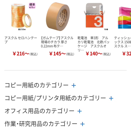
カゴへ
カゴへ
カ
アスクル セロハンテー
【ガムテープ】アスクル
乾電池 単3形 アル
ティッシュ
プ
現場のチカラ 厚さ
カリ乾電池 北欧パッ
ックス 150
0.22mm 布テ…
ケージ アスクルオ
スクル ス…
リ…
￥216～
￥145～
￥140～
￥3
（税込）
（税込）
（税込）
コピー用紙のカテゴリー
コピー用紙/プリンタ用紙のカテゴリー
オフィス用品のカテゴリー
作業・研究用品のカテゴリー