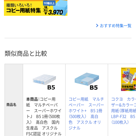
おすすめ特集一覧
類似商品と比較
本商品：
コピー用
コピー用紙 マルチ
コクヨ カラ
紙 マルチペーパ
ペーパー スーパー
ザー&カラー
商品名
ー スーパーホワイ
ホワイト+ B5 1冊
用紙（厚紙用
トJ B5 1冊（500枚
（500枚入） 高白
LBP-F32 B
入） 高白色 国内
色 アスクル オリ
（100枚入）
生産品 アスクル
ジナル
FSC認証 オリジナル