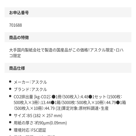
環境に配慮した材料を使用
商品
お申込番号
本体
省資源・省エネ・節水
701688
分別・リサイクルしやすい設計
商品の特徴
独自の回収スキームがある
大手国内製紙会社で製造の国産品がこの価格！アスクル限定・ロハ
仕組
コ限定
アスクルで資源循環している
商品仕様
温室効果ガスなどの削減
この商品の環境配慮ポイントです。下記商品詳細「
メーカー：アスクル
アスクル商品環境スコア詳細／加点項目
」で確認できます。
ブランド：アスクル
CO2排出量 [kg-CO2]：●1冊（500枚入）:4.48●1セット（1500枚：
500枚入×3冊）:13.44●1箱（5000枚：500枚入×10冊）:44.79●1箱
（500枚入×10冊）:44.79 (注)算定対象:原材料調達・生産
サイズ：B5 (182 × 257 mm)
用紙の厚さ：約90μm(0.09mm)
環境対応：FSC認証