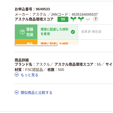
お申込番号：9649533
メーカー：アスクル
／JANコード：4535164045537
アスクル商品環境スコア
55
容器
環境に配慮した材料
省資源・無包装
を使用
包装
詳しく見る
商品
環境に配慮した材料
省資源・省エネ・節水
本体
を使用
独自の回収スキームがあ
アスクルで資源循環し
商品詳細
仕組
る
ている
ブランド名
アスクル
／
アスクル商品環境スコア
55
／
サイ
材質
FSC認証品
／
枚数
500
この商品の環境配慮ポイントです。詳しくはページ下部の商品
もっと見る
ア詳細／加点項目
」で確認できます。
類似商品と比較する