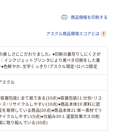
フルカラー用紙
コピー用紙
フルカラ
商品情報を印刷する
100枚
5000
500
アスクル商品環境スコアとは
B5
B5 (182 × 257 mm)
B5 (182 
の美しさにこだわりました。●印刷の裏写りしにくさが
45
方法：インクジェットプリンタにより黒ベタ印刷をした書
）●色鮮やか、文字くっきり！アスクル限定・ロハコ限定
アスクル
●容器包装1:全て紙である(10点)●容器包装11:分別・リユ
ース・リサイクルしやすい(10点)●商品本体19:原料に認
証を取得している商品(20点)●商品本体21:単一素材でリ
サイクルしやすい(5点)●仕組み30-1:温室効果ガスの削
減に取り組んでいる(10点)