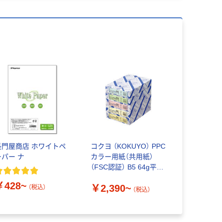
長門屋商店 ホワイトペ
コクヨ （KOKUYO） PPC
ーパー ナ
カラー用紙（共用紙）
（FSC認証） B5 64g平米
1包（500枚入）
￥428~
￥2,390~
（税込）
（税込）