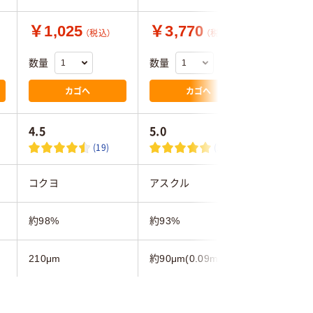
￥1,025
￥3,770
￥1,5
（税込）
（税込）
数量
数量
数量
カゴへ
カゴへ
4.5
5.0
4.0
(19)
(1)
コクヨ
アスクル
リコー
約98%
約93%
約90%
210μm
約90μm(0.09mm)
92μm
FSC認証