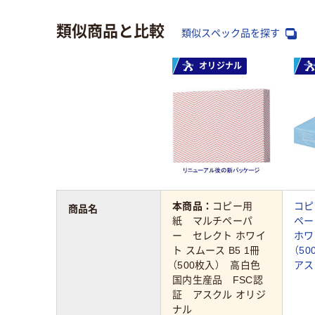
類似商品と比較
類似スペック品を探す
オリジナル
本商品：
コピー用
コピ
商品名
紙 マルチペーパ
ペー
ー セレクト ホワイ
ホワ
ト スムース B5 1冊
（5
（500枚入） 高白色
アス
国内生産品 FSC認
証 アスクル オリジ
ナル