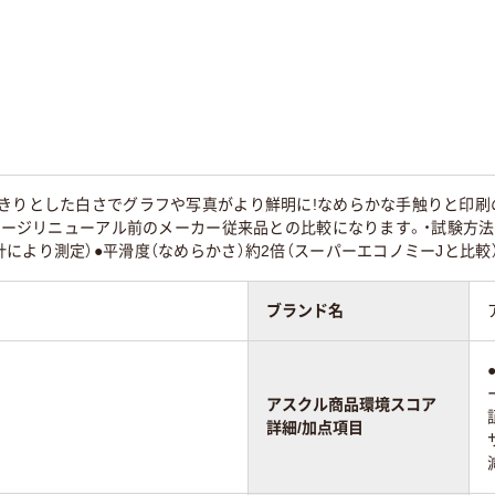
ー用紙
フルカラー用紙
コピー用紙
100
500
（182 × 257 mm）
B5
B5 (182 × 257 mm)
っきりとした白さでグラフや写真がより鮮明に!なめらかな手触りと印刷
35
70
ッケージリニューアル前のメーカー従来品との比較になります。・試験
により測定）●平滑度（なめらかさ）約2倍（スーパーエコノミーJと比較
ブランド名
アスクル商品環境スコア
詳細/加点項目