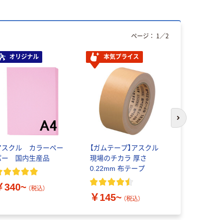
ページ：
1
／
2
オリジナル
本気プライス
本気プ
次のスライド
アスクル カラーペー
【ガムテープ】アスクル
【アスクル
パー 国内生産品
現場のチカラ 厚さ
伊藤園 香
0.22mm 布テープ
【緑茶】【麦
ットボトル
￥340~
（税込）
￥145~
￥1,772
（税込）