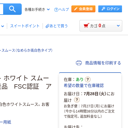
ヘルプ
各種お手続き
0
スイートポイント
あとで買う
カゴ
点
スムース（なめらか高白色タイプ）
商品情報を印刷する
 ホワイト スムー
在庫：
あり
生産品 FSC認証 ア
希望の数量で在庫確認
お届け日：
7月28日（火）
にお
届け
白色ホワイトスムース。お客
お急ぎ便：7月27日（月）にお届け
（今から14時間38分以内のご注文
で指定可。追加料金なし）
ー用紙
お届け先：