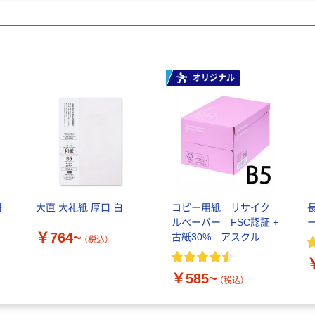
オリジナル
冊
大直 大礼紙 厚口 白
コピー用紙 リサイク
ルペーパー FSC認証 +
￥764~
古紙30% アスクル
（税込）
￥585~
（税込）