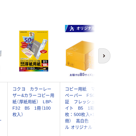
オリジナル
次へ
コクヨ カラーレー
コピー用紙 マルチ
リコー 
ザー&カラーコピー用
ペーパー FSC認
コピー用
紙（厚紙用紙） LBP-
証 フレッシュホワ
6000（7
色
F32 B5 1冊（100
イト B5 1箱（5000
枚入）
枚：500枚入×10
ナ
冊） 高白色 アスク
ル オリジナル