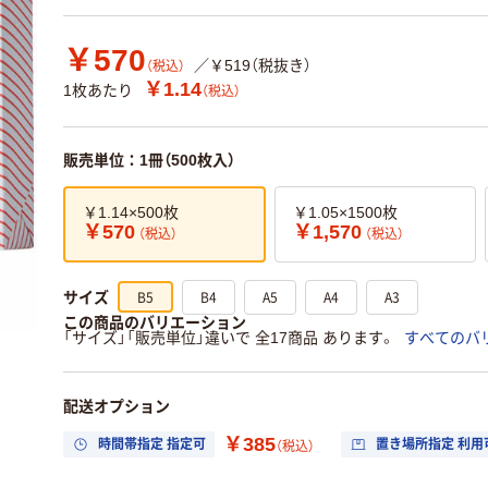
￥570
／￥519（税抜き）
（税込）
￥1.14
1枚あたり
（税込）
販売単位：1冊（500枚入）
￥1.14×500枚
￥1.05×1500枚
￥570
￥1,570
（税込）
（税込）
B5
B4
A5
A4
A3
サイズ
この商品のバリエーション
「サイズ」「販売単位」違いで 全17商品 あります。
すべてのバ
配送オプション
￥385
時間帯指定 指定可
置き場所指定 利用
（税込）