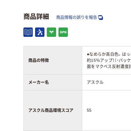
用紙の種類
コピー用紙
コピ
商品詳細
商品情報の誤りを報告
枚数
500
500
サイズ
B5 （182 × 257 mm）
B5 
●なめらか高白色。は
アスクル商品環境
55
45
商品の特徴
約15％アップ！（・パ
スコア
面をマクベス反射濃度計
メーカー名
アスクル
アスクル商品環境スコア
55