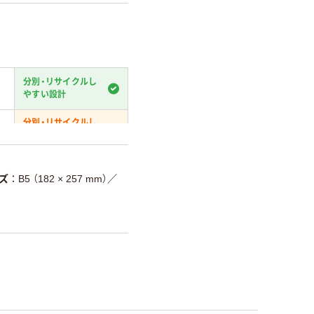
分別・リサイクルし
やすい設計
分別・リサイクルし
やすい設計
温室効果ガスなどの
削減
ズ
B5 （182 × 257 mm）
／
詳細「
アスクル商品環境スコ