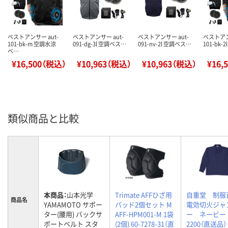
ベストアンサー aut-
ベストアンサー aut-
ベストアンサー aut-
ベストアン
101-bk-m 空調水涼
091-dg-3l 空調ベス…
091-nv-2l 空調ベス…
101-bk-
ベ…
¥16,500（税込）
¥10,963（税込）
¥10,963（税込）
¥16,
類似商品と比較
本商品：
山本光学
Trimate AFFひざ用
自重堂 制
商品名
YAMAMOTO サポー
パッド2個セット M
電効切火ジャ
ター(腰用) バックサ
AFF-HPM001-M 1袋
ー ネービ
ポートベルト スタ
(2個) 60-7278-31（直
2200（直送品）