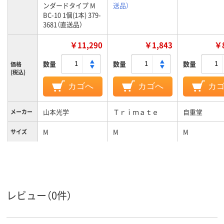
ンダードタイプ M
送品）
BC-10 1個(1本) 379-
3681（直送品）
￥11,290
￥1,843
￥8
数量
数量
数量
価格
(税込)
カゴへ
カゴへ
カ
山本光学
Ｔｒｉｍａｔｅ
自重堂
メーカー
M
M
M
サイズ
レビュー（0件）