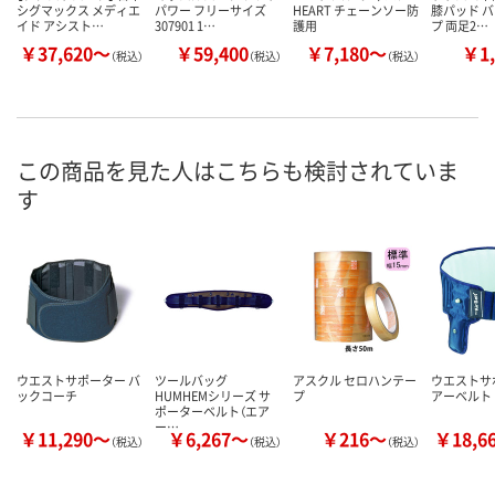
シグマックス メディエ
パワー フリーサイズ
HEART チェーンソー防
膝パッド 
イド アシスト…
307901 1…
護用
プ 両足2…
￥37,620～
￥59,400
￥7,180～
￥1,
（税込）
（税込）
（税込）
この商品を見た人はこちらも検討されていま
す
ウエストサポーター バ
ツールバッグ
アスクル セロハンテー
ウエストサ
ックコーチ
HUMHEMシリーズ サ
プ
アーベルト
ポーターベルト（エア
ー…
￥11,290～
￥6,267～
￥216～
￥18,6
（税込）
（税込）
（税込）