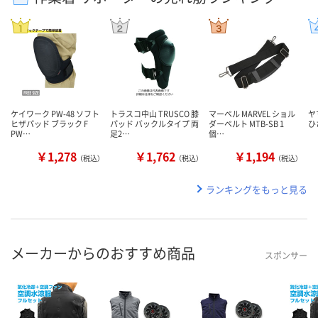
ケイワーク PW-48 ソフト
トラスコ中山 TRUSCO 膝
マーベル MARVEL ショル
ヤ
ヒザパッド ブラック F
パッド バックルタイプ 両
ダーベルト MTB-SB 1
ひ
PW…
足2…
個…
￥1,278
￥1,762
￥1,194
（税込）
（税込）
（税込）
ランキングをもっと見る
メーカーからのおすすめ商品
スポンサー