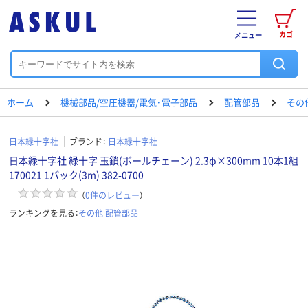
カゴ
メニュー
ホーム
機械部品/空圧機器/電気・電子部品
配管部品
その
日本緑十字社
ブランド：
日本緑十字社
日本緑十字社 緑十字 玉鎖(ボールチェーン) 2.3φ×300mm 10本1組
170021 1パック(3m) 382-0700
（
0
件のレビュー
）
ランキングを見る：
その他 配管部品