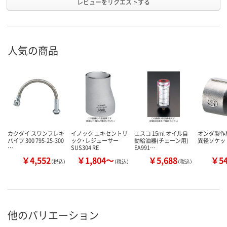
レビューをリクエストする
人気の商品
カクダイ スワンフレキ
イノック エキセントリ
エスコ 15ml オイル自
オンダ製作所
パイプ 300 795-25-300
ック・レジューサー
動給油器(チェーン用)
異径ソケッ
…
SUS304 RE
EA991…
￥4,552
￥1,804～
￥5,688
￥5
（税込）
（税込）
（税込）
他のバリエーション