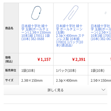
日本緑十字社 緑十
日本緑十字社 緑十
日本緑十字社
商品名
字 玉鎖(ボールチェ
字 ボールチェーン
字 玉鎖(ボー
ーン) 2.3Φ×150mm
(玉鎖)
ーン) 2.5Φ×
10本1組 170011 1袋
2.3φ×400mm ステ
10本1組 1700
(10本) 382-0688
ンレス製 10本組
(10本) 382-06
170031 1パック(10
本)（直送品）
価格
￥1,157
￥2,391
(税込)
1袋(10本)
1パック(10本)
1袋(10本)
販売単位
2.3Φ×150mm
2.3φ×400mm
2.5Φ×150m
サイズ
お申込番
詳しく見る
7410388
7410744
7410379
号
3点
わずか
2点
在庫