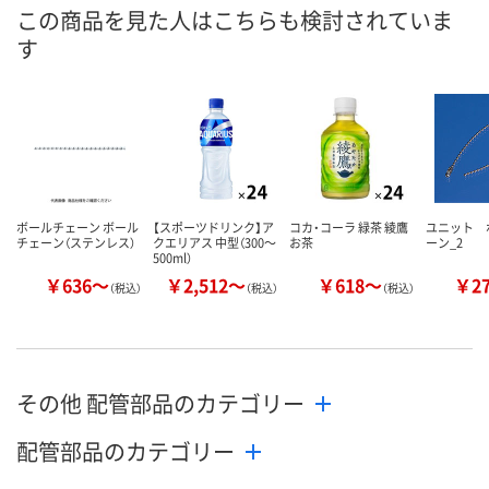
8月11日（火）
8月12日（水）
8月11日（火）
お届け日
この商品を見た人はこちらも検討されていま
す
数量
数量
数量
カゴへ
カゴへ
カ
ボールチェーン ボール
【スポーツドリンク】ア
コカ・コーラ 緑茶 綾鷹
ユニット 
チェーン（ステンレス）
クエリアス 中型（300～
お茶
ーン_2
500ml）
￥636～
￥2,512～
￥618～
￥2
（税込）
（税込）
（税込）
その他 配管部品のカテゴリー
配管部品のカテゴリー