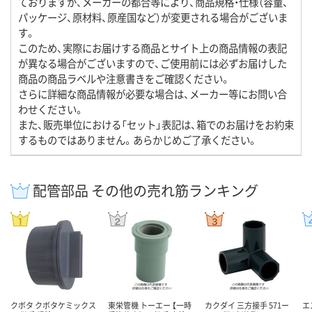
ておりますが、メーカーの都合等により、商品規格・仕様（容量、
パッケージ、原材料、原産国など）が変更される場合がございま
す。
このため、実際にお届けする商品とサイト上の商品情報の表記
が異なる場合がございますので、ご使用前には必ずお届けした
商品の商品ラベルや注意書きをご確認ください。
さらに詳細な商品情報が必要な場合は、メーカー等にお問い合
わせください。
また、販売単位における「セット」表記は、箱でのお届けをお約束
するものではありません。あらかじめご了承ください。
配管部品 その他の売れ筋ランキング
クボタ クボタケミックス
東栄管機 トーエー 【一時
カクダイ 三方接手 571ー
エ