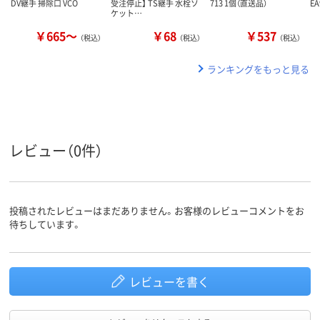
DV継手 掃除口 VCO
受注停止】 TS継手 水栓ソ
713 1個（直送品）
EA
ケット…
￥665～
￥68
￥537
（税込）
（税込）
（税込）
ランキングをもっと見る
レビュー（0件）
投稿されたレビューはまだありません。お客様のレビューコメントをお
待ちしています。
レビューを書く