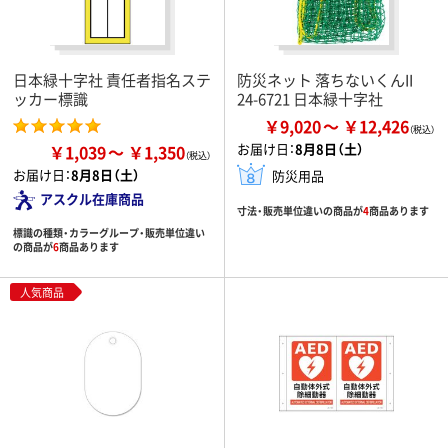
日本緑十字社 責任者指名ステ
防災ネット 落ちないくんII
ッカー標識
24-6721 日本緑十字社
￥9,020
￥12,426
お届け日：
8月8日（土）
￥1,039
￥1,350
お届け日：
8月8日（土）
防災用品
アスクル在庫商品
寸法・販売単位違いの商品が
4
商品あります
標識の種類・カラーグループ・販売単位違い
の商品が
6
商品あります
人気商品