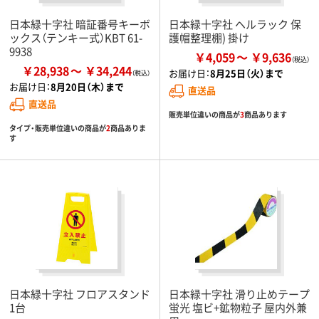
日本緑十字社 暗証番号キーボ
日本緑十字社 ヘルラック 保
ックス（テンキー式）KBT 61-
護帽整理棚) 掛け
9938
￥4,059
￥9,636
￥28,938
￥34,244
お届け日：
8月25日（火）まで
お届け日：
8月20日（木）まで
直送品
直送品
販売単位違いの商品が
3
商品あります
タイプ・販売単位違いの商品が
2
商品ありま
す
日本緑十字社 フロアスタンド
日本緑十字社 滑り止めテープ
1台
蛍光 塩ビ+鉱物粒子 屋内外兼