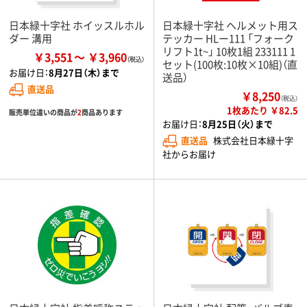
日本緑十字社 ホイッスルホル
日本緑十字社 ヘルメット用ス
ダー 溝用
テッカー HLー111 「フォーク
リフト1t~」 10枚1組 233111 1
￥3,551
￥3,960
セット(100枚:10枚×10組)（直
お届け日：
8月27日（木）まで
送品）
直送品
￥8,250
（税込）
1枚あたり ￥82.5
販売単位違いの商品が
2
商品あります
お届け日：
8月25日（火）まで
直送品
株式会社日本緑十字
社からお届け