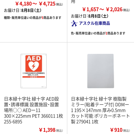
用
￥4,180
￥4,725
￥1,657
￥2,026
お届け日：
8月8日（土）
お届け日：
8月8日（土）
種類・販売単位違いの商品が
5
商品あります
アスクル在庫商品
色・販売単位違いの商品が
2
商品あります
日本緑十字社 緑十字 AED設
日本緑十字社 緑十字 樹脂製
置・誘導標識 設置施設・設置
ミラー(粘着テープ付) DDMー
場所○○ AEDー11
1 195×147mm 厚み0.5mm
300×225mm PET 366011 1枚
カット可能 ポリカーボネート
255-6895
製 279041 1枚
￥1,398
￥910
（税込）
（税込）