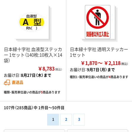
日本緑十字社 血液型ステッカ
日本緑十字社 透明ステッカー
ー 1セット（140枚:10枚入×14
1セット
袋）
￥1,870
￥2,118
￥8,783
お届け日：
9月7日（月）まで
（税込）
お届け日：
8月27日（木）まで
種別1・販売単位違いの商品が
4
商品あります
直送品
種類・販売単位違いの商品が
5
商品あります
107件（285商品）中 1件目～50件目
1
2
3