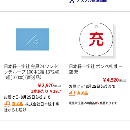
日本緑十字社 金具24 ワンタ
日本緑十字社 ボンベ札 札ー
ッチループ 100本1組 137240
空 充
1組(100本)（直送品）
￥4,520
（税込）
￥2,970
お届け日：
8月25日（火）まで
（税込）
1本あたり ￥29.7
直送品
お届け日：
8月25日（火）まで
販売単位違いの商品が
2
商品あります
直送品
株式会社日本緑十字
社からお届け