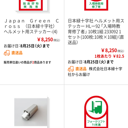
Ｊａｐａｎ Ｇｒｅｅｎ Ｃ
日本緑十字社 ヘルメット用ス
ｒｏｓｓ （日本緑十字社）
テッカー HLー92 「入場時教
ヘルメット用ステッカー-(4)
育修了者」 10枚1組 233092 1
セット(100枚:10枚×10組)（直
￥8,250
（税込）
送品）
お届け日：
8月25日（火）まで
￥8,250
（税込）
直送品
1枚あたり ￥82.5
お届け日：
8月25日（火）まで
販売単位違いの商品が
2
商品あります
直送品
株式会社日本緑十字
社からお届け