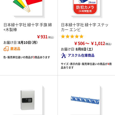
日本緑十字社 緑十字 手旗 綿
日本緑十字社 緑十字 ステッ
+木製棒
カー エンビ
￥931
（税込）
お届け日：
8月10日（月）
￥506
￥1,012
直送品
お届け日：
8月8日（土）
アスクル在庫商品
色・販売単位違いの商品が
3
商品あります
サイズ・表示内容・販売単位違いの商品が
4
商
品あります