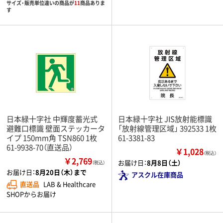
サイズ・販売単位違いの商品が
11
商品ありま
す
日本緑十字社 中輝度蓄光式
日本緑十字社 JIS放射能標識
避難口標識 壁面ステッカータ
「放射線管理区域」 392533 1枚
イプ 150mm角 TSN860 1枚
61-3381-83
61-9938-70（直送品）
￥1,028
（税込）
￥2,769
お届け日：
8月8日（土）
（税込）
お届け日：
8月20日（木）まで
アスクル在庫商品
直送品
LAB & Healthcare
SHOPからお届け