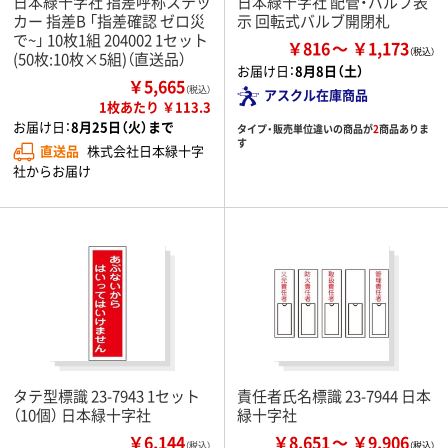
日本緑十字社 指差呼称ステッ
日本緑十字社 配管・バルブ表
カー 指差B 「指差確認 ゼロ災
示 回転式バルブ開閉札
で~」 10枚1組 204002 1セット
￥816
￥1,173
(50枚:10枚×5組)（直送品）
お届け日：
8月8日（土）
￥5,665
（税込）
アスクル在庫商品
1枚あたり ￥113.3
お届け日：
8月25日（火）まで
タイプ・販売単位違いの商品が
2
商品ありま
す
直送品
株式会社日本緑十字
社からお届け
タテ型標識 23-7943 1セット
責任者氏名標識 23-7944 日本
（10個） 日本緑十字社
緑十字社
￥6,144
￥8,651
￥9,906
（税込）