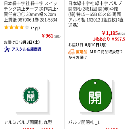
日本緑十字社 緑十字 スイッ
日本緑十字社 緑十字 バルブ
チング禁止テープ 操作禁止・
開閉札(2枚1組) 開(赤)⇔閉
責任者○○ 30mm幅×20m
(緑) 特15ー65B 65×65 両面
上質紙 087006 1巻 281-5834
アルミ製 162012 1組(2枚)（直
送品）
（
）
1件
￥1,195
￥961
（税込）
（税込）
1枚あたり ￥597.5
お届け日：
8月8日（土）
お届け日：
8月10日（月）
アスクル在庫商品
直送品
ＭＲＯ商品取扱店２
からお届け
アルミバルブ開閉札 丸型
バルブ開閉札 _1