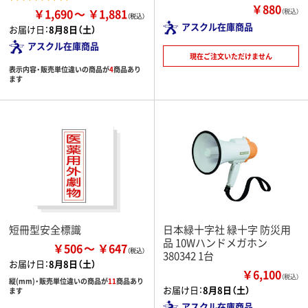
￥880
￥1,690
￥1,881
（税込）
アスクル在庫商品
お届け日：
8月8日（土）
アスクル在庫商品
現在ご注文いただけません
表示内容・販売単位違いの商品が
4
商品あり
ます
短冊型安全標識
日本緑十字社 緑十字 防災用
品 10Wハンドメガホン
￥506
￥647
380342 1台
お届け日：
8月8日（土）
￥6,100
（税込）
縦(mm)・販売単位違いの商品が
11
商品あり
お届け日：
8月8日（土）
ます
アスクル在庫商品