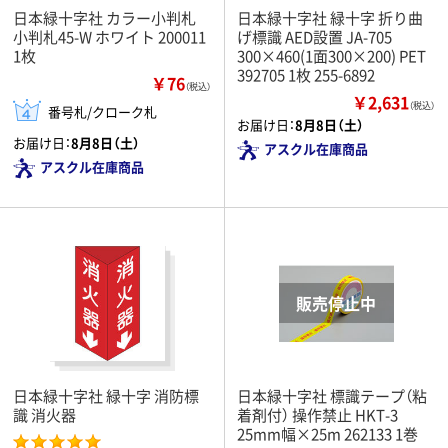
日本緑十字社 カラー小判札
日本緑十字社 緑十字 折り曲
小判札45-W ホワイト 200011
げ標識 AED設置 JA-705
1枚
300×460(1面300×200) PET
392705 1枚 255-6892
￥76
（税込）
￥2,631
（税込）
番号札/クローク札
お届け日：
8月8日（土）
お届け日：
8月8日（土）
アスクル在庫商品
アスクル在庫商品
日本緑十字社 緑十字 消防標
日本緑十字社 標識テープ（粘
識 消火器
着剤付） 操作禁止 HKT-3
25mm幅×25m 262133 1巻