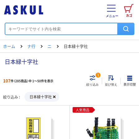
カゴ
メニュー
ホーム
ナ行
ニ
日本緑十字社
日本緑十字社
1
107
件（285商品）中 1～50件を表示
表示切替
絞り込み
並び替え
日本緑十字社
絞り込み
人気商品