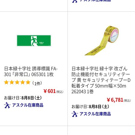
日本緑十字社 誘導標識 FA-
日本緑十字社 緑十字 改ざん
301 「非常口」 065301 1枚
防止機能付セキュリティテー
プ 黄 セキュリティテープーD
（
）
1件
転着タイプ 50mm幅×50m
￥601
262043 1巻
（税込）
お届け日：
8月8日（土）
￥6,781
（税込）
アスクル在庫商品
お届け日：
8月8日（土）
アスクル在庫商品