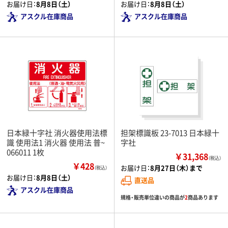
お届け日：
8月8日（土）
お届け日：
8月8日（土）
アスクル在庫商品
アスクル在庫商品
日本緑十字社 消火器使用法標
担架標識板 23-7013 日本緑十
識 使用法1 消火器 使用法 普~
字社
066011 1枚
￥31,368
（税込）
￥428
お届け日：
8月27日（木）まで
（税込）
お届け日：
8月8日（土）
直送品
アスクル在庫商品
規格・販売単位違いの商品が
2
商品あります