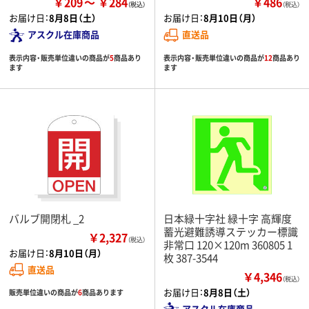
￥209
￥284
￥486
（税込）
お届け日：
8月8日（土）
お届け日：
8月10日（月）
アスクル在庫商品
直送品
表示内容・販売単位違いの商品が
5
商品あり
表示内容・販売単位違いの商品が
12
商品あり
ます
ます
バルブ開閉札 _2
日本緑十字社 緑十字 高輝度
蓄光避難誘導ステッカー標識
￥2,327
（税込）
非常口 120×120m 360805 1
お届け日：
8月10日（月）
枚 387-3544
直送品
￥4,346
（税込）
お届け日：
8月8日（土）
販売単位違いの商品が
6
商品あります
アスクル在庫商品