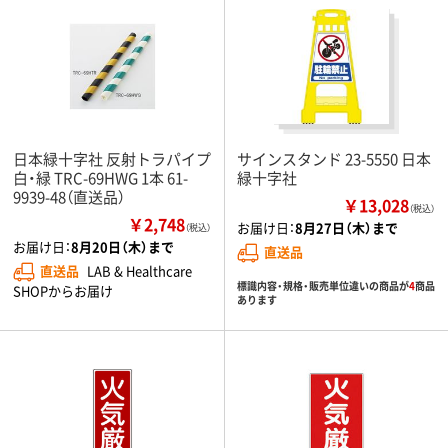
日本緑十字社 反射トラパイプ
サインスタンド 23-5550 日本
白・緑 TRC-69HWG 1本 61-
緑十字社
9939-48（直送品）
￥13,028
（税込）
￥2,748
お届け日：
8月27日（木）まで
（税込）
お届け日：
8月20日（木）まで
直送品
直送品
LAB & Healthcare
標識内容・規格・販売単位違いの商品が
4
商品
SHOPからお届け
あります