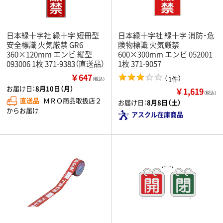
日本緑十字社 緑十字 短冊型
日本緑十字社 緑十字 消防・危
安全標識 火気厳禁 GR6
険物標識 火気厳禁
360×120mm エンビ 縦型
600×300mm エンビ 052001
093006 1枚 371-9383（直送品）
1枚 371-9057
￥647
（
）
1件
（税込）
お届け日：
8月10日（月）
￥1,619
（税込）
直送品
ＭＲＯ商品取扱店２
お届け日：
8月8日（土）
からお届け
アスクル在庫商品