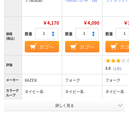
￥4,170
￥4,090
￥3
数量
数量
数量
価格
(税込)
カゴへ
カゴへ
カ
評価
3.0
（
1件
）
KAZEN
フォーク
フォーク
メーカー
カラーグ
ネイビー系
ネイビー系
ネイビー系
ループ
詳しく見る
SS
M
L
サイズ
男女兼用
男女兼用
男女兼用
対象
アスクル