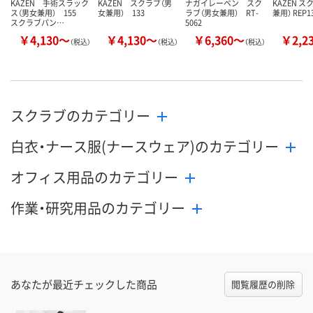
KAZEN 手術スラック
KAZEN スクラブ（男
ナガイレーベン スク
KAZEN 
ス（男女兼用） 155
女兼用） 133
ラブ（男女兼用） RT-
兼用） REP1
スクラブパン…
5062
￥4,130～
￥4,130～
￥6,360～
￥2,2
（税込）
（税込）
（税込）
スクラブのカテゴリー
白衣・ナース服(ナースウェア)のカテゴリー
オフィス用品のカテゴリー
作業・研究用品のカテゴリー
あなたが最近チェックした商品
閲覧履歴の削除