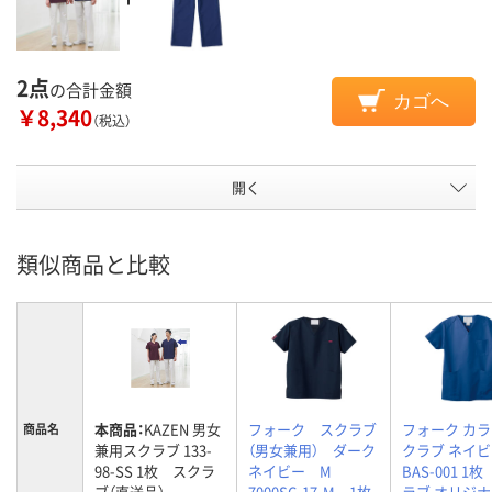
2点
の合計金額
カゴへ
￥8,340
（税込）
開く
類似商品と比較
本商品：
KAZEN 男女
フォーク スクラブ
フォーク カ
商品名
兼用スクラブ 133-
（男女兼用） ダーク
クラブ ネイビ
98-SS 1枚 スクラ
ネイビー M
BAS-001 1
ブ（直送品）
7000SC-17-M 1枚
ラブ オリジ