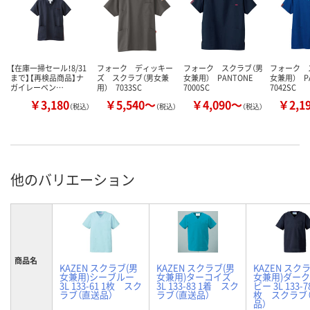
【在庫一掃セール！8/31
フォーク ディッキー
フォーク スクラブ（男
フォーク 
まで】【再検品商品】ナ
ズ スクラブ（男女兼
女兼用） PANTONE
女兼用） P
ガイレーベン…
用） 7033SC
7000SC
7042SC
￥3,180
￥5,540～
￥4,090～
￥2,1
（税込）
（税込）
（税込）
他のバリエーション
商品名
KAZEN スクラブ(男
KAZEN スクラブ(男
KAZEN スク
女兼用)シーブルー
女兼用)ターコイズ
女兼用)ダー
3L 133-61 1枚 スク
3L 133-83 1着 スク
ビー 3L 133-78
ラブ（直送品）
ラブ（直送品）
枚 スクラブ
品）