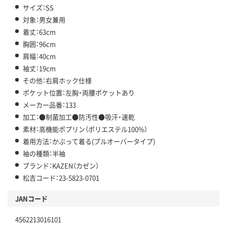
サイズ：SS
対象：男女兼用
着丈：63cm
胸囲：96cm
肩幅：40cm
袖丈：19cm
その他：右肩ホック仕様
ポケット位置：左胸・両腰ポケットあり
メーカー品番：133
加工：●制菌加工●防汚性●吸汗・速乾
素材：高機能ポプリン（ポリエステル100%）
着用方法：かぶって着る(プルオーバータイプ)
袖の種類：半袖
ブランド：KAZEN（カゼン）
松吉コード：23-5823-0701
JANコード
4562213016101