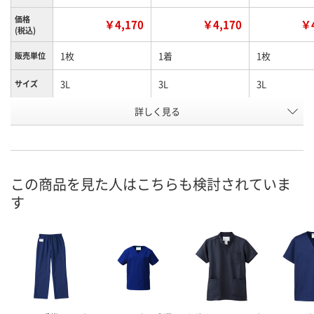
価格
￥4,170
￥4,170
￥4
(税込)
1枚
1着
1枚
販売単位
3L
3L
3L
サイズ
詳しく見る
シーブルー
ターコイズブルー
ダークネイビ
カラー
お申込番
JJ21342
H984009
X665204
号
あり
あり
在庫
この商品を見た人はこちらも検討されていま
す
8月24日（月）
8月24日（月）
お届け日
数量
数量
在庫切れです
（次回入荷日未
カゴへ
カゴへ