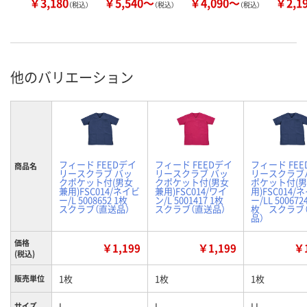
￥3,180
￥5,540～
￥4,090～
￥2,1
（税込）
（税込）
（税込）
他のバリエーション
フィード FEEDデイ
フィード FEEDデイ
フィード FE
商品名
リースクラブ バッ
リースクラブ バッ
リースクラブ
クポケット付(男女
クポケット付(男女
ポケット付(
兼用)FSC014/ネイビ
兼用)FSC014/ワイ
用)FSC014/
ー/L 5008652 1枚
ン/L 5001417 1枚
ー/LL 5006724
スクラブ（直送品）
スクラブ（直送品）
枚 スクラブ
品）
価格
￥1,199
￥1,199
￥1
(税込)
1枚
1枚
1枚
販売単位
L
L
LL
サイズ