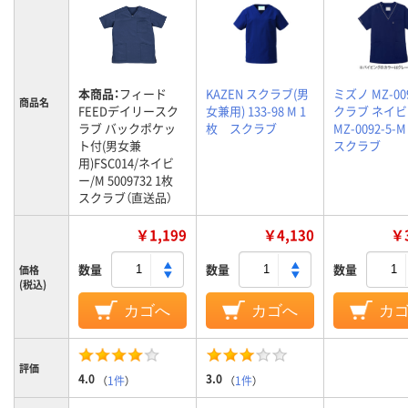
本商品：
フィード
KAZEN スクラブ(男
ミズノ MZ-00
商品名
FEEDデイリースク
女兼用) 133-98 M 1
クラブ ネイビ
ラブ バックポケッ
枚 スクラブ
MZ-0092-5
ト付(男女兼
スクラブ
用)FSC014/ネイビ
ー/M 5009732 1枚
スクラブ（直送品）
￥1,199
￥4,130
￥3
数量
数量
数量
価格
(税込)
カゴへ
カゴへ
カ
評価
4.0
3.0
（
1件
）
（
1件
）