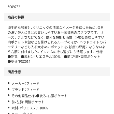
5009732
商品の特徴
衛生的な診療と、クリニックの清潔なイメージを保つために、毎日
の洗い替えにまとめ買いしやすいお手頃価格のスクラブです。 リ
ーズナブルなだけでなく、便利な機能も満載！ 小物を整理しやすい
内ポケットや鍵などを掛けられるループのほか、 ヘッドライトのバ
ッテリーなども入る大きめのポケットを、診療の邪魔にならないよ
う右腰に付けました。インカムの持ち運びにも活躍します。 仕様
●制電 ●素材：ポリエステル100% ●前：左胸・両脇ポケット
●型番：FSC014
商品仕様
メーカー：フィード
ブランド：フィード
その他商品仕様：●後ろ：右腰ポケット
前：左胸・両脇ポケット
素材：ポリエステル100%
カラー：ネイビー