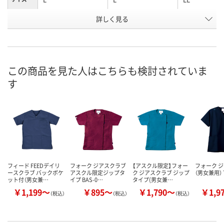
詳しく見る
ネイビー
ワイン
ネイビー
カラー
お申込番
XN40649
XN40644
XN40646
号
直送品
直送品
直送品
在庫
この商品を見た人はこちらも検討されていま
す
8月27日（木）まで
8月27日（木）まで
お届け日
数量
数量
メーカー都合
販売停止中で
カゴへ
カゴへ
フィード FEEDデイリ
フォーク ジアスクラブ
【アスクル限定】フォー
フォーク 
ースクラブ バックポケ
アスクル限定ジップタ
ク ジアスクラブ ジップ
（男女兼用） 7
ット付（男女兼…
イプ BAS-0…
タイプ(男女兼…
￥1,199～
￥895～
￥1,790～
￥1,9
（税込）
（税込）
（税込）