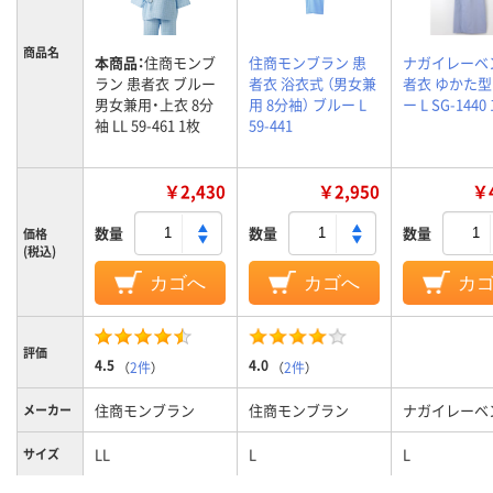
商品名
本商品：
住商モンブ
住商モンブラン 患
ナガイレーベ
ラン 患者衣 ブルー
者衣 浴衣式 （男女兼
者衣 ゆかた型
男女兼用・上衣 8分
用 8分袖） ブルー L
ー L SG-1440
袖 LL 59-461 1枚
59-441
￥2,430
￥2,950
￥4
数量
数量
数量
価格
(税込)
カゴへ
カゴへ
カ
評価
4.5
4.0
（
2件
）
（
2件
）
住商モンブラン
住商モンブラン
ナガイレーベ
メーカー
LL
L
L
サイズ