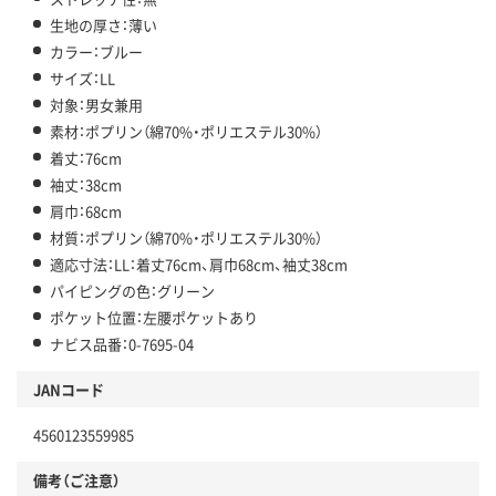
生地の厚さ：薄い
カラー：ブルー
サイズ：LL
対象：男女兼用
素材：ポプリン（綿70%・ポリエステル30%）
着丈：76cm
袖丈：38cm
肩巾：68cm
材質：ポプリン（綿70%・ポリエステル30%）
適応寸法：LL：着丈76cm、肩巾68cm、袖丈38cm
パイピングの色：グリーン
ポケット位置：左腰ポケットあり
ナビス品番：0-7695-04
JANコード
4560123559985
備考（ご注意）