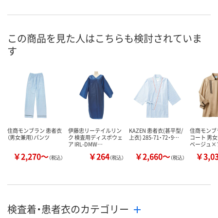
お申込番
7781994
7781896
7781930
号
2点
6点
3点
在庫
この商品を見た人はこちらも検討されていま
す
8月11日（火）
8月11日（火）
8月11日（火）
お届け日
数量
数量
数量
カゴへ
カゴへ
カ
住商モンブラン 患者衣
伊藤忠リーテイルリン
KAZEN 患者衣(甚平型/
住商モンブ
（男女兼用）パンツ
ク 検査用ディスポウェ
上衣) 285-71・72・9…
コート 男女
ア IRL-DMW…
ベージュ×
￥2,270～
￥264
￥2,660～
￥3,0
（税込）
（税込）
（税込）
検査着・患者衣のカテゴリー