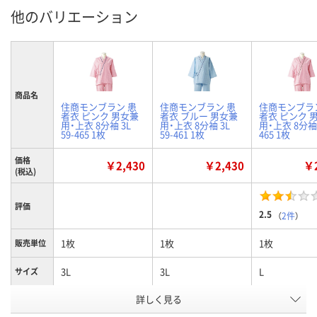
他のバリエーション
商品名
住商モンブラン 患
住商モンブラン 患
住商モンブラ
者衣 ピンク 男女兼
者衣 ブルー 男女兼
者衣 ピンク 
用・上衣 8分袖 3L
用・上衣 8分袖 3L
用・上衣 8分袖 L
59-465 1枚
59-461 1枚
465 1枚
価格
￥2,430
￥2,430
￥2
(税込)
評価
2.5
（
2件
）
1枚
1枚
1枚
販売単位
3L
3L
L
サイズ
詳しく見る
ピンク
ブルー
ピンク
カラー