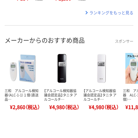
ランキングをもっと見る
メーカーからのおすすめ商品
スポンサー
三和 アルコール検知
【アルコール検知器協
【アルコール検知器協
三和 ア
器（ALC-1-1）１個（直送
議会認定品】タニタ ア
議会認定品】タニタ ア
器 ALC-
品…
ルコールチ…
ルコールチ…
個）…
¥2,860（税込）
¥4,980（税込）
¥4,980（税込）
¥11,