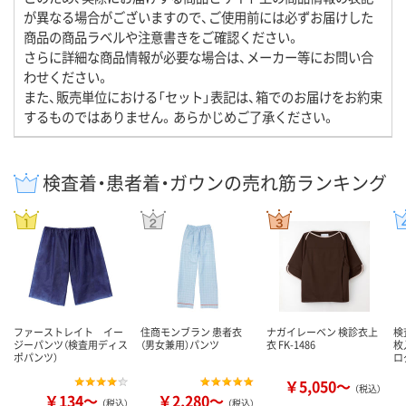
が異なる場合がございますので、ご使用前には必ずお届けした
商品の商品ラベルや注意書きをご確認ください。
さらに詳細な商品情報が必要な場合は、メーカー等にお問い合
わせください。
また、販売単位における「セット」表記は、箱でのお届けをお約束
するものではありません。あらかじめご了承ください。
検査着・患者着・ガウンの売れ筋ランキング
ファーストレイト イー
住商モンブラン 患者衣
ナガイレーベン 検診衣上
検
ジーパンツ（検査用ディス
（男女兼用）パンツ
衣 FK-1486
枚
ポパンツ）
ロ
￥5,050～
（税込）
￥134～
￥2,280～
（税込）
（税込）