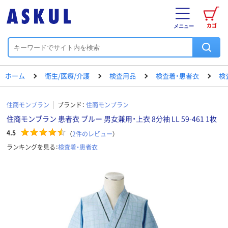
カゴ
メニュー
ホーム
衛生/医療/介護
検査用品
検査着・患者衣
検
住商モンブラン
ブランド：
住商モンブラン
住商モンブラン 患者衣 ブルー 男女兼用・上衣 8分袖 LL 59-461 1枚
4.5
（
2
件のレビュー
）
ランキングを見る：
検査着・患者衣