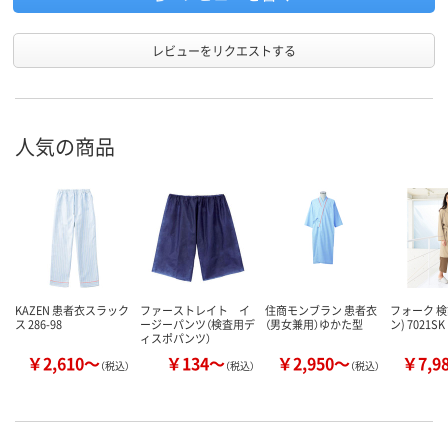
レビューをリクエストする
人気の商品
KAZEN 患者衣スラック
ファーストレイト イ
住商モンブラン 患者衣
フォーク 検
ス 286-98
ージーパンツ（検査用デ
（男女兼用）ゆかた型
ン) 7021SK
ィスポパンツ）
￥2,610～
￥134～
￥2,950～
￥7,9
（税込）
（税込）
（税込）