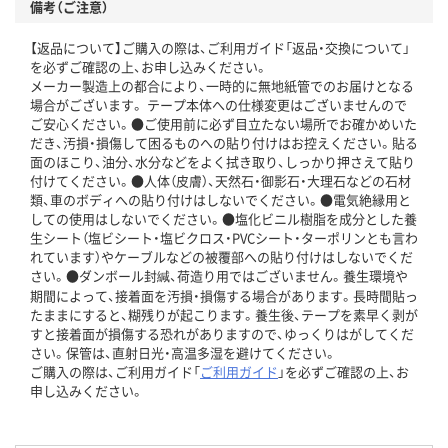
備考（ご注意）
【返品について】ご購入の際は、ご利用ガイド「返品・交換について」
を必ずご確認の上、お申し込みください。
メーカー製造上の都合により、一時的に無地紙管でのお届けとなる
場合がございます。 テープ本体への仕様変更はございませんので
ご安心ください。●ご使用前に必ず目立たない場所でお確かめいた
だき、汚損・損傷して困るものへの貼り付けはお控えください。貼る
面のほこり、油分、水分などをよく拭き取り、しっかり押さえて貼り
付けてください。●人体（皮膚）、天然石・御影石・大理石などの石材
類、車のボディへの貼り付けはしないでください。●電気絶縁用と
しての使用はしないでください。●塩化ビニル樹脂を成分とした養
生シート（塩ビシート・塩ビクロス・PVCシート・ターポリンとも言わ
れています）やケーブルなどの被覆部への貼り付けはしないでくだ
さい。●ダンボール封緘、荷造り用ではございません。養生環境や
期間によって、接着面を汚損・損傷する場合があります。長時間貼っ
たままにすると、糊残りが起こります。養生後、テープを素早く剥が
すと接着面が損傷する恐れがありますので、ゆっくりはがしてくだ
さい。保管は、直射日光・高温多湿を避けてください。
ご購入の際は、ご利用ガイド「
ご利用ガイド
」を必ずご確認の上、お
申し込みください。