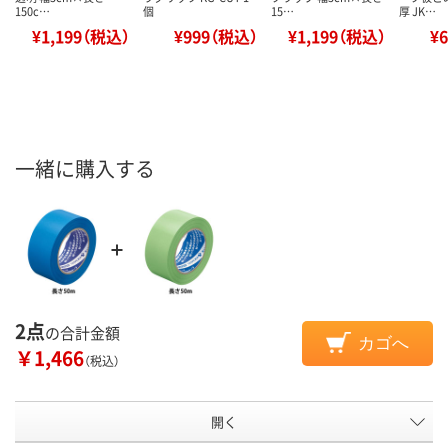
150c…
個
15…
厚 JK…
¥1,199（税込）
¥999（税込）
¥1,199（税込）
¥
一緒に購入する
2点
の合計金額
カゴへ
￥1,466
（税込）
開く