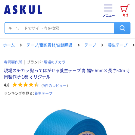
カゴ
メニュー
ホーム
テープ/梱包資材/店舗用品
テープ
養生テープ
寺岡製作所
ブランド：
現場のチカラ
現場のチカラ 貼ってはがせる養生テープ 青 幅50mm×長さ50m 寺
岡製作所 1巻 オリジナル
4.8
（
9
件のレビュー
）
ランキングを見る：
養生テープ