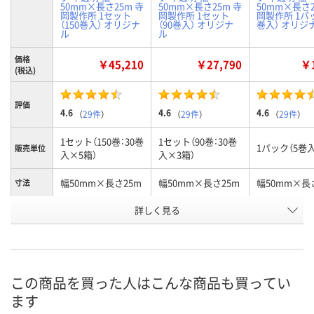
50mm×長さ25m 寺
50mm×長さ25m 寺
50mm×長さ2
岡製作所 1セット
岡製作所 1セット
岡製作所 1パ
（150巻入） オリジナ
（90巻入） オリジナ
巻入） オリジ
ル
ル
価格
￥45,210
￥27,790
￥1
(税込)
評価
4.6
4.6
4.6
（
29件
）
（
29件
）
（
29件
）
1セット（150巻：30巻
1セット（90巻：30巻
1パック（5巻入
販売単位
入×5箱）
入×3箱）
幅50mm×長さ25m
幅50mm×長さ25m
幅50mm×長
寸法
詳しく見る
半透明
半透明
半透明
カラー
お申込番
9522427
1212141
7883018
号
あり
あり
あり
在庫
この商品を買った人はこんな商品も買ってい
ます
8月10日（月）
8月10日（月）
8月10日（月）
お届け日