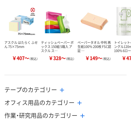
数量
数量
数量
カゴへ
カゴへ
カ
アスクル はたらく ふせ
ティッシュペーパー ボ
ペーパータオル 中判 再
トイレット
ん 75×75mm
ックス 150組 5箱入 ア
生紙100％ 200枚 FSC認
ングル120
スクル ス…
証 …
100% 6ロ
￥407～
￥328～
￥149～
￥4
（税込）
（税込）
（税込）
テープのカテゴリー
オフィス用品のカテゴリー
作業・研究用品のカテゴリー