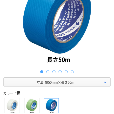
寸法：幅50mm×長さ50m
青
カラー