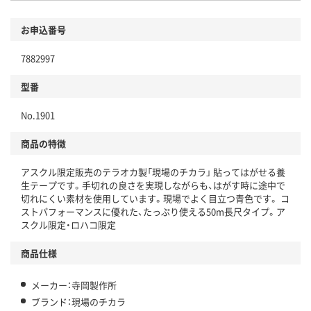
環境に配慮した材料を使用
商品
お申込番号
本体
省資源・省エネ・節水
7882997
分別・リサイクルしやすい設計
型番
独自の回収スキームがある
No.1901
仕組
アスクルで資源循環している
商品の特徴
温室効果ガスなどの削減
アスクル限定販売のテラオカ製「現場のチカラ」 貼ってはがせる養
この商品の環境配慮ポイントです。下記商品詳細「
生テープです。手切れの良さを実現しながらも、はがす時に途中で
アスクル商品環境スコア詳細／加点項目
」で確認できます。
切れにくい素材を使用しています。現場でよく目立つ青色です。 コ
ストパフォーマンスに優れた、たっぷり使える50m長尺タイプ。ア
スクル限定・ロハコ限定
商品仕様
メーカー：寺岡製作所
ブランド：現場のチカラ