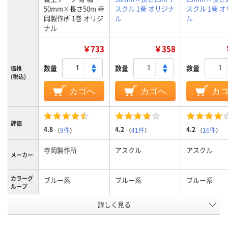
50mm×長さ50m 寺
スクル 1巻 オリジナ
スクル 1巻 
岡製作所 1巻 オリジ
ル
ル
ナル
￥733
￥358
数量
数量
数量
価格
(税込)
カゴへ
カゴへ
カ
評価
4.8
4.2
4.2
（
9件
）
（
41件
）
（
16件
）
寺岡製作所
アスクル
アスクル
メーカー
カラーグ
ブルー系
ブルー系
ブルー系
ループ
アスクル
詳しく見る
商品環境
35
10
10
スコア