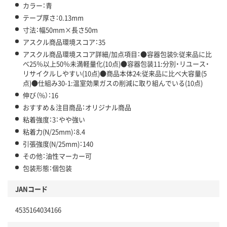
カラー：青
テープ厚さ：0.13mm
寸法：幅50mm×長さ50m
アスクル商品環境スコア：35
アスクル商品環境スコア詳細/加点項目：●容器包装9:従来品に比
べ25％以上50％未満軽量化(10点)●容器包装11:分別・リユース・
リサイクルしやすい(10点)●商品本体24:従来品に比べ大容量(5
点)●仕組み30-1:温室効果ガスの削減に取り組んでいる(10点)
伸び（%）：16
おすすめ＆注目商品：オリジナル商品
粘着強度：3：やや強い
粘着力(N/25mm)：8.4
引張強度(N/25mm)：140
その他：油性マーカー可
包装形態：個包装
JANコード
4535164034166