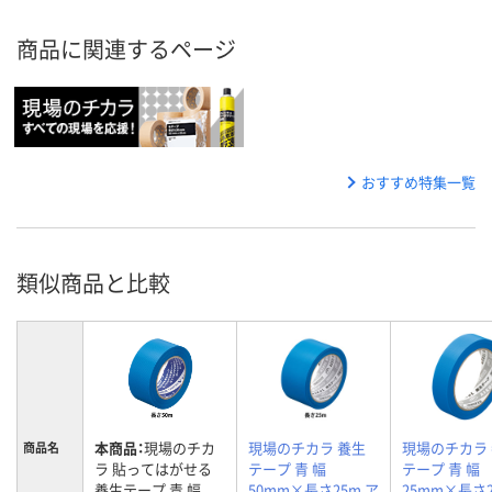
商品に関連するページ
おすすめ特集一覧
類似商品と比較
本商品：
現場のチカ
現場のチカラ 養生
現場のチカラ
商品名
ラ 貼ってはがせる
テープ 青 幅
テープ 青 幅
養生テープ 青 幅
50mm×長さ25m ア
25mm×長さ2