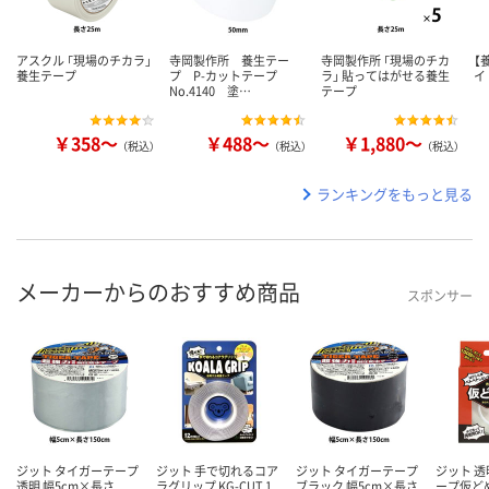
アスクル 「現場のチカラ」
寺岡製作所 養生テー
寺岡製作所 「現場のチカ
【
養生テープ
プ P-カットテープ
ラ」 貼ってはがせる養生
イ
No.4140 塗…
テープ
￥358～
￥488～
￥1,880～
（税込）
（税込）
（税込）
ランキングをもっと見る
メーカーからのおすすめ商品
スポンサー
ジット タイガーテープ
ジット 手で切れるコア
ジット タイガーテープ
ジット 
透明 幅5cm×長さ
ラグリップ KG-CUT 1
ブラック 幅5cm×長さ
ープ仮ど