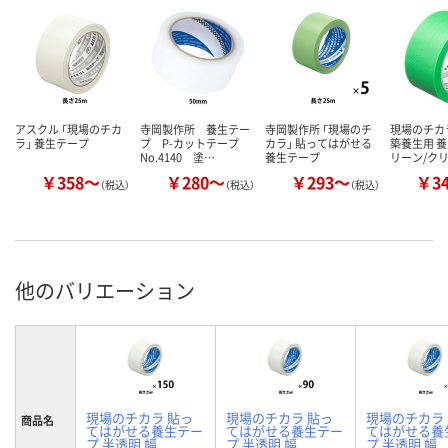
アスクル 「現場のチカ
寺岡製作所 養生テー
寺岡製作所 「現場のチ
現場のチカ
ラ」 養生テープ
プ P-カットテープ
カラ」 貼ってはがせる
築養生用 養
No.4140 塗…
養生テープ
リーン/ク
￥358～
￥280～
￥293～
￥3
（税込）
（税込）
（税込）
他のバリエーション
現場のチカラ 貼っ
現場のチカラ 貼っ
現場のチカラ
商品名
てはがせる養生テー
てはがせる養生テー
てはがせる養
プ 半透明 幅
プ 半透明 幅
プ 半透明 幅